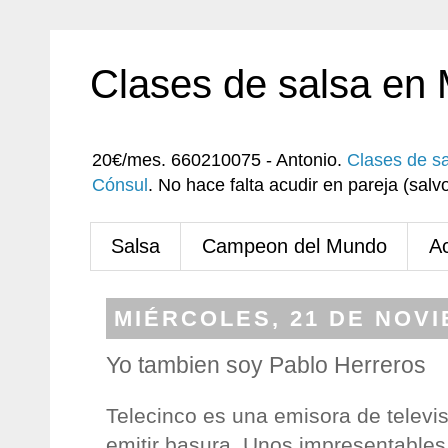
Clases de salsa en
20€/mes. 660210075 - Antonio.
Clases de s
Cónsul
. No hace falta acudir en pareja (sa
Salsa
Campeon del Mundo
A
MIÉRCOLES, 21 DE NOVI
Yo tambien soy Pablo Herreros
Telecinco es una emisora de televi
emitir basura. Unos impresentable