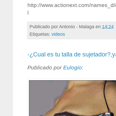
http://www.actionext.com/names_d/d
l
Publicado por
Antonio - Malaga
en
14:24
Etiquetas:
videos
-¿Cual es tu talla de sujetador?,ya
Publicado por
Eulogio
: