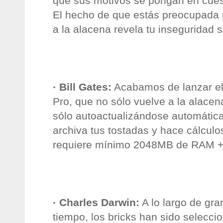
que sus motivos se pongan en cues
El hecho de que estás preocupada
a la alacena revela tu inseguridad s
·
Bill
Gates
:
Acabamos de lanzar el
Pro, que no sólo vuelve a la alacen
sólo
autoactualizándose
automática
archiva tus tostadas y hace cálcul
requiere mínimo 2048
MB
de RAM 
· Charles
Darwin
:
A lo largo de gr
tiempo, los
bricks
han sido selecci