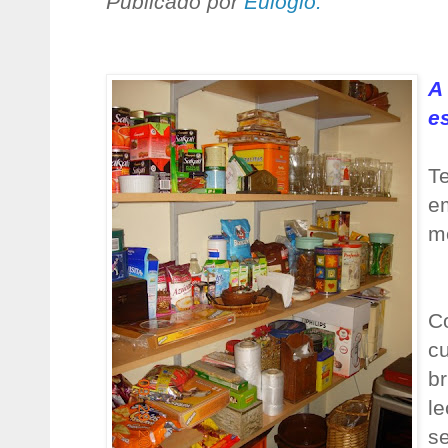
Publicado por
Eulogio:
A 
es
T
e
mo
C
c
br
le
s