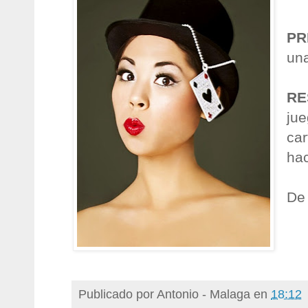
PR
un
RE
jue
car
hac
De
Publicado por
Antonio - Malaga
en
18:12