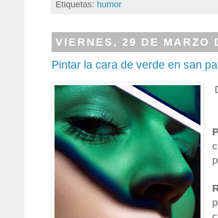
Etiquetas:
humor
VIERNES, 29 DE MARZO 
Pintar la cara de verde en san pat
c
p
p
c