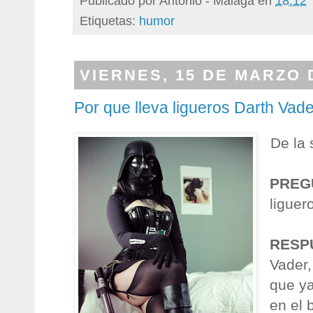
Publicado por
Antonio - Malaga
en
18:12
Etiquetas:
humor
VIERNES, 15 DE MARZO 
Por que lleva ligueros Darth Vade
De la 
PREG
liguer
RESP
Vader,
que ya
en el 