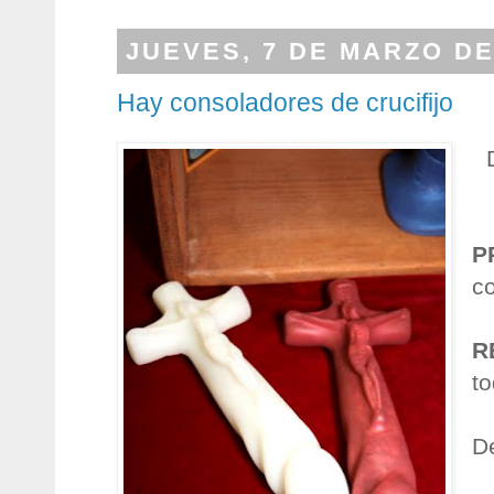
JUEVES, 7 DE MARZO DE
Hay consoladores de crucifijo
P
co
R
to
D