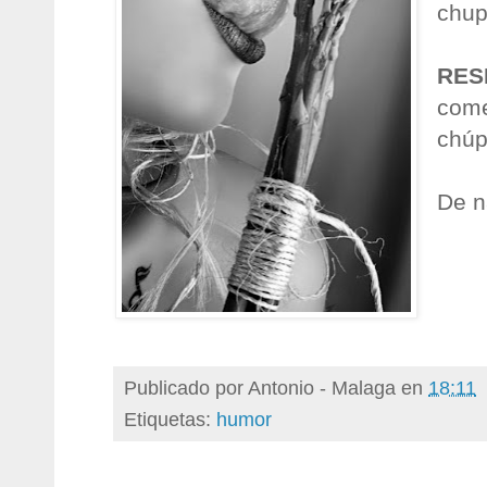
chup
RES
come
chúp
De n
Publicado por
Antonio - Malaga
en
18:11
Etiquetas:
humor