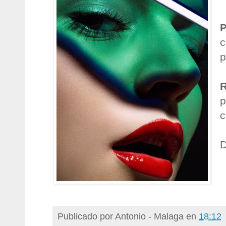
c
p
p
c
D
Publicado por
Antonio - Malaga
en
18:12