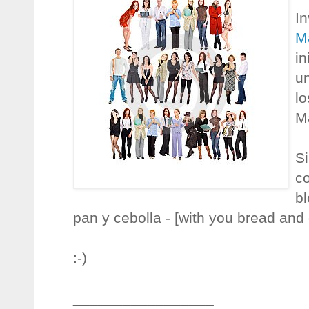
In
M
in
un
lo
M
Si
c
bl
pan y cebolla - [with you bread and
:-)
_________________