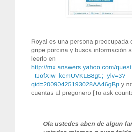
Royal es una persona preocupada c
gripe porcina y busca información 
leerlo en
http://mx.answers.yahoo.com/quest
_tJofXIw_kcmUVKLB8gt.;_ylv=3?
qid=20090425193028AA46gBp
y no
cuentas al pregonero [To ask counts
Ola ustedes aben de algun fa