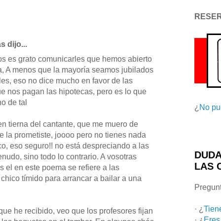
RESE
 dijo...
s es grato comunicarles que hemos abierto
a, A menos que la mayoría seamos jubilados
ales, eso no dice mucho en favor de las
e nos pagan las hipotecas, pero es lo que
o de tal
¿
No pu
n tierna del cantante, que me muero de
e la prometiste, joooo pero no tienes nada
ico, eso seguro!! no está despreciando a las
DUDA
nudo, sino todo lo contrario. A vosotras
LAS 
s el en este poema se refiere a las
 chico tímido para arrancar a bailar a una
Pregunt
· ¿
Tien
que he recibido, veo que los profesores fijan
· ¿
Eres