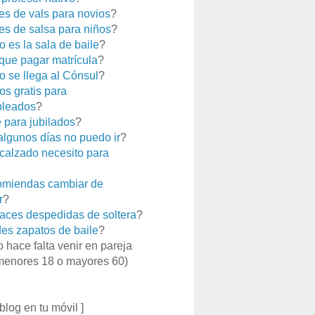
es de vals para novios
?
es de salsa para niños
?
 es la sala de baile
?
que pagar matrícula
?
 se llega al Cónsul
?
os gratis para
leados
?
e para jubilados
?
 algunos días no puedo ir
?
calzado necesito para
miendas cambiar de
r
?
aces despedidas de soltera
?
es zapatos de baile
?
o hace falta venir en pareja
menores 18 o mayores 60)
 blog en tu móvil ]