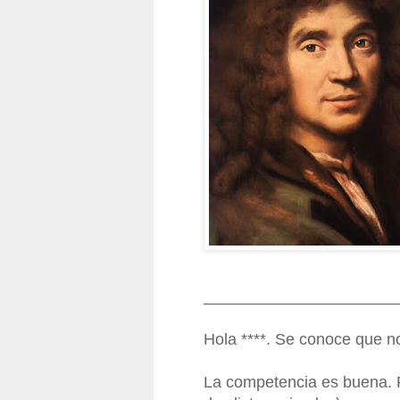
______________________
Hola ****. Se conoce que 
La competencia es buena. P