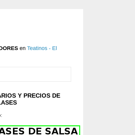
DORES
en
Teatinos - El
RIOS Y PRECIOS DE
LASES
o
: