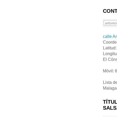
CONT
calle A
Coorde
Latitud
Longitu
El Cóns
Móvil: 
Lista d
Malaga
TÍTU
SALS