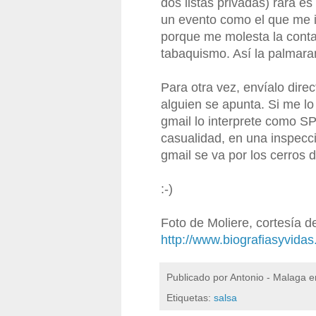
dos listas privadas) rara 
un evento como el que me i
porque me molesta la conta
tabaquismo. Así la palmara
Para otra vez, envíalo dire
alguien se apunta. Si me l
gmail lo interprete como S
casualidad, en una inspecc
gmail se va por los cerros 
:-)
Foto de Moliere, cortesía d
http://www.biografiasyvida
Publicado por
Antonio - Malaga
e
Etiquetas:
salsa