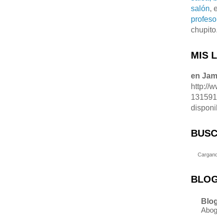
salón
, 
profeso
chupito
MIS 
en Ja
http://
13159
disponi
BUSC
Cargand
BLOG
Blog
Abog