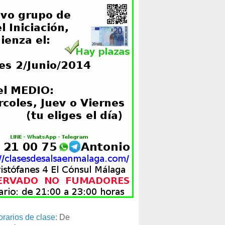
orarios de clase
: De