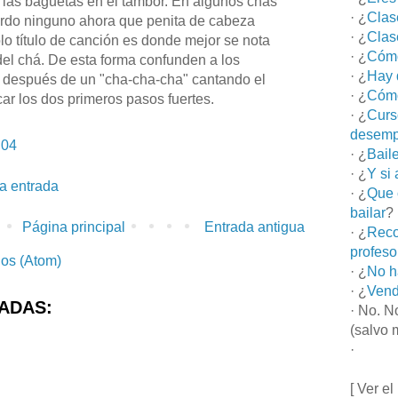
 las baguetas en el tambor. En algunos chás
· ¿
Clas
rdo ninguno ahora que penita de cabeza
· ¿
Clas
lo título de canción es donde mejor se nota
· ¿
Cómo
del chá. De esta forma confunden a los
· ¿
Hay 
 después de un "cha-cha-cha" cantando el
· ¿
Cómo
car los dos primeros pasos fuertes.
· ¿
Curs
desemp
:04
· ¿
Bail
· ¿
Y si
la entrada
· ¿
Que 
bailar
?
Página principal
Entrada antigua
· ¿
Reco
profeso
ios (Atom)
· ¿
No h
· ¿
Vend
ADAS:
· No. N
(salvo 
·
[ Ver el