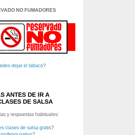
RVADO NO FUMADORES
edes dejar el tabaco
?
S ANTES DE IR A
CLASES DE SALSA
as y respuestas habituales:
es clases de salsa gratis
?
 profesor nativo
?