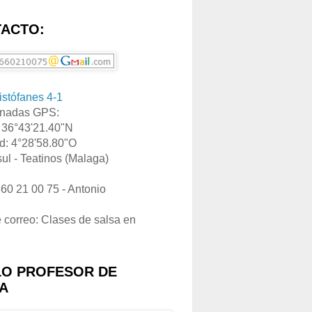
ACTO:
ristófanes 4-1
nadas GPS:
: 36°43'21.40"N
d: 4°28'58.80"O
ul - Teatinos (Malaga)
660 21 00 75 - Antonio
e correo: Clases de salsa en
LO PROFESOR DE
A