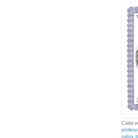
Cada ve
profeso
salsa, b