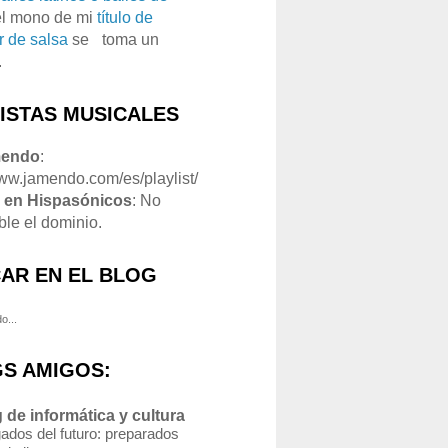
el mono de mi
título de
r de salsa
se
o
toma un
.
LISTAS MUSICALES
mendo
:
www.jamendo.com/es/playlist/
1
en Hispasónicos
: No
ble el dominio.
AR EN EL BLOG
o...
S AMIGOS:
 de informática y cultura
ados del futuro: preparados