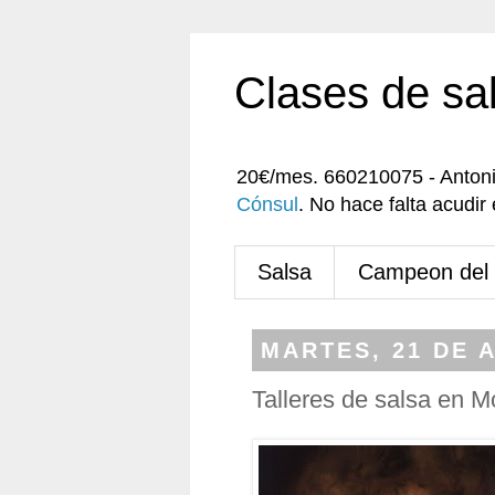
Clases de sa
20€/mes. 660210075 - Anton
Cónsul
. No hace falta acudi
Salsa
Campeon del
MARTES, 21 DE A
Talleres de salsa en M