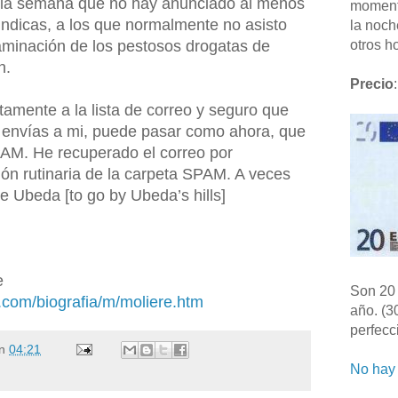
es la semana que no hay anunciado al menos
moment
ndicas, a los que normalmente no asisto
la noch
minación de los pestosos drogatas de
otros ho
n.
Precio
:
ctamente a la lista de correo y seguro que
o envías a mi, puede pasar como ahora, que
PAM. He recuperado el correo por
ión rutinaria de la carpeta SPAM. A veces
de Ubeda [to go by Ubeda’s hills]
e
Son 20 
s.com/biografia/m/moliere.htm
año. (3
perfecc
n
04:21
No hay 