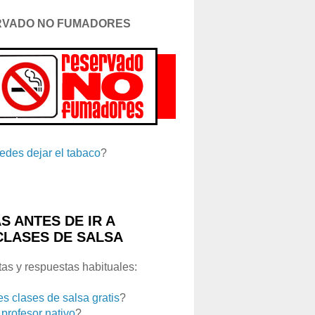
RVADO NO FUMADORES
edes dejar el tabaco
?
S ANTES DE IR A
CLASES DE SALSA
as y respuestas habituales:
es clases de salsa gratis
?
 profesor nativo
?