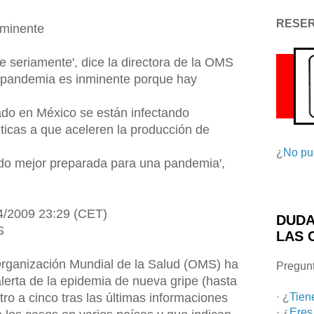
RESE
nminente
 seriamente', dice la directora de la OMS
 pandemia es inminente porque hay
do en México se están infectando
ticas a que aceleren la producción de
¿
No pu
do mejor preparada para una pandemia',
04/2009 23:29 (CET)
DUDA
S
LAS 
ganización Mundial de la Salud (OMS) ha
Pregunt
 alerta de la epidemia de nueva gripe (hasta
tro a cinco tras las últimas informaciones
· ¿
Tien
· ¿
Eres