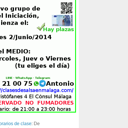
orarios de clase
: De