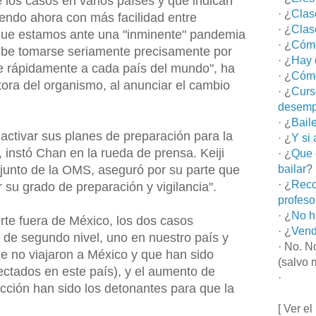
los casos en varios países y que indican
· ¿
Clas
iendo ahora con más facilidad entre
· ¿
Clas
 que estamos ante una "inminente" pandemia
· ¿
Cómo
ebe tomarse seriamente precisamente por
· ¿
Hay 
e rápidamente a cada país del mundo", ha
· ¿
Cómo
tora del organismo, al anunciar el cambio
· ¿
Curs
desemp
· ¿
Bail
activar sus planes de preparación para la
· ¿
Y si
instó Chan en la rueda de prensa. Keiji
· ¿
Que 
djunto de la OMS, aseguró por su parte que
bailar
?
· ¿
Reco
su grado de preparación y vigilancia".
profeso
· ¿
No h
te fuera de México, los dos casos
· ¿
Vend
 de segundo nivel, uno en nuestro país y
· No. N
 no viajaron a México y que han sido
(salvo 
fectados en este país), y el aumento de
·
ección han sido los detonantes para que la
[ Ver el