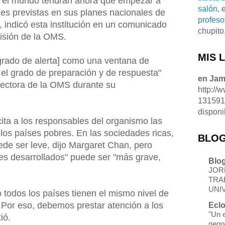
o el mundo tendrán ahora que empezar a
salón
, 
es previstas en sus planes nacionales de
profeso
 indicó esta institución en un comunicado
chupito
isión de la OMS.
MIS 
grado de alerta] como una ventana de
el grado de preparación y de respuesta"
en Ja
irectora de la OMS durante su
http://
13159
disponi
ita a los responsables del organismo las
los países pobres. En las sociedades ricas,
BLOG
de ser leve, dijo Margaret Chan, pero
ses desarrollados" puede ser "más grave,
Blog
JOR
TRA
UNI
o todos los países tienen el mismo nivel de
. Por eso, debemos prestar atención a los
Eclo
"Un 
ió.
nego