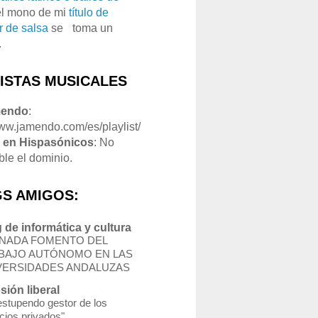
el mono de mi
título de
r de salsa
se
o
toma un
.
LISTAS MUSICALES
mendo
:
www.jamendo.com/es/playlist/
1
en Hispasónicos
: No
ble el dominio.
S AMIGOS:
 de informática y cultura
NADA FOMENTO DEL
BAJO AUTÓNOMO EN LAS
VERSIDADES ANDALUZAS
sión liberal
estupendo gestor de los
cios privados"