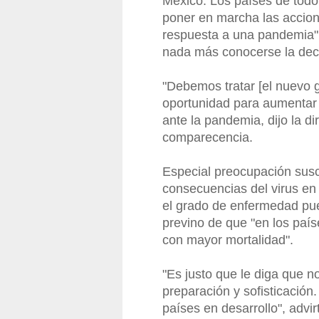
México. Los países de tod
poner en marcha las accion
respuesta a una pandemia",
nada más conocerse la dec
"Debemos tratar [el nuevo 
oportunidad para aumentar 
ante la pandemia, dijo la d
comparecencia.
Especial preocupación susc
consecuencias del virus en 
el grado de enfermedad pue
previno de que "en los paí
con mayor mortalidad".
"Es justo que le diga que n
preparación y sofisticación
países en desarrollo", advirt