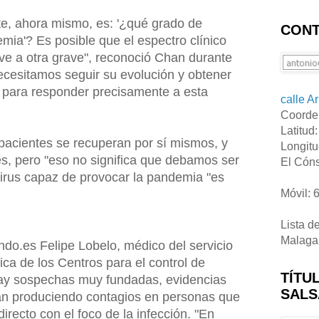
e, ahora mismo, es: '¿qué grado de
CONT
mia'? Es posible que el espectro clínico
e a otra grave", reconoció Chan durante
cesitamos seguir su evolución y obtener
 para responder precisamente a esta
calle A
Coorde
Latitud
acientes se recuperan por sí mismos, y
Longitu
, pero "eso no significa que debamos ser
El Cóns
virus capaz de provocar la pandemia "es
Móvil: 
Lista d
Malaga
do.es Felipe Lobelo, médico del servicio
ica de los Centros para el control de
TÍTU
y sospechas muy fundadas, evidencias
SALS
án produciendo contagios en personas que
irecto con el foco de la infección. "En