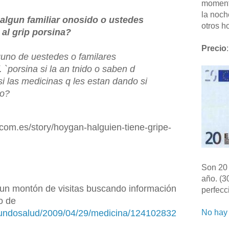
moment
la noch
algun familiar onosido o ustedes
otros ho
al grip porsina?
Precio
:
guno de uestedes o familares
. `porsina si la an tnido o saben d
si las medicinas q les estan dando si
do?
com.es/story/hoygan-halguien-tiene-gripe-
Son 20 
año. (3
un montón de visitas buscando información
perfecc
o de
mundosalud/2009/04/29/medicina/124102832
No hay 