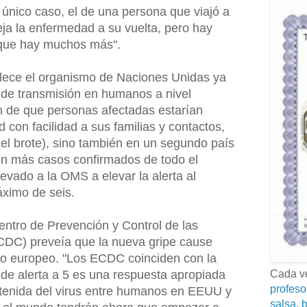
nico caso, el de una persona que viajó a
eja la enfermedad a su vuelta, pero hay
 que hay muchos más".
lece el organismo de Naciones Unidas ya
 de transmisión en humanos a nivel
ón de que personas afectadas estarían
 con facilidad a sus familias y contactos,
el brote), sino también en un segundo país
 más casos confirmados de todo el
evado a la OMS a elevar la alerta al
áximo de seis.
entro de Prevención y Control de las
DC) preveía que la nueva gripe cause
rio europeo. "Los ECDC coinciden con la
 de alerta a 5 es una respuesta apropiada
Cada ve
profeso
stenida del virus entre humanos en EEUU y
salsa, b