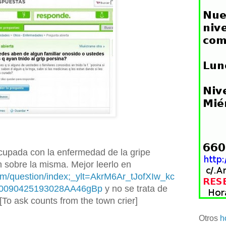
cupada con la enfermedad de la gripe
 sobre la misma. Mejor leerlo en
om/question/index;_ylt=AkrM6Ar_tJofXIw_kc
20090425193028AA46gBp
y no se trata de
[To ask counts from the town crier]
Otros
h