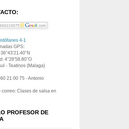
ACTO:
ristófanes 4-1
nadas GPS:
: 36°43'21.40"N
d: 4°28'58.80"O
ul - Teatinos (Malaga)
660 21 00 75 - Antonio
e correo: Clases de salsa en
LO PROFESOR DE
A