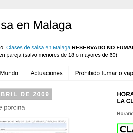
lsa en Malaga
io.
Clases de salsa en Malaga
RESERVADO NO FUMA
r en pareja (salvo menores de 18 o mayores de 60)
 Mundo
Actuaciones
Prohibido fumar o va
BRIL DE 2009
HORA
LA C
e porcina
Horari