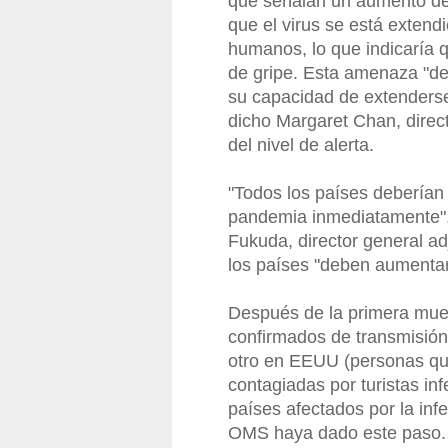
que señalan un aumento de 
que el virus se está extend
humanos, lo que indicaría
de gripe. Esta amenaza "d
su capacidad de extenders
dicho Margaret Chan, direc
del nivel de alerta.
"Todos los países deberían 
pandemia inmediatamente", 
Fukuda, director general a
los países "deben aumentar 
Después de la primera muer
confirmados de transmisión
otro en EEUU (personas que
contagiadas por turistas in
países afectados por la inf
OMS haya dado este paso.