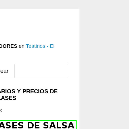
DORES
en
Teatinos - El
pear
RIOS Y PRECIOS DE
LASES
o
: