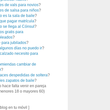
es de vals para novios
?
es de salsa para niños
?
 es la sala de baile
?
que pagar matrícula
?
 se llega al Cónsul
?
os gratis para
leados
?
e para jubilados
?
 algunos días no puedo ir
?
calzado necesito para
miendas cambiar de
r
?
aces despedidas de soltera
?
es zapatos de baile
?
o hace falta venir en pareja
menores 18 o mayores 60)
 blog en tu móvil ]