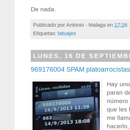
De nada.
Publicado por
Antonio - Malaga
en
17:26
Etiquetas:
tatuajes
LUNES, 16 DE SEPTIEMB
969176004 SPAM platoarrocista
Hay uno
paran d
número
que les
me llam
hacerlo,