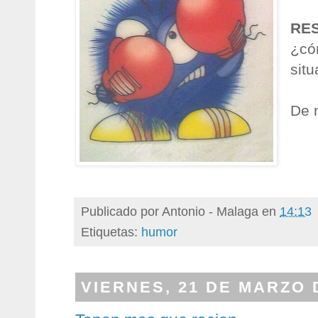
RE
¿có
situ
De 
Publicado por
Antonio - Malaga
en
14:13
Etiquetas:
humor
VIERNES, 21 DE MARZO 