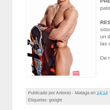
PR
pat
RE
siti
un 
las
De 
Publicado por
Antonio - Malaga
en
14:14
Etiquetas: google