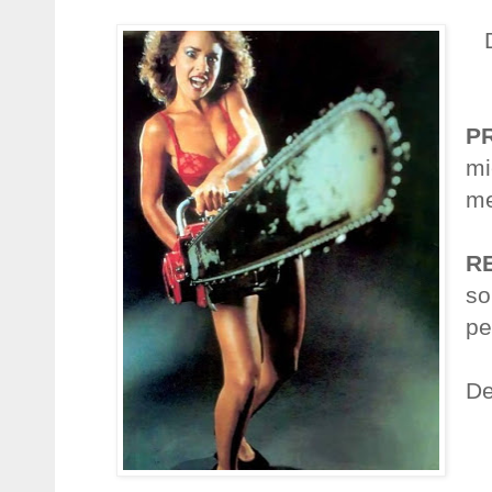
P
mi
m
R
so
pe
De