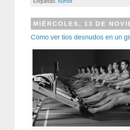
Etiquetas:
humor
MIÉRCOLES, 13 DE NOVI
Como ver tios desnudos en un g