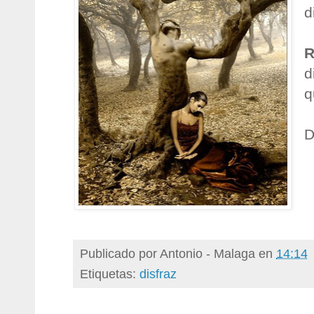
d
R
d
q
D
Publicado por
Antonio - Malaga
en
14:14
Etiquetas:
disfraz