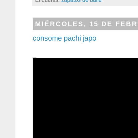
MIÉRCOLES, 15 DE FEBR
consome pachi japo
_