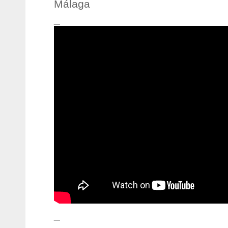
Málaga
_
_