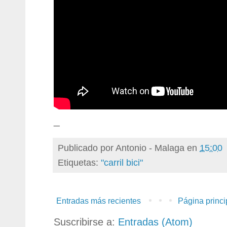
_
Publicado por
Antonio - Malaga
en
15:00
Etiquetas:
"carril bici"
Entradas más recientes
Página princi
Suscribirse a:
Entradas (Atom)