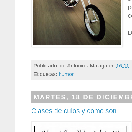
p
c
D
Publicado por
Antonio - Malaga
en
16:11
Etiquetas:
humor
MARTES, 18 DE DICIEMB
Clases de culos y como son