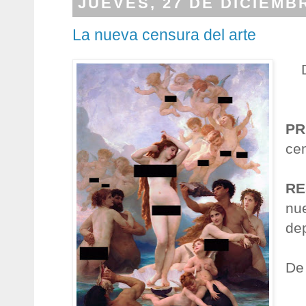
JUEVES, 27 DE DICIEMB
La nueva censura del arte
PR
cen
RE
nue
dep
De