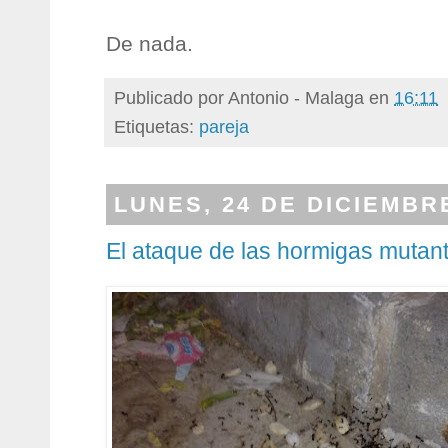
De nada.
Publicado por
Antonio - Malaga
en
16:11
Etiquetas:
pareja
LUNES, 24 DE DICIEMBR
El ataque de las hormigas mutan