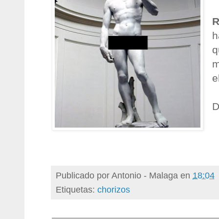
R
h
q
m
e
D
Publicado por
Antonio - Malaga
en
18:04
Etiquetas:
chorizos