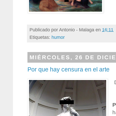
Publicado por
Antonio - Malaga
en
16:11
Etiquetas:
humor
MIÉRCOLES, 26 DE DICI
Por que hay censura en el arte
P
h