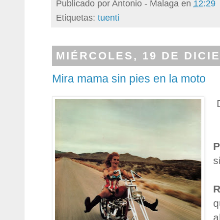
Publicado por
Antonio - Malaga
en
12:29
Etiquetas:
tuenti
MIÉRCOLES, 19 DE DICI
Mira mama sin pies en la moto
P
s
R
q
a