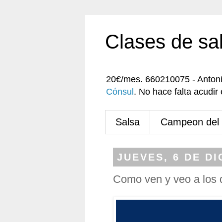
Clases de sa
20€/mes. 660210075 - Anton
Cónsul
. No hace falta acudi
Salsa
Campeon del
JUEVES, 6 DE DI
Como ven y veo a los 