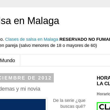
lsa en Malaga
io.
Clases de salsa en Malaga
RESERVADO NO FUMA
r en pareja (salvo menores de 18 o mayores de 60)
 Mundo
CIEMBRE DE 2012
HORA
LA C
demas y mi novia
Horari
De la serie ¿que
buscas qué?