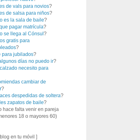
es de vals para novios
?
es de salsa para niños
?
 es la sala de baile
?
que pagar matrícula
?
 se llega al Cónsul
?
os gratis para
leados
?
e para jubilados
?
 algunos días no puedo ir
?
calzado necesito para
miendas cambiar de
r
?
aces despedidas de soltera
?
es zapatos de baile
?
o hace falta venir en pareja
menores 18 o mayores 60)
 blog en tu móvil ]