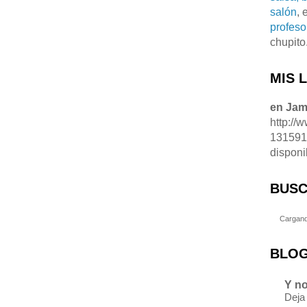
salón
, 
profeso
chupito
MIS 
en Ja
http://
13159
disponi
BUSC
Cargand
BLOG
Y no
Deja