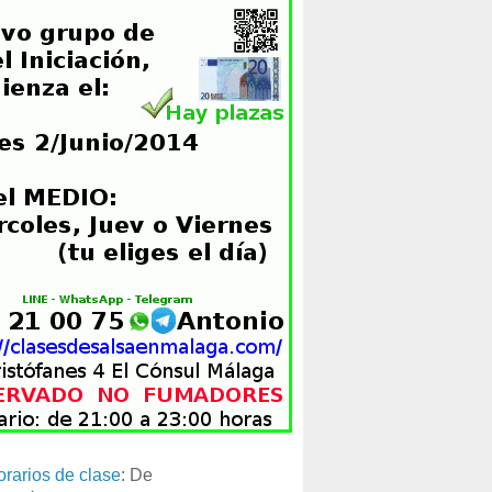
orarios de clase
: De