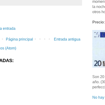
moment
la noch
otros ho
Precio
:
la entrada
Página principal
Entrada antigua
ios (Atom)
ADAS:
Son 20 
año. (3
perfecc
No hay 