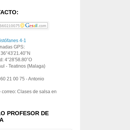
ACTO:
ristófanes 4-1
nadas GPS:
: 36°43'21.40"N
d: 4°28'58.80"O
ul - Teatinos (Malaga)
660 21 00 75 - Antonio
e correo: Clases de salsa en
LO PROFESOR DE
A