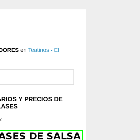
DORES
en
Teatinos - El
RIOS Y PRECIOS DE
LASES
o
: