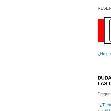
RESE
¿
No pu
DUDA
LAS 
Pregunt
· ¿
Tien
· ¿
Eres