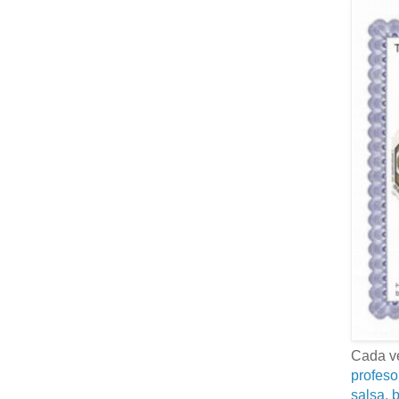
Cada ve
profeso
salsa, b