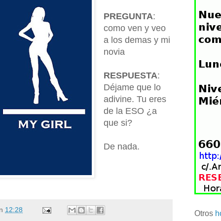
PREGUNTA
:
como ven y veo
a los demas y mi
novia
RESPUESTA
:
Déjame que lo
adivine. Tu eres
de la ESO ¿a
que si?
De nada.
n
12:28
Otros
h