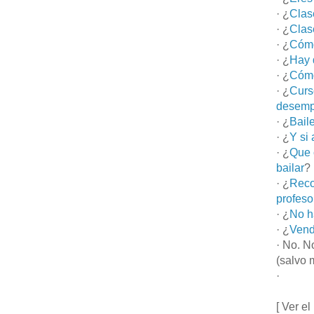
· ¿
Clas
· ¿
Clas
· ¿
Cómo
· ¿
Hay 
· ¿
Cómo
· ¿
Curs
desemp
· ¿
Bail
· ¿
Y si
· ¿
Que 
bailar
?
· ¿
Reco
profeso
· ¿
No h
· ¿
Vend
· No. N
(salvo 
·
[ Ver el