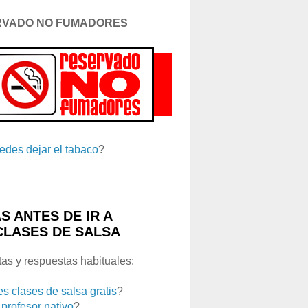
RVADO NO FUMADORES
edes dejar el tabaco
?
S ANTES DE IR A
CLASES DE SALSA
as y respuestas habituales:
es clases de salsa gratis
?
 profesor nativo
?