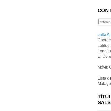
CONT
calle A
Coorde
Latitud
Longitu
El Cóns
Móvil: 
Lista d
Malaga
TÍTU
SALS