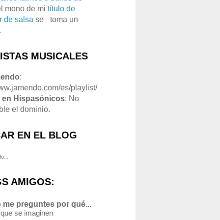
el mono de mi
título de
r de salsa
se
o
toma un
.
LISTAS MUSICALES
mendo
:
www.jamendo.com/es/playlist/
1
en Hispasónicos
: No
ble el dominio.
AR EN EL BLOG
o...
S AMIGOS:
 me preguntes por qué...
 que se imaginen