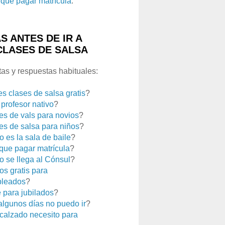
que pagar matrícula
.
S ANTES DE IR A
CLASES DE SALSA
as y respuestas habituales:
es clases de salsa gratis
?
 profesor nativo
?
es de vals para novios
?
es de salsa para niños
?
 es la sala de baile
?
que pagar matrícula
?
 se llega al Cónsul
?
os gratis para
leados
?
e para jubilados
?
 algunos días no puedo ir
?
calzado necesito para