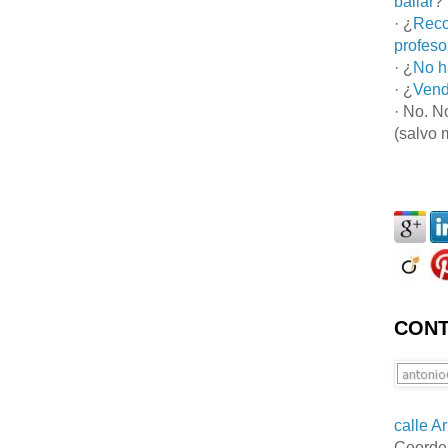
bailar
?
· ¿
Reco
profeso
· ¿
No h
· ¿
Vend
· No. N
(salvo 
CONT
calle A
Coorde