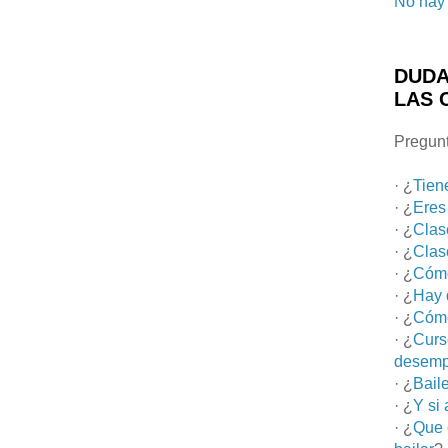
No hay 
DUDA
LAS 
Pregunt
· ¿
Tien
· ¿
Eres
· ¿
Clas
· ¿
Clas
· ¿
Cómo
· ¿
Hay 
· ¿
Cómo
· ¿
Curs
desemp
· ¿
Bail
· ¿
Y si
· ¿
Que 