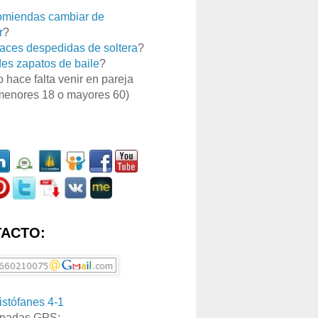
miendas cambiar de
r
?
aces despedidas de soltera
?
es zapatos de baile
?
o hace falta venir en pareja
menores 18 o mayores 60)
ACTO:
ristófanes 4-1
nadas GPS: