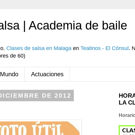
alsa | Academia de baile
io.
Clases de salsa en Malaga
en
Teatinos - El Cónsul
. 
res de 60)
 Mundo
Actuaciones
DICIEMBRE DE 2012
HORA
LA C
Horari