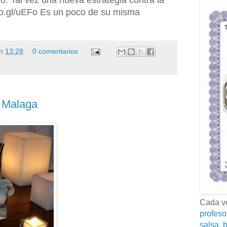
lo. Tal vez una nueva estrategia contra la
goo.gl/uEFo Es un poco de su misma
n
13:28
0 comentarios
n Malaga
Cada ve
profeso
salsa, b