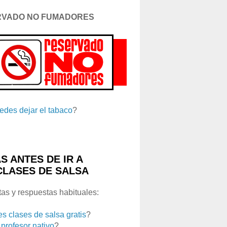
RVADO NO FUMADORES
edes dejar el tabaco
?
S ANTES DE IR A
CLASES DE SALSA
as y respuestas habituales:
es clases de salsa gratis
?
 profesor nativo
?