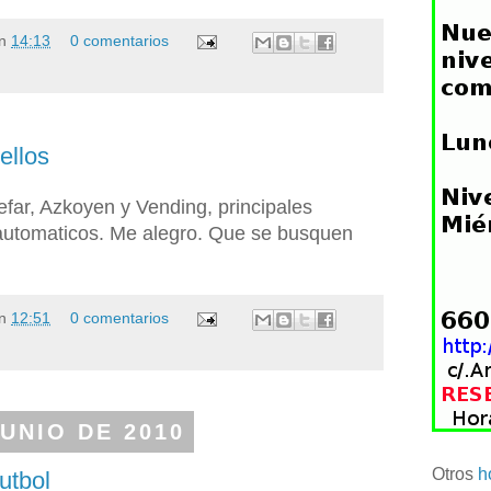
n
14:13
0 comentarios
ellos
efar, Azkoyen y Vending, principales
automaticos. Me alegro. Que se busquen
n
12:51
0 comentarios
UNIO DE 2010
Otros
h
utbol