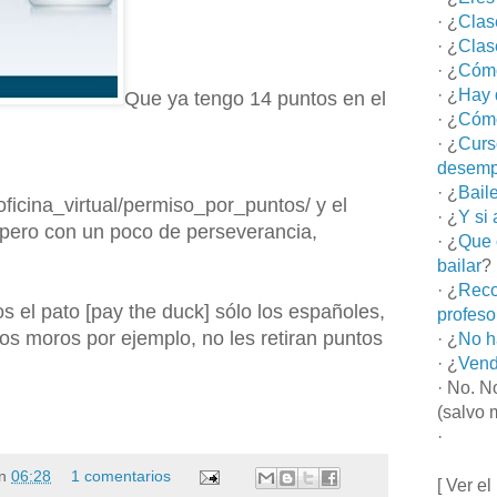
· ¿
Clas
· ¿
Clas
· ¿
Cómo
· ¿
Hay 
Que ya tengo 14 puntos en el
· ¿
Cómo
· ¿
Curs
desemp
· ¿
Bail
oficina_virtual/permiso_por_puntos/ y el
· ¿
Y si
 pero con un poco de perseverancia,
· ¿
Que 
bailar
?
· ¿
Reco
 el pato [pay the duck] sólo los españoles,
profeso
los moros por ejemplo, no les retiran puntos
· ¿
No h
· ¿
Vend
· No. N
(salvo 
·
n
06:28
1 comentarios
[ Ver el