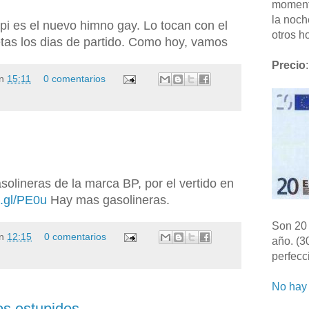
moment
la noch
o-pi es el nuevo himno gay. Lo tocan con el
otros ho
etas los dias de partido. Como hoy, vamos
Precio
:
n
15:11
0 comentarios
solineras de la marca BP, por el vertido en
o.gl/PE0u
Hay mas gasolineras.
Son 20 
n
12:15
0 comentarios
año. (3
perfecc
No hay 
os estupidos