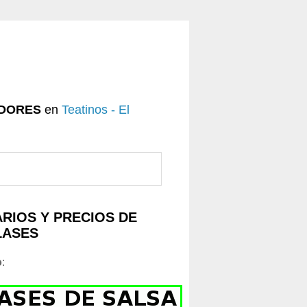
DORES
en
Teatinos - El
RIOS Y PRECIOS DE
LASES
o
: