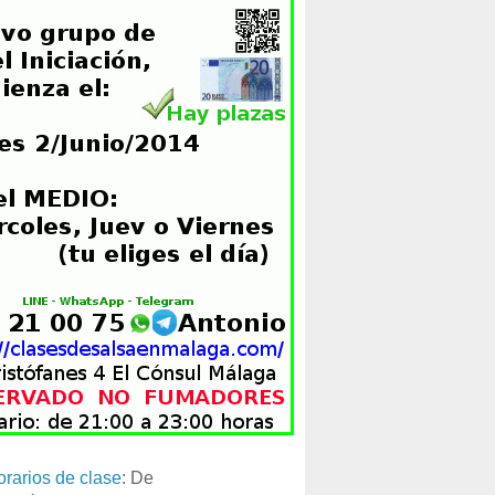
orarios de clase
: De