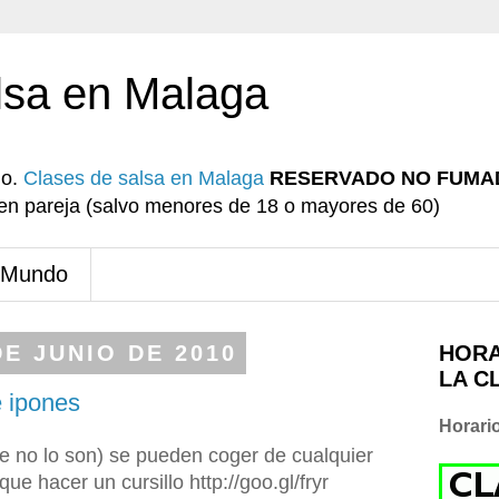
lsa en Malaga
io.
Clases de salsa en Malaga
RESERVADO NO FUMA
r en pareja (salvo menores de 18 o mayores de 60)
 Mundo
DE JUNIO DE 2010
HORA
LA C
 ipones
Horari
ue no lo son) se pueden coger de cualquier
ue hacer un cursillo http://goo.gl/fryr