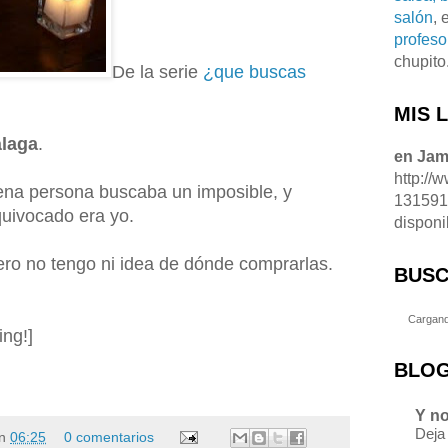
salón
, 
profeso
chupito
De la serie
¿que buscas
MIS 
álaga
.
en Ja
http://
ena persona buscaba un imposible, y
13159
quivocado era yo.
disponi
pero no tengo ni idea de dónde comprarlas.
BUSC
Cargand
ng!]
BLOG
Y no
Deja
n
06:25
0 comentarios