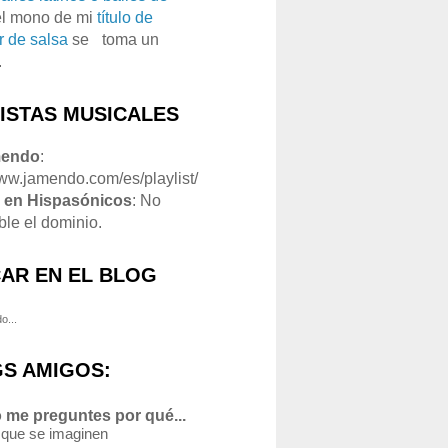
el mono de mi
título de
r de salsa
se
o
toma un
.
LISTAS MUSICALES
mendo
:
www.jamendo.com/es/playlist/
1
en Hispasónicos
: No
ble el dominio.
AR EN EL BLOG
o...
S AMIGOS:
 me preguntes por qué...
 que se imaginen