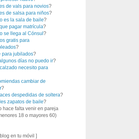
es de vals para novios
?
es de salsa para niños
?
 es la sala de baile
?
que pagar matrícula
?
 se llega al Cónsul
?
os gratis para
leados
?
e para jubilados
?
 algunos días no puedo ir
?
calzado necesito para
miendas cambiar de
r
?
aces despedidas de soltera
?
es zapatos de baile
?
o hace falta venir en pareja
menores 18 o mayores 60)
 blog en tu móvil ]