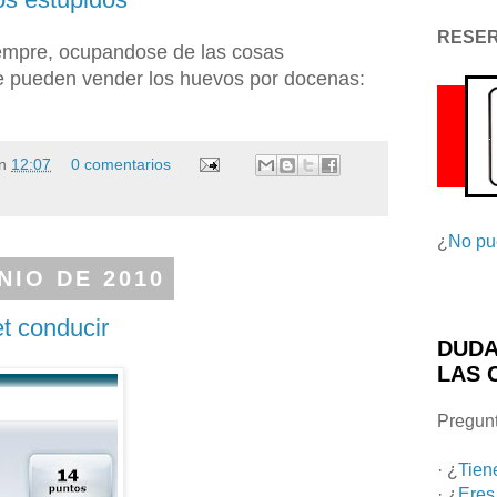
RESE
empre, ocupandose de las cosas
e pueden vender los huevos por docenas:
n
12:07
0 comentarios
¿
No pu
NIO DE 2010
t conducir
DUDA
LAS 
Pregunt
· ¿
Tien
· ¿
Eres