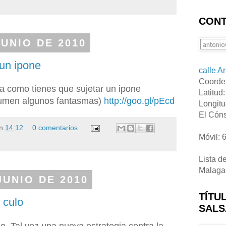
CONT
JUNIO DE 2010
un ipone
calle A
Coorde
a como tienes que sujetar un ipone
Latitud
esumen algunos fantasmas)
http://goo.gl/pEcd
Longitu
El Cóns
n
14:12
0 comentarios
Móvil: 
Lista d
Malaga
JUNIO DE 2010
TÍTU
 culo
SALS