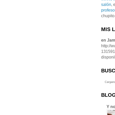
salón
, 
profeso
chupito
MIS 
en Ja
http://
13159
disponi
BUSC
Cargand
BLOG
Y no