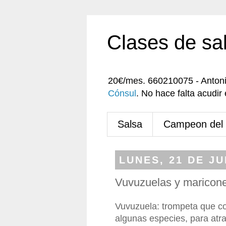
Clases de sa
20€/mes. 660210075 - Anton
Cónsul
. No hace falta acudi
Salsa
Campeon del
LUNES, 21 DE JU
Vuvuzuelas y maricon
Vuvuzuela: trompeta que 
algunas especies, para atr