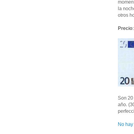
moment
la noch
otros ho
Precio
:
Son 20 
año. (3
perfecc
No hay 