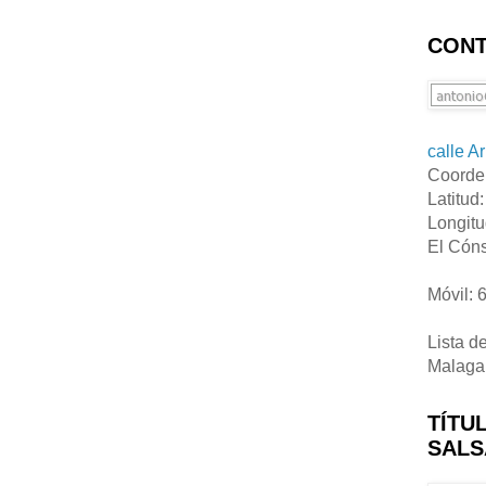
CONT
calle A
Coorde
Latitud
Longitu
El Cóns
Móvil: 
Lista d
Malaga
TÍTU
SALS