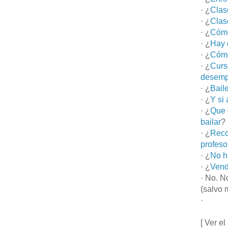
· ¿
Clas
· ¿
Clas
· ¿
Cómo
· ¿
Hay 
· ¿
Cómo
· ¿
Curs
desemp
· ¿
Bail
· ¿
Y si
· ¿
Que 
bailar
?
· ¿
Reco
profeso
· ¿
No h
· ¿
Vend
· No. N
(salvo 
·
[ Ver el