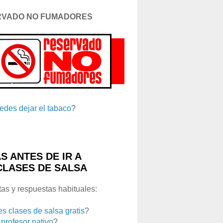
RVADO NO FUMADORES
edes dejar el tabaco
?
S ANTES DE IR A
CLASES DE SALSA
as y respuestas habituales:
es clases de salsa gratis
?
 profesor nativo
?