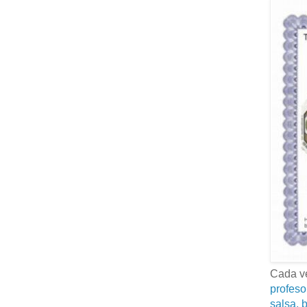
Cada ve
profeso
salsa, b