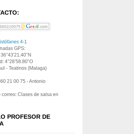
ACTO:
ristófanes 4-1
nadas GPS:
: 36°43'21.40"N
d: 4°28'58.80"O
ul - Teatinos (Malaga)
660 21 00 75 - Antonio
e correo: Clases de salsa en
LO PROFESOR DE
A