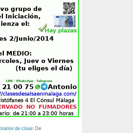
orarios de clase
: De