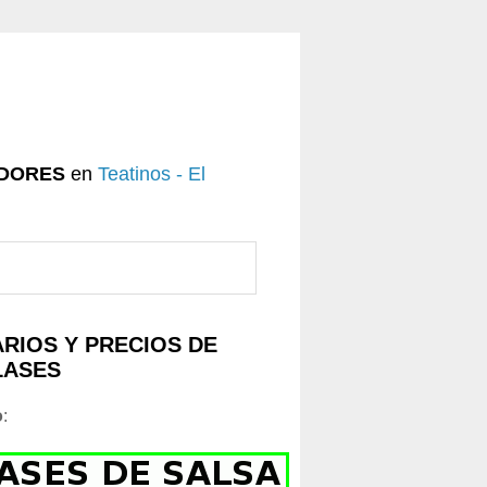
DORES
en
Teatinos - El
RIOS Y PRECIOS DE
LASES
o
: