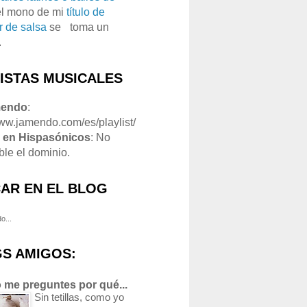
el mono de mi
título de
r de salsa
se
o
toma un
.
LISTAS MUSICALES
mendo
:
www.jamendo.com/es/playlist/
1
en Hispasónicos
: No
ble el dominio.
AR EN EL BLOG
o...
S AMIGOS:
 me preguntes por qué...
Sin tetillas, como yo