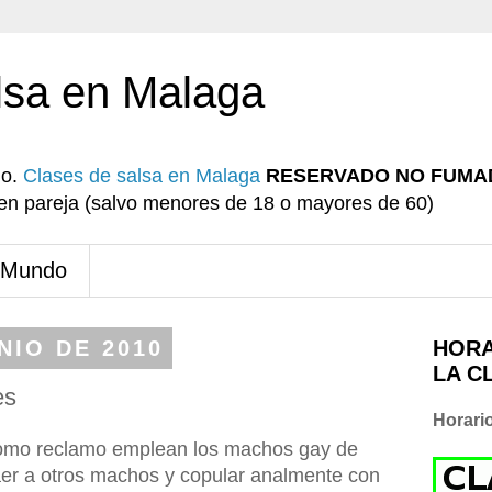
lsa en Malaga
io.
Clases de salsa en Malaga
RESERVADO NO FUMA
r en pareja (salvo menores de 18 o mayores de 60)
 Mundo
NIO DE 2010
HORA
LA C
es
Horari
como reclamo emplean los machos gay de
aer a otros machos y copular analmente con