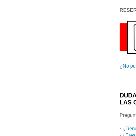
RESE
¿
No pu
DUDA
LAS 
Pregunt
· ¿
Tien
· ¿
Eres