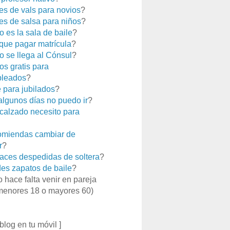
es de vals para novios
?
es de salsa para niños
?
 es la sala de baile
?
que pagar matrícula
?
 se llega al Cónsul
?
os gratis para
leados
?
e para jubilados
?
 algunos días no puedo ir
?
calzado necesito para
miendas cambiar de
r
?
aces despedidas de soltera
?
es zapatos de baile
?
o hace falta venir en pareja
menores 18 o mayores 60)
 blog en tu móvil ]