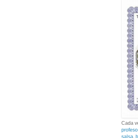
Cada ve
profeso
salsa, b