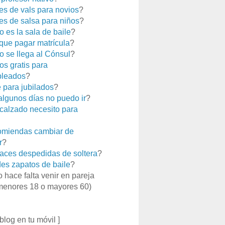
es de vals para novios
?
es de salsa para niños
?
 es la sala de baile
?
que pagar matrícula
?
 se llega al Cónsul
?
os gratis para
leados
?
e para jubilados
?
 algunos días no puedo ir
?
calzado necesito para
miendas cambiar de
r
?
aces despedidas de soltera
?
es zapatos de baile
?
o hace falta venir en pareja
menores 18 o mayores 60)
 blog en tu móvil ]