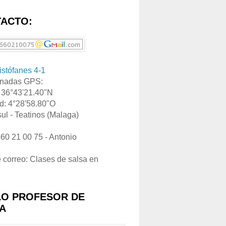
ACTO:
ristófanes 4-1
nadas GPS:
: 36°43'21.40"N
d: 4°28'58.80"O
ul - Teatinos (Malaga)
660 21 00 75 - Antonio
e correo: Clases de salsa en
LO PROFESOR DE
A