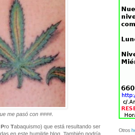
 que me pasó con ####.
o
P
ro
T
abaquismo) que está resultando ser
Otros
h
adas en este humilde blog. También podría