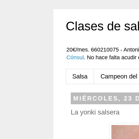
Clases de sa
20€/mes. 660210075 - Anton
Cónsul
. No hace falta acudi
Salsa
Campeon del
MIÉRCOLES, 23 
La yonki salsera