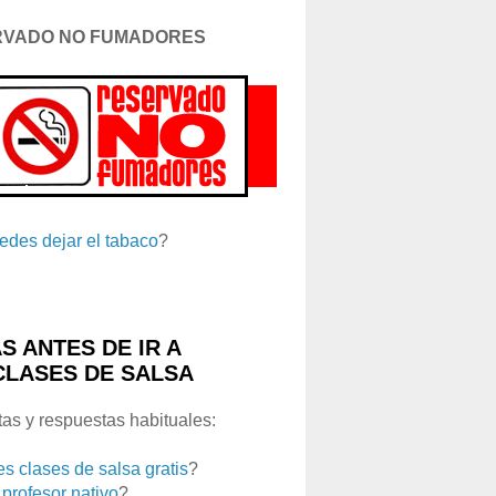
RVADO NO FUMADORES
edes dejar el tabaco
?
S ANTES DE IR A
CLASES DE SALSA
as y respuestas habituales:
es clases de salsa gratis
?
 profesor nativo
?