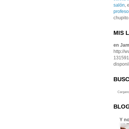
salón
, 
profeso
chupito
MIS 
en Ja
http://
13159
disponi
BUSC
Cargand
BLOG
Y no