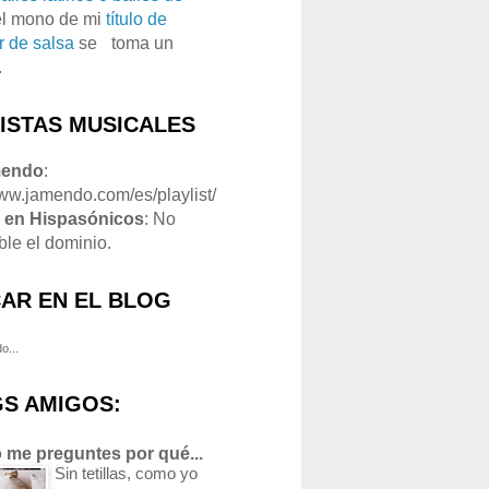
el mono de mi
título de
r de salsa
se
o
toma un
.
LISTAS MUSICALES
mendo
:
www.jamendo.com/es/playlist/
1
en Hispasónicos
: No
ble el dominio.
AR EN EL BLOG
o...
S AMIGOS:
 me preguntes por qué...
Sin tetillas, como yo