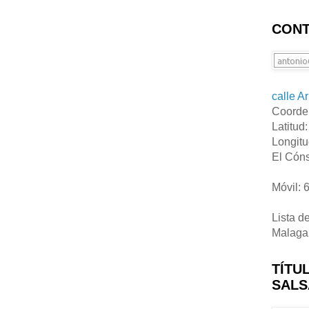
CONT
calle A
Coorde
Latitud
Longitu
El Cóns
Móvil: 
Lista d
Malaga
TÍTU
SALS