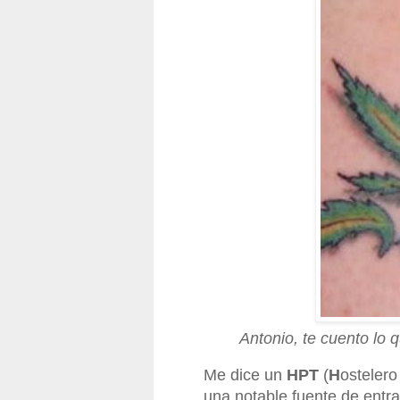
Antonio, te cuento lo
Me dice un
HPT
(
H
osteler
una notable fuente de entr