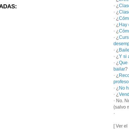
ADAS:
· ¿
Clas
· ¿
Clas
· ¿
Cómo
· ¿
Hay 
· ¿
Cómo
· ¿
Curs
desemp
· ¿
Bail
· ¿
Y si
· ¿
Que 
bailar
?
· ¿
Reco
profeso
· ¿
No h
· ¿
Vend
· No. N
(salvo 
·
[ Ver el