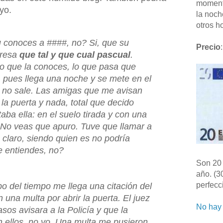
moment
yo.
la noch
otros ho
 conoces a ####, no? Si, que su
Precio
:
presa
que tal y que cual pascual
.
 que la conoces, lo que pasa que
 pues llega una noche y se mete en el
 no sale. Las amigas que me avisan
a puerta y nada, total que decido
staba ella: en el suelo tirada y con una
o. No veas que apuro. Tuve que llamar a
claro, siendo quien es no podría
e entiendes, no?
Son 20 
año. (3
perfecc
bo del tiempo me llega una citación del
 una multa por abrir la puerta. El juez
No hay 
sos avisara a la Policía y que la
 ellos, no yo. Una multa me pusieron.