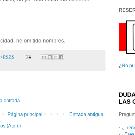
RESE
acidad, he omitido nombres.
n
06:23
¿
No pu
DUDA
la entrada
LAS 
Página principal
Entrada antigua
Pregunt
ios (Atom)
· ¿
Tien
· ¿
Eres