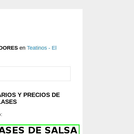
DORES
en
Teatinos - El
RIOS Y PRECIOS DE
LASES
o
: