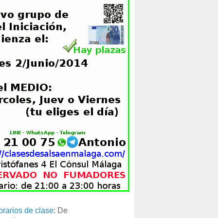
orarios de clase
: De