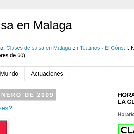
lsa en Malaga
io.
Clases de salsa en Malaga
en
Teatinos - El Cónsul
. 
res de 60)
 Mundo
Actuaciones
ENERO DE 2009
HORA
LA C
ases?
Horari