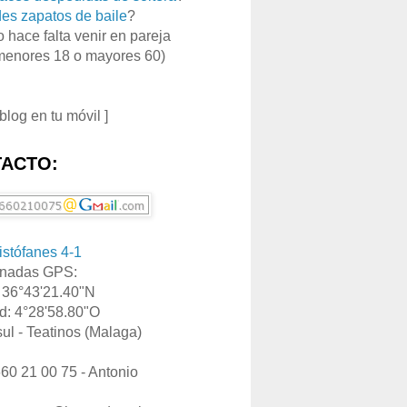
es zapatos de baile
?
o hace falta venir en pareja
menores 18 o mayores 60)
 blog en tu móvil ]
ACTO:
ristófanes 4-1
nadas GPS:
: 36°43'21.40"N
d: 4°28'58.80"O
ul - Teatinos (Malaga)
660 21 00 75 - Antonio