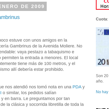
 ENERO DE 2009
Gambrinus
Cuota
:
oco estuve con unos amigos en la
ería Gambrinus de la Avenida Moliere. No
ndable: vaya pestazo a tabaquismo e
o permiten la entrada a menores. El local
temente tiene más de 100 metros, y el
ismo allí debería estar prohibido.
Son 20 
año.
que nos atendió nos tomó nota en una
PDA
y
No hay 
I
o similar, los pedidos salían
y en barra. Le preguntamos por tan
de la clásica y socorrida libretilla de toda la