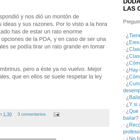
DUDA
LAS 
respondió y nos dió un montón de
Pregunt
 ideas y sus razones. Por lo visto a la hora
itado has de estar un rato enorme
· ¿
Tien
s opciones de la PDA, y en caso de ser una
· ¿
Eres
s se podía tirar un rato grande en tomar
· ¿
Clas
· ¿
Clas
· ¿
Cómo
brinus, pero a éste ya no vuelvo. Mejor
· ¿
Hay 
les, que en ellos se suele respetar la ley
· ¿
Cómo
· ¿
Curs
desemp
· ¿
Bail
· ¿
Y si
· ¿
Que 
n
1:30
3 comentarios
bailar
?
· ¿
Reco
profeso
· ¿
No h