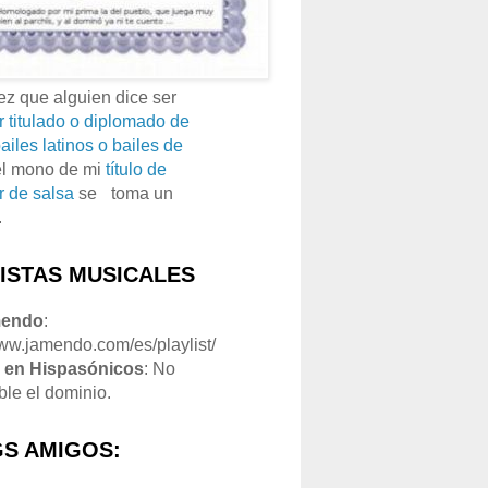
z que alguien dice ser
r titulado o diplomado de
ailes latinos o bailes de
el mono de mi
título de
r de salsa
se
o
toma un
.
LISTAS MUSICALES
mendo
:
www.jamendo.com/es/playlist/
1
en Hispasónicos
: No
ble el dominio.
S AMIGOS: