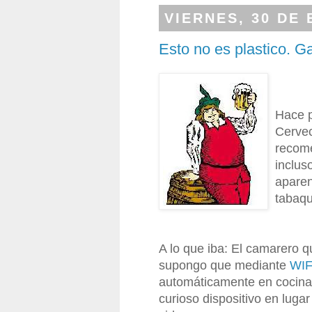
VIERNES, 30 DE
Esto no es plastico. 
Hace p
Cervec
recome
inclus
aparen
tabaqu
A lo que iba: El camarero 
supongo que mediante
WIF
automáticamente en cocina 
curioso dispositivo en lugar 