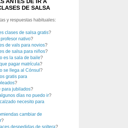
S ANTES DE IR A
CLASES DE SALSA
as y respuestas habituales:
es clases de salsa gratis
?
 profesor nativo
?
es de vals para novios
?
es de salsa para niños
?
 es la sala de baile
?
que pagar matrícula
?
 se llega al Cónsul
?
os gratis para
leados
?
e para jubilados
?
 algunos días no puedo ir
?
calzado necesito para
miendas cambiar de
r
?
aces despedidas de soltera
?