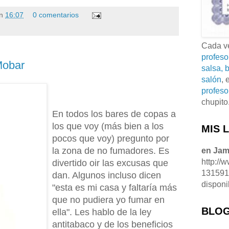
n
16:07
0 comentarios
Cada ve
profeso
Mobar
salsa, b
salón
, 
profeso
chupito
En todos los bares de copas a
los que voy (más bien a los
MIS 
pocos que voy) pregunto por
la zona de no fumadores. Es
en Ja
http://
divertido oir las excusas que
13159
dan. Algunos incluso dicen
disponi
"esta es mi casa y faltaría más
que no pudiera yo fumar en
BLOG
ella". Les hablo de la ley
antitabaco y de los beneficios