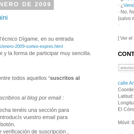
ENERO DE 2009
· ¿
Vend
· No. N
ini
(salvo 
·
[ Ver el
 Técnico Dígame, en su entrada
1/enero-2009-sorteo-expres.html
 y la forma de participar muy sencilla.
CONT
entre todos aquellos “
suscritos al
calle A
Coorde
Latitud
cribiros al blog por email :
Longitu
El Cóns
recha tenéis una sección para
introducís vuestro email para
Móvil: 
 botón.
 verificación de suscripción ,