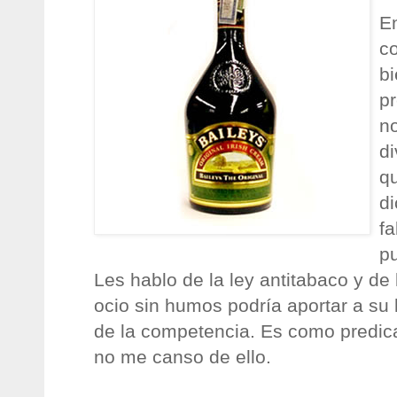
En
c
bi
pr
n
di
q
di
fa
pu
Les hablo de la ley antitabaco y de 
ocio sin humos podría aportar a su l
de la competencia. Es como predicar
no me canso de ello.