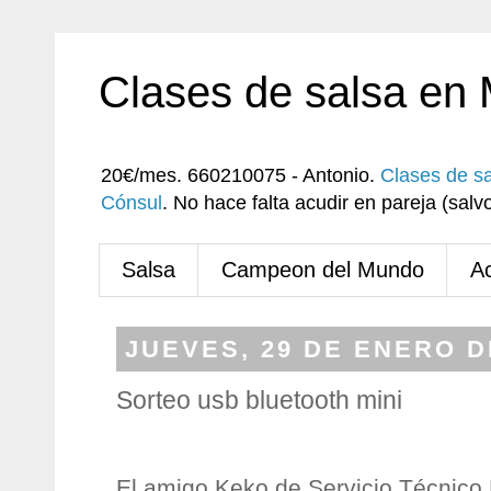
Clases de salsa en
20€/mes. 660210075 - Antonio.
Clases de s
Cónsul
. No hace falta acudir en pareja (sa
Salsa
Campeon del Mundo
A
JUEVES, 29 DE ENERO D
Sorteo usb bluetooth mini
El amigo Keko de Servicio Técnico