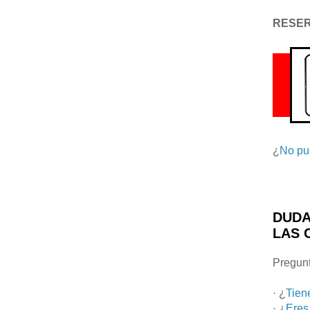
RESE
¿
No pu
DUDA
LAS 
Pregunt
· ¿
Tien
· ¿
Eres