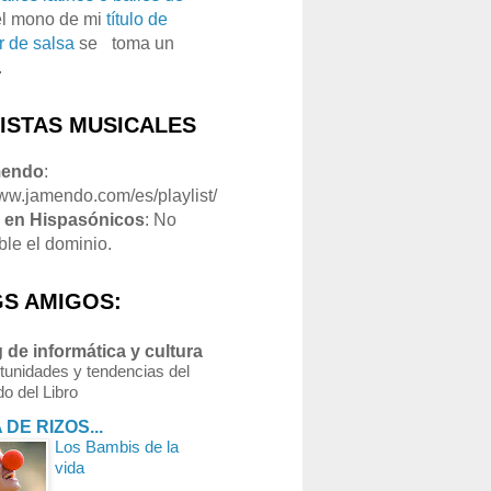
el mono de mi
título de
r de salsa
se
o
toma un
.
LISTAS MUSICALES
mendo
:
www.jamendo.com/es/playlist/
1
en Hispasónicos
: No
ble el dominio.
S AMIGOS:
 de informática y cultura
tunidades y tendencias del
o del Libro
 DE RIZOS...
Los Bambis de la
vida