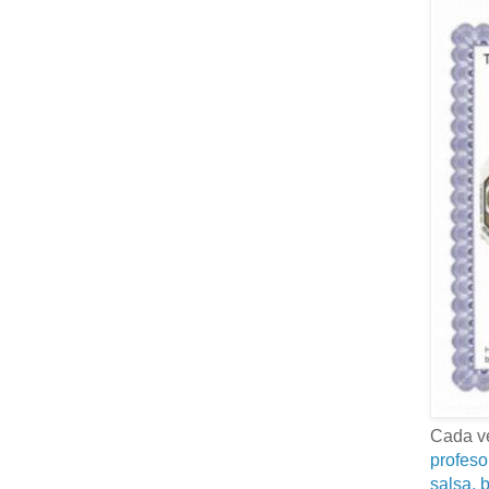
Cada ve
profeso
salsa, b