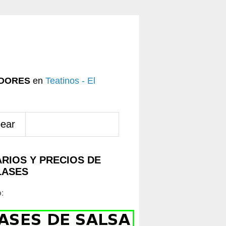
DORES
en
Teatinos - El
pear
RIOS Y PRECIOS DE
LASES
o
: