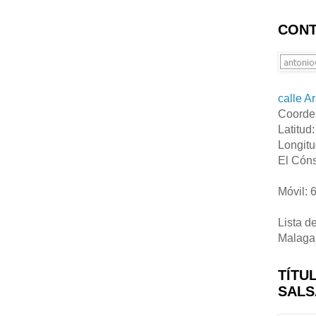
CONT
calle A
Coorde
Latitud
Longitu
El Cóns
Móvil: 
Lista d
Malaga
TÍTU
SALS