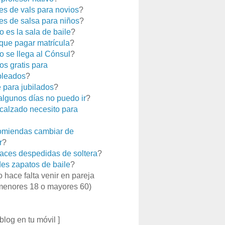
es de vals para novios
?
es de salsa para niños
?
 es la sala de baile
?
que pagar matrícula
?
 se llega al Cónsul
?
os gratis para
leados
?
e para jubilados
?
 algunos días no puedo ir
?
calzado necesito para
miendas cambiar de
r
?
aces despedidas de soltera
?
es zapatos de baile
?
o hace falta venir en pareja
menores 18 o mayores 60)
 blog en tu móvil ]