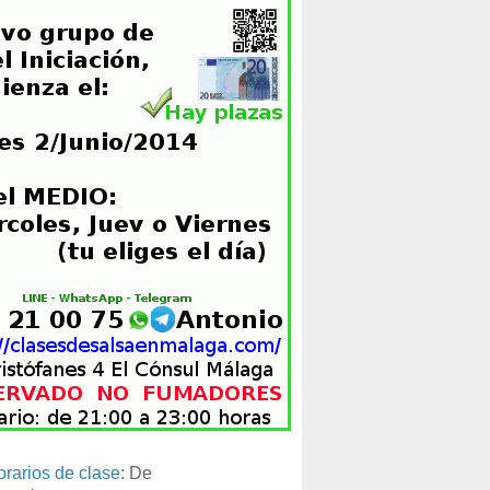
orarios de clase
: De