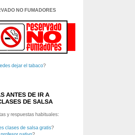
RVADO NO FUMADORES
edes dejar el tabaco
?
S ANTES DE IR A
CLASES DE SALSA
as y respuestas habituales:
es clases de salsa gratis
?
 profesor nativo
?