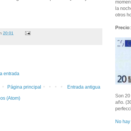
moment
la noch
otros ho
Precio
:
n
20:01
la entrada
Página principal
Entrada antigua
Son 20 
ios (Atom)
año. (3
perfecc
No hay 