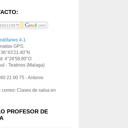
ACTO:
ristófanes 4-1
nadas GPS:
: 36°43'21.40"N
d: 4°28'58.80"O
ul - Teatinos (Malaga)
660 21 00 75 - Antonio
e correo: Clases de salsa en
LO PROFESOR DE
A