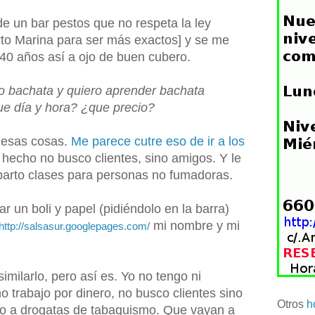
de un bar pestos que no respeta la ley
rto Marina para ser más exactos] y se me
40 años así a ojo de buen cubero.
do bachata y quiero aprender bachata
e día y hora? ¿que precio?
o esas cosas.
Me parece cutre eso de ir a los
 hecho no busco clientes, sino amigos. Y le
mparto clases para personas no fumadoras.
 un boli y papel (pidiéndolo en la barra)
mi nombre y mi
http://salsasur.googlepages.com/
imilarlo, pero así es. Yo no tengo ni
 no trabajo por dinero, no busco clientes sino
Otros
h
ño a drogatas de tabaquismo. Que vayan a