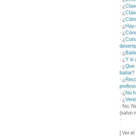
· ¿
Clas
· ¿
Clas
· ¿
Cómo
· ¿
Hay 
· ¿
Cómo
· ¿
Curs
desemp
· ¿
Bail
· ¿
Y si
· ¿
Que 
bailar
?
· ¿
Reco
profeso
· ¿
No h
· ¿
Vend
· No. N
(salvo 
·
[ Ver el