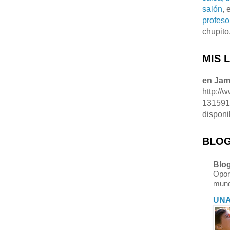
salón
, 
profeso
chupito
MIS 
en Ja
http://
13159
disponi
BLOG
Blog
Opor
mund
UNA