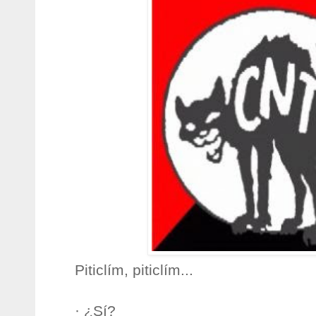
Piticlím, piticlím...
· ¿Sí?