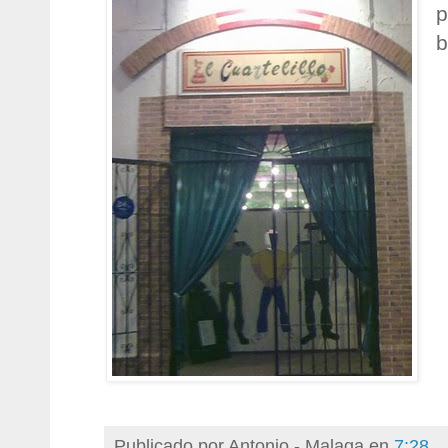
p
b
Publicado por
Antonio - Malaga
en
7:28