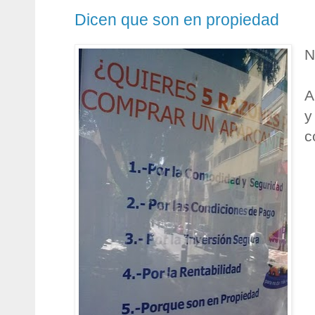
Dicen que son en propiedad
N
A
y
c