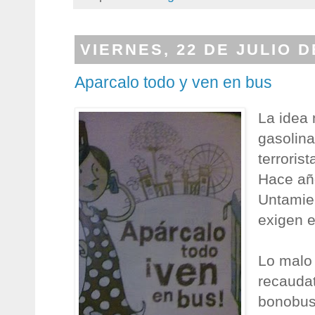
VIERNES, 22 DE JULIO D
Aparcalo todo y ven en bus
La idea 
gasolina
terroris
Hace año
Untamien
exigen e
Lo malo 
recaudat
bonobuse