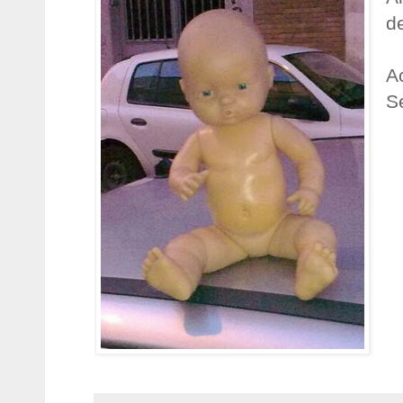
de
Ac
S