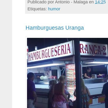
Publicado por
Antonio - Malaga
en
14:25
Etiquetas:
humor
Hamburguesas Uranga