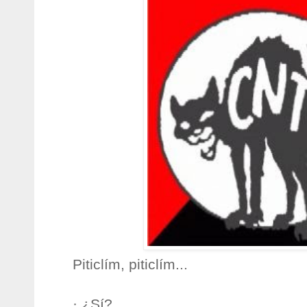
Piticlím, piticlím...
· ¿Sí?