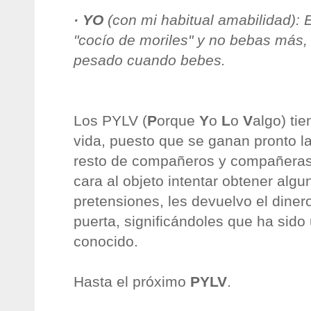
· YO
(con mi habitual amabilidad): E
"cocío de moriles" y no bebas más
pesado cuando bebes.
Los PYLV (
P
orque
Y
o
L
o
V
algo) tie
vida, puesto que se ganan pronto l
resto de compañeros y compañeras
cara al objeto intentar obtener alg
pretensiones, les devuelvo el diner
puerta, significándoles que ha sido 
conocido.
Hasta el próximo
PYLV
.