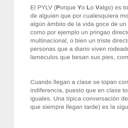
El PYLV (
P
orque
Y
o
L
o
V
algo) es t
de alguien que por cualesquiera m
algún ámbito de la vida goce de un c
como por ejemplo un pringao direct
multinacional, o bien un triste dire
personas que a diario viven rodead
lameculos que besan sus pies, como
Cuando llegan a clase se topan con
indiferencia, puesto que en clase 
iguales. Una típica conversación de
que siempre llegan tarde) es la sigu