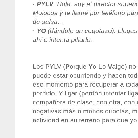
· PYLV
: Hola, soy el director super
Molocos y te llamé por teléfono par
de salsa...
· YO
(dándole un cogotazo): Llegas 
ahí e intenta pillarlo.
Los PYLV (
P
orque
Y
o
L
o
V
algo) no
puede estar ocurriendo y hacen todo
ese momento para recuperar a toda
perdido. Y ligar (perdón intentar li
compañera de clase, con otra, con 
negativas más o menos directas, m
actividad en su terreno para que yo 