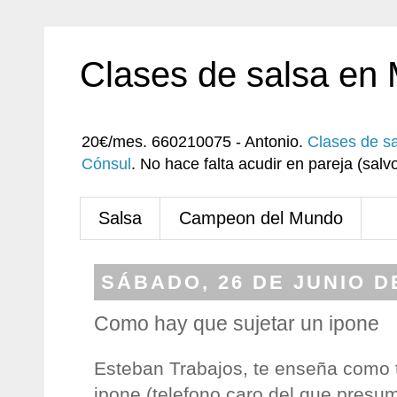
Clases de salsa en
20€/mes. 660210075 - Antonio.
Clases de s
Cónsul
. No hace falta acudir en pareja (sa
Salsa
Campeon del Mundo
SÁBADO, 26 DE JUNIO D
Como hay que sujetar un ipone
Esteban Trabajos, te enseña como t
ipone (telefono caro del que pres