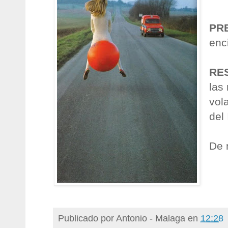
PR
enc
RE
las
vol
del
De 
Publicado por
Antonio - Malaga
en
12:28