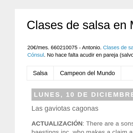
Clases de salsa en
20€/mes. 660210075 - Antonio.
Clases de s
Cónsul
. No hace falta acudir en pareja (sa
Salsa
Campeon del Mundo
LUNES, 10 DE DICIEMBR
Las gaviotas cagonas
ACTUALIZACIÓN
: There are a son
baestings inc, who makes a claim ab