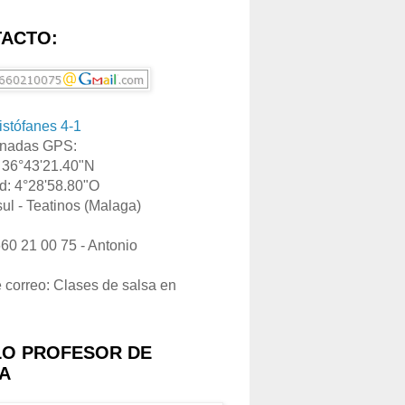
ACTO:
ristófanes 4-1
nadas GPS:
: 36°43'21.40"N
d: 4°28'58.80"O
ul - Teatinos (Malaga)
660 21 00 75 - Antonio
e correo: Clases de salsa en
LO PROFESOR DE
A