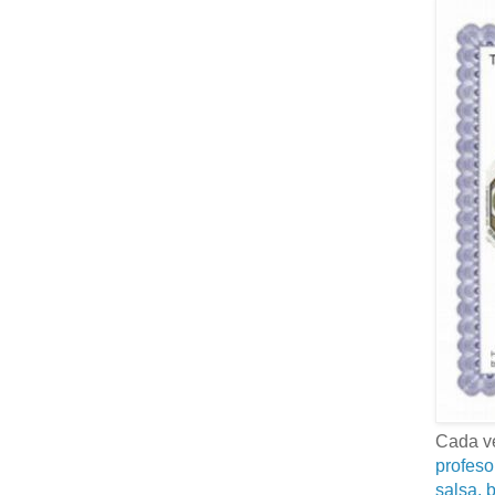
Cada ve
profeso
salsa, b