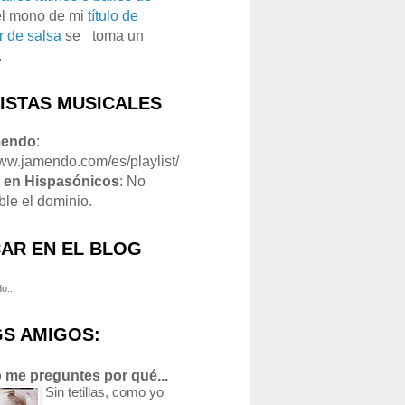
el mono de mi
título de
r de salsa
se
o
toma un
.
LISTAS MUSICALES
mendo
:
www.jamendo.com/es/playlist/
1
en Hispasónicos
: No
ble el dominio.
AR EN EL BLOG
o...
S AMIGOS:
 me preguntes por qué...
Sin tetillas, como yo