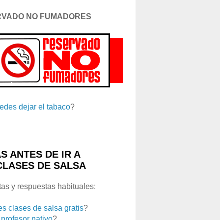
RVADO NO FUMADORES
edes dejar el tabaco
?
S ANTES DE IR A
CLASES DE SALSA
as y respuestas habituales:
es clases de salsa gratis
?
 profesor nativo
?