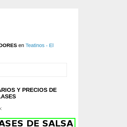
DORES
en
Teatinos - El
RIOS Y PRECIOS DE
LASES
o
: