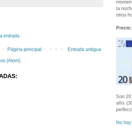
moment
la noch
otros ho
Precio
:
la entrada
Página principal
Entrada antigua
ios (Atom)
ADAS:
Son 20 
año. (3
perfecc
No hay 