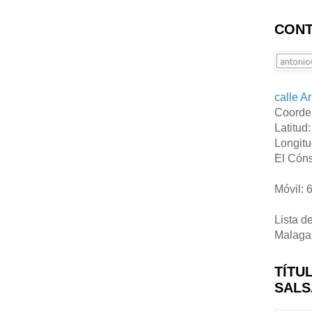
CONT
calle A
Coorde
Latitud
Longitu
El Cóns
Móvil: 
Lista d
Malaga
TÍTU
SALS