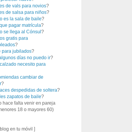
es de vals para novios
?
es de salsa para niños
?
 es la sala de baile
?
que pagar matrícula
?
 se llega al Cónsul
?
os gratis para
leados
?
e para jubilados
?
 algunos días no puedo ir
?
calzado necesito para
miendas cambiar de
r
?
aces despedidas de soltera
?
es zapatos de baile
?
o hace falta venir en pareja
menores 18 o mayores 60)
 blog en tu móvil ]