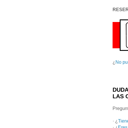
RESE
¿
No pu
DUDA
LAS 
Pregunt
· ¿
Tien
· ¿
Eres