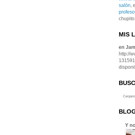
salón
, 
profeso
chupito
MIS 
en Ja
http://
13159
disponi
BUSC
Cargand
BLOG
Y no