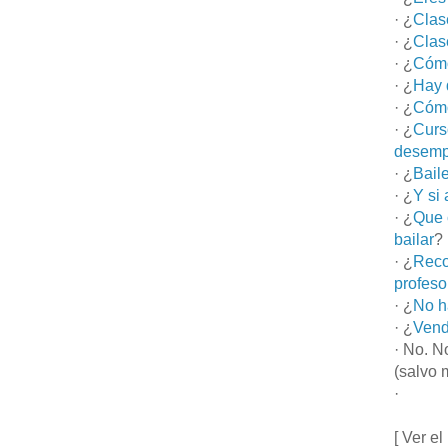
· ¿
Clas
· ¿
Clas
· ¿
Cómo
· ¿
Hay 
· ¿
Cómo
· ¿
Curs
desemp
· ¿
Bail
· ¿
Y si
· ¿
Que 
bailar
?
· ¿
Reco
profeso
· ¿
No h
· ¿
Vend
· No. N
(salvo 
·
[ Ver el