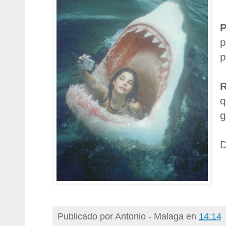
p
p
q
g
D
Publicado por
Antonio - Malaga
en
14:14