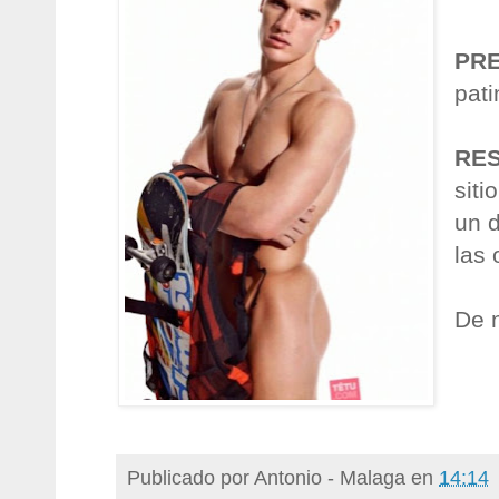
PR
pat
RE
siti
un 
las
De 
Publicado por
Antonio - Malaga
en
14:14