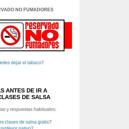
RVADO NO FUMADORES
edes dejar el tabaco
?
S ANTES DE IR A
CLASES DE SALSA
as y respuestas habituales:
es clases de salsa gratis
?
 profesor nativo
?