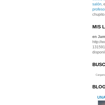
salón
, 
profeso
chupito
MIS 
en Ja
http://
13159
disponi
BUSC
Cargand
BLOG
UNA