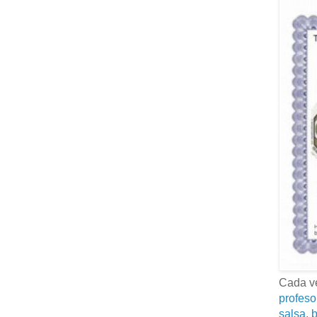
Cada ve
profeso
salsa, b