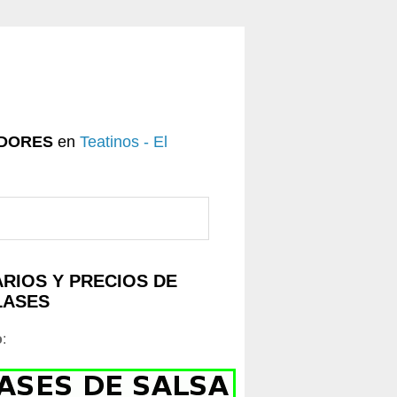
DORES
en
Teatinos - El
RIOS Y PRECIOS DE
LASES
o
: