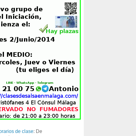
orarios de clase
: De