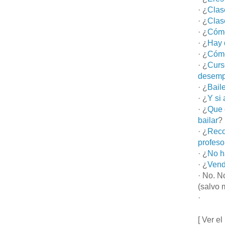
· ¿
Clas
· ¿
Clas
· ¿
Cómo
· ¿
Hay 
· ¿
Cómo
· ¿
Curs
desemp
· ¿
Bail
· ¿
Y si
· ¿
Que 
bailar
?
· ¿
Reco
profeso
· ¿
No h
· ¿
Vend
· No. N
(salvo 
·
[ Ver el