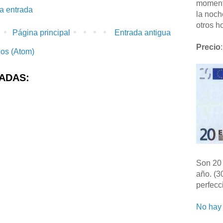
moment
la entrada
la noch
otros ho
Página principal
Entrada antigua
Precio
:
ios (Atom)
ADAS:
Son 20 
año. (3
perfecc
No hay 