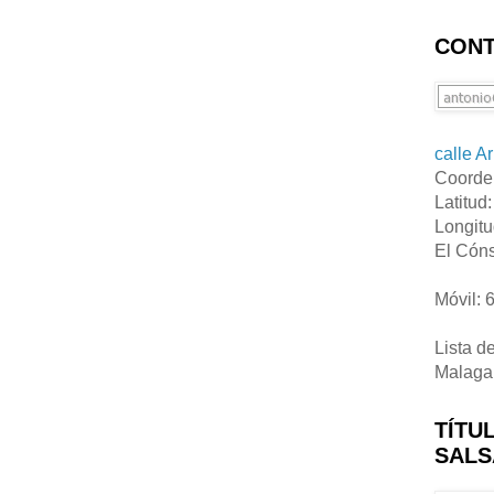
CONT
calle A
Coorde
Latitud
Longitu
El Cóns
Móvil: 
Lista d
Malaga
TÍTU
SALS