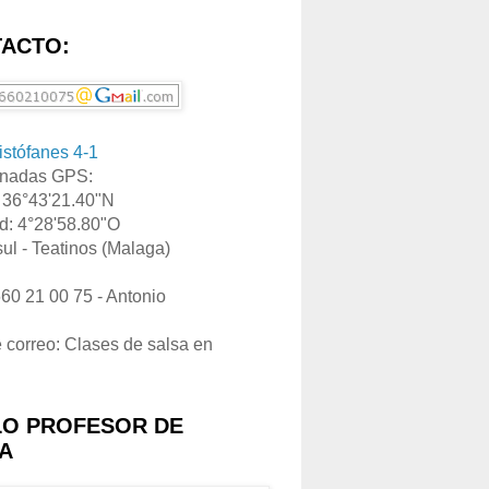
ACTO:
ristófanes 4-1
nadas GPS:
: 36°43'21.40"N
d: 4°28'58.80"O
ul - Teatinos (Malaga)
660 21 00 75 - Antonio
e correo: Clases de salsa en
LO PROFESOR DE
A