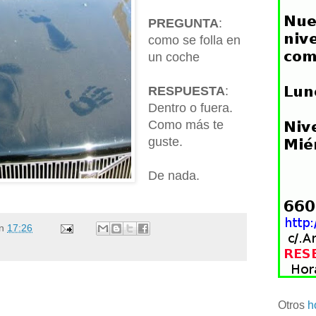
PREGUNTA
:
como se folla en
un coche
RESPUESTA
:
Dentro o fuera.
Como más te
guste.
De nada.
n
17:26
Otros
h