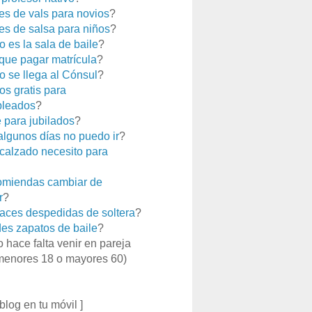
es de vals para novios
?
es de salsa para niños
?
 es la sala de baile
?
que pagar matrícula
?
 se llega al Cónsul
?
os gratis para
leados
?
e para jubilados
?
 algunos días no puedo ir
?
calzado necesito para
miendas cambiar de
r
?
aces despedidas de soltera
?
es zapatos de baile
?
o hace falta venir en pareja
menores 18 o mayores 60)
 blog en tu móvil ]