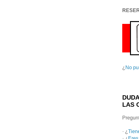
RESE
¿
No pu
DUDA
LAS 
Pregunt
· ¿
Tien
· ¿
Eres