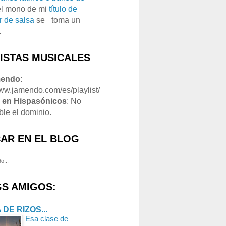
el mono de mi
título de
r de salsa
se
o
toma un
.
LISTAS MUSICALES
mendo
:
www.jamendo.com/es/playlist/
1
en Hispasónicos
: No
ble el dominio.
AR EN EL BLOG
o...
S AMIGOS:
 DE RIZOS...
Esa clase de