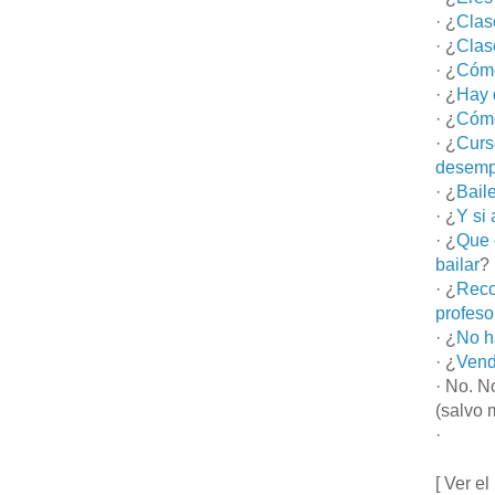
· ¿
Clas
· ¿
Clas
· ¿
Cómo
· ¿
Hay 
· ¿
Cómo
· ¿
Curs
desemp
· ¿
Bail
· ¿
Y si
· ¿
Que 
bailar
?
· ¿
Reco
profeso
· ¿
No h
· ¿
Vend
· No. N
(salvo 
·
[ Ver el