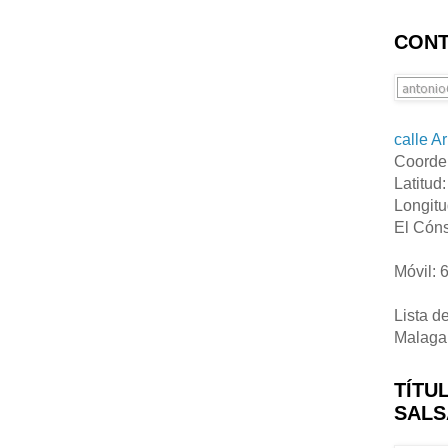
CONT
calle A
Coorde
Latitud
Longitu
El Cóns
Móvil: 
Lista d
Malaga
TÍTU
SALS