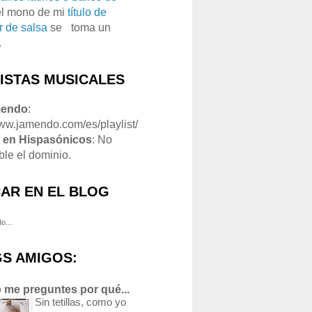
el mono de mi
título de
r de salsa
se
o
toma un
.
LISTAS MUSICALES
mendo
:
www.jamendo.com/es/playlist/
1
en Hispasónicos
: No
ble el dominio.
AR EN EL BLOG
o...
S AMIGOS:
 me preguntes por qué...
Sin tetillas, como yo