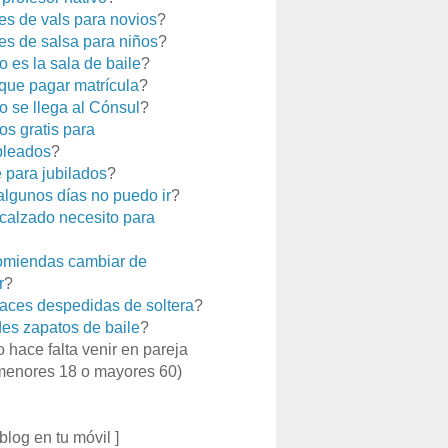
es de vals para novios
?
es de salsa para niños
?
 es la sala de baile
?
que pagar matrícula
?
 se llega al Cónsul
?
os gratis para
leados
?
e para jubilados
?
 algunos días no puedo ir
?
calzado necesito para
miendas cambiar de
r
?
aces despedidas de soltera
?
es zapatos de baile
?
o hace falta venir en pareja
menores 18 o mayores 60)
 blog en tu móvil ]