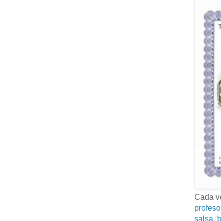
Cada ve
profeso
salsa, b