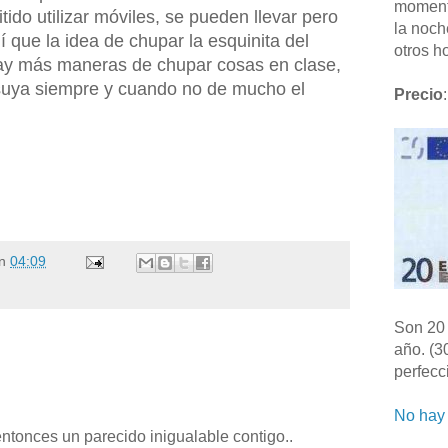
moment
tido utilizar móviles, se pueden llevar pero
la noch
hí que la idea de chupar la esquinita del
otros ho
ay más maneras de chupar cosas en clase,
suya siempre y cuando no de mucho el
Precio
:
n
04:09
Son 20 
año. (3
perfecc
No hay 
entonces un parecido inigualable contigo..