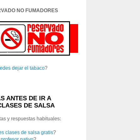
RVADO NO FUMADORES
edes dejar el tabaco
?
S ANTES DE IR A
CLASES DE SALSA
as y respuestas habituales:
es clases de salsa gratis
?
 profesor nativo
?