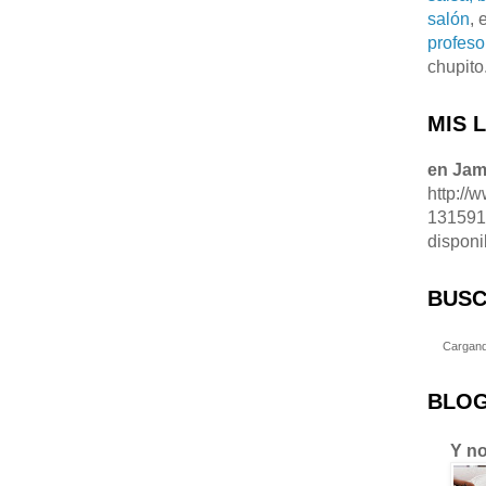
salón
, 
profeso
chupito
MIS 
en Ja
http://
13159
disponi
BUSC
Cargand
BLOG
Y no