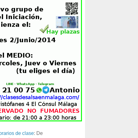
orarios de clase
: De