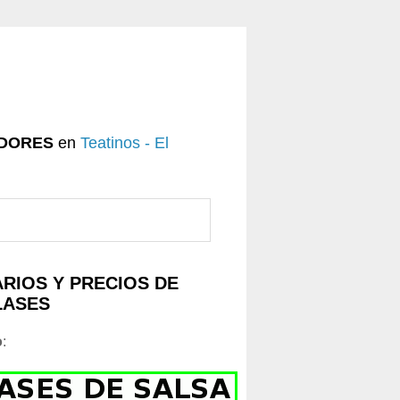
DORES
en
Teatinos - El
RIOS Y PRECIOS DE
LASES
o
: