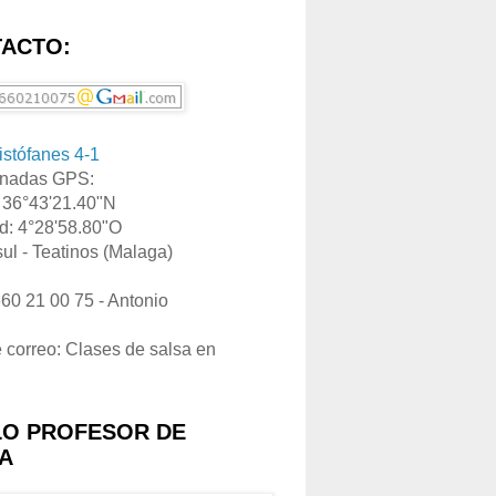
ACTO:
ristófanes 4-1
nadas GPS:
: 36°43'21.40"N
d: 4°28'58.80"O
ul - Teatinos (Malaga)
660 21 00 75 - Antonio
e correo: Clases de salsa en
LO PROFESOR DE
A