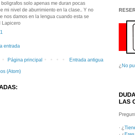
 boligrafos solo apenas me duran pocas
 mi nivel de aburrimiento en la clase.. Y no
RESE
ue nos damos en la lengua cuando esta se
l Lapicero
51
la entrada
Página principal
Entrada antigua
¿
No pu
ios (Atom)
ADAS:
DUDA
LAS 
Pregunt
· ¿
Tien
· ¿
Eres