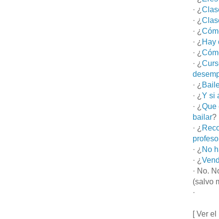
· ¿
Clas
· ¿
Clas
· ¿
Cómo
· ¿
Hay 
· ¿
Cómo
· ¿
Curs
desemp
· ¿
Bail
· ¿
Y si
· ¿
Que 
bailar
?
· ¿
Reco
profeso
· ¿
No h
· ¿
Vend
· No. N
(salvo 
·
[ Ver el