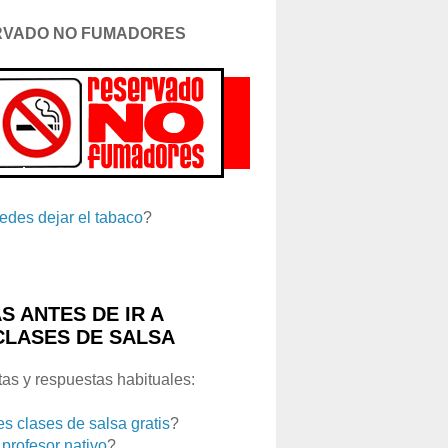
RVADO NO FUMADORES
edes dejar el tabaco
?
S ANTES DE IR A
CLASES DE SALSA
as y respuestas habituales:
es clases de salsa gratis
?
 profesor nativo
?