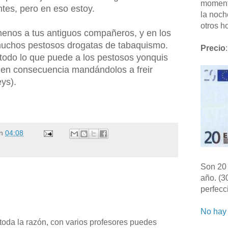
moment
tes, pero en eso estoy.
la noch
otros ho
enos a tus antiguos compañeros, y en los
muchos pestosos drogatas de tabaquismo.
Precio
:
 todo lo que puede a los pestosos yonquis
 en consecuencia mandándolos a freir
ys).
n
04:08
Son 20 
año. (3
perfecc
No hay 
toda la razón, con varios profesores puedes