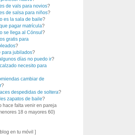
es de vals para novios
?
es de salsa para niños
?
 es la sala de baile
?
que pagar matrícula
?
 se llega al Cónsul
?
os gratis para
leados
?
e para jubilados
?
 algunos días no puedo ir
?
calzado necesito para
miendas cambiar de
r
?
aces despedidas de soltera
?
es zapatos de baile
?
o hace falta venir en pareja
menores 18 o mayores 60)
 blog en tu móvil ]