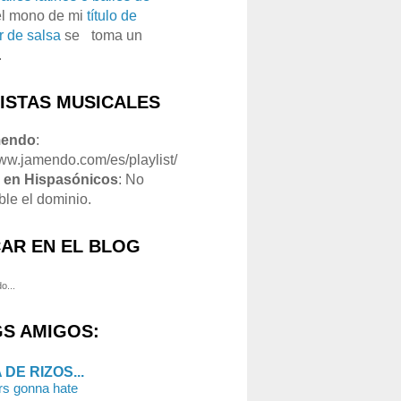
el mono de mi
título de
r de salsa
se
o
toma un
.
LISTAS MUSICALES
mendo
:
www.jamendo.com/es/playlist/
1
en Hispasónicos
: No
ble el dominio.
AR EN EL BLOG
o...
S AMIGOS:
 DE RIZOS...
rs gonna hate