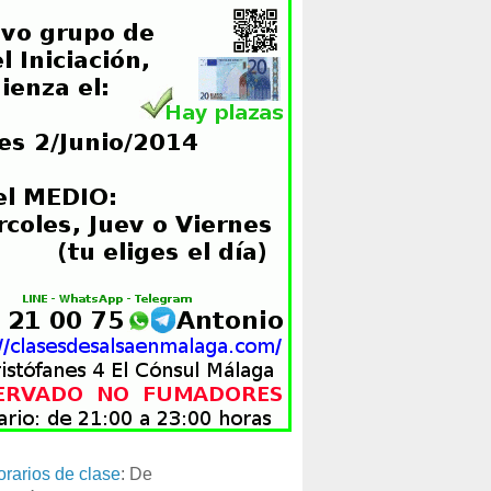
orarios de clase
: De