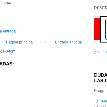
da uno.
RESE
la entrada
Página principal
Entrada antigua
ios (Atom)
¿
No pu
ADAS:
DUDA
LAS 
Pregunt
· ¿
Tien
· ¿
Eres