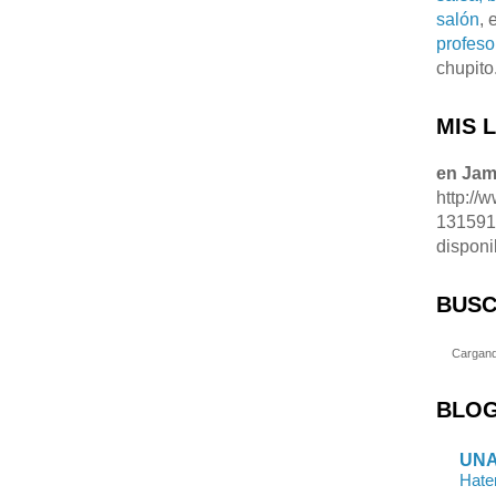
salón
, 
profeso
chupito
MIS 
en Ja
http://
13159
disponi
BUSC
Cargand
BLOG
UNA
Hate