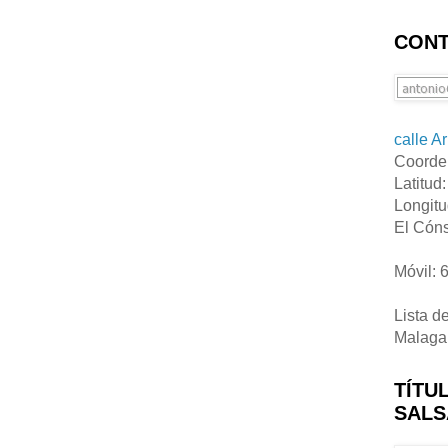
CONT
calle A
Coorde
Latitud
Longitu
El Cóns
Móvil: 
Lista d
Malaga
TÍTU
SALS