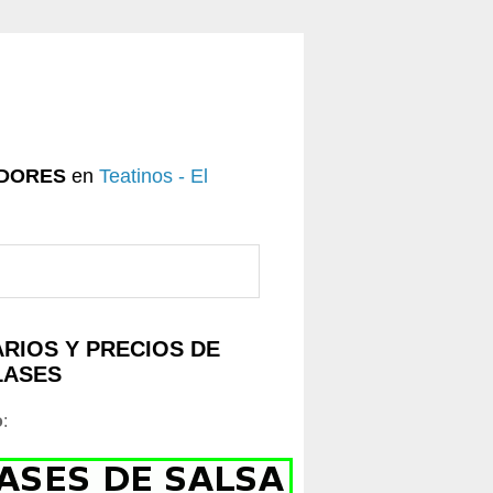
DORES
en
Teatinos - El
RIOS Y PRECIOS DE
LASES
o
: