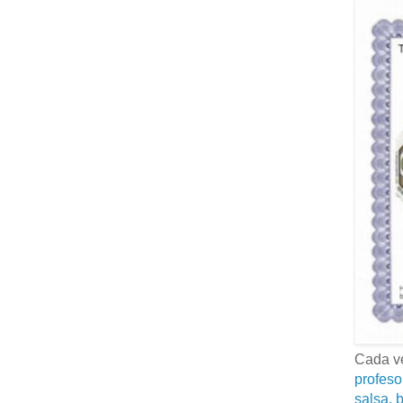
Cada ve
profeso
salsa, b