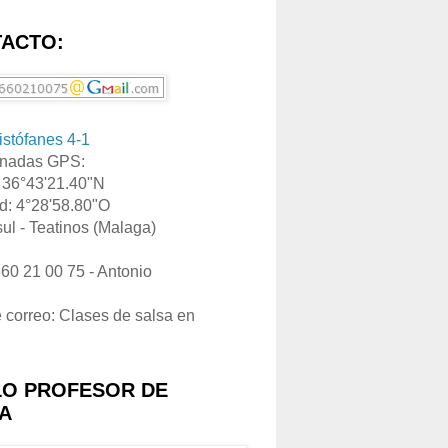
ACTO:
ristófanes 4-1
nadas GPS:
: 36°43'21.40"N
d: 4°28'58.80"O
ul - Teatinos (Malaga)
660 21 00 75 - Antonio
e correo: Clases de salsa en
LO PROFESOR DE
A