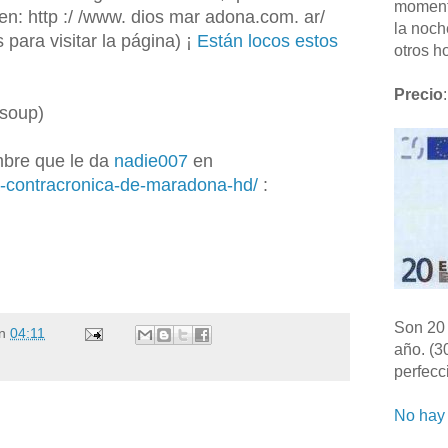
moment
n: http :/ /www. dios mar adona.com. ar/
la noch
 para visitar la página) ¡
Están locos estos
otros ho
Precio
:
 soup)
bre que le da
nadie007
en
a-contracronica-de-maradona-hd/
:
Son 20 
n
04:11
año. (3
perfecc
No hay 