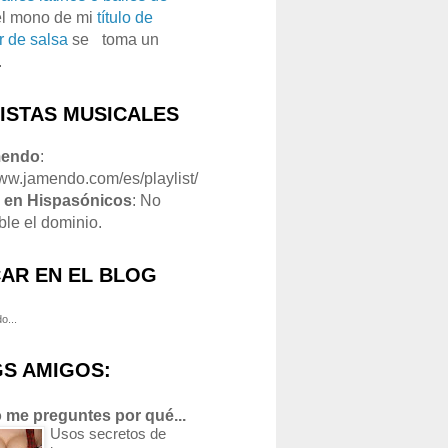
el mono de mi
título de
r de salsa
se
o
toma un
.
LISTAS MUSICALES
mendo
:
www.jamendo.com/es/playlist/
1
en Hispasónicos
: No
ble el dominio.
AR EN EL BLOG
o...
S AMIGOS:
 me preguntes por qué...
Usos secretos de