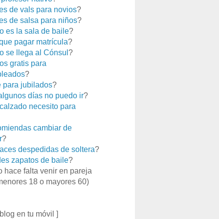
es de vals para novios
?
es de salsa para niños
?
 es la sala de baile
?
que pagar matrícula
?
 se llega al Cónsul
?
os gratis para
leados
?
e para jubilados
?
 algunos días no puedo ir
?
calzado necesito para
miendas cambiar de
r
?
aces despedidas de soltera
?
es zapatos de baile
?
o hace falta venir en pareja
menores 18 o mayores 60)
 blog en tu móvil ]