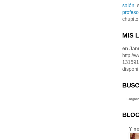
salón
, 
profeso
chupito
MIS 
en Ja
http://
13159
disponi
BUSC
Cargand
BLOG
Y no