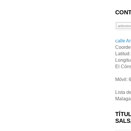
CONT
calle A
Coorde
Latitud
Longitu
El Cóns
Móvil: 
Lista d
Malaga
TÍTU
SALS