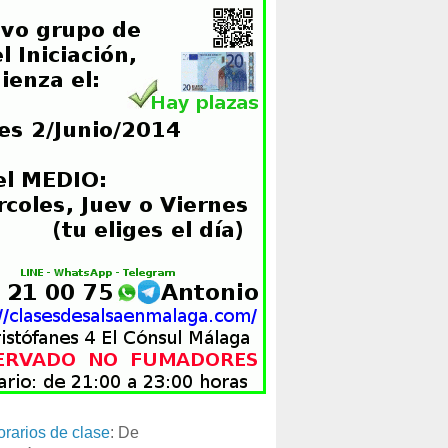
orarios de clase
: De