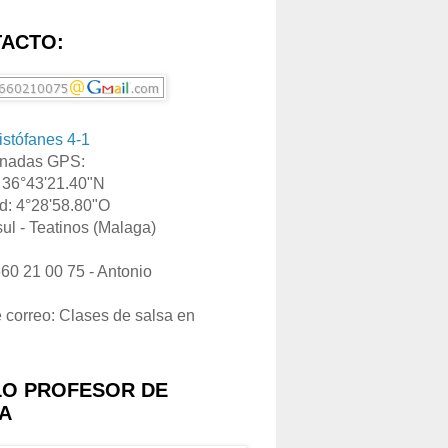
ACTO:
ristófanes 4-1
nadas GPS:
: 36°43'21.40"N
d: 4°28'58.80"O
ul - Teatinos (Malaga)
660 21 00 75 - Antonio
e correo: Clases de salsa en
LO PROFESOR DE
A