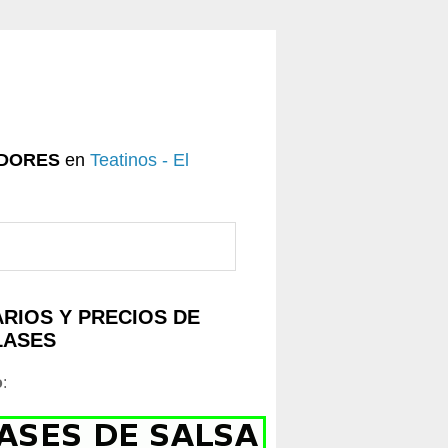
DORES
en
Teatinos - El
RIOS Y PRECIOS DE
LASES
o
: