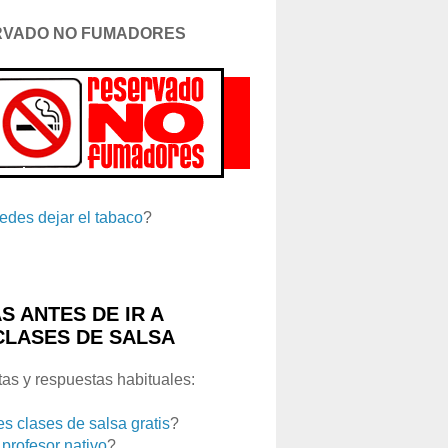
RVADO NO FUMADORES
edes dejar el tabaco
?
S ANTES DE IR A
CLASES DE SALSA
as y respuestas habituales:
es clases de salsa gratis
?
 profesor nativo
?