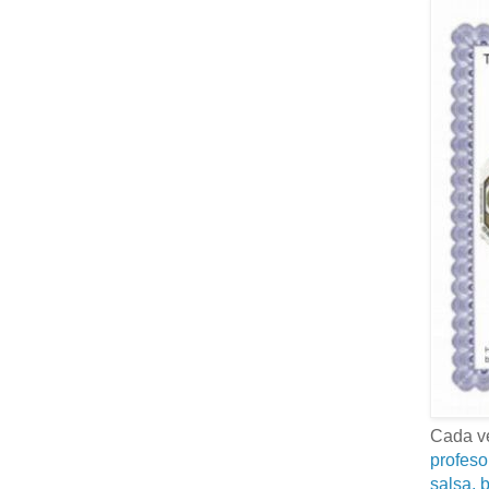
Cada ve
profeso
salsa, b