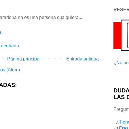
RESE
aradona no es una persona cualquiera...
9
la entrada
Página principal
Entrada antigua
¿
No pu
ios (Atom)
ADAS:
DUDA
LAS 
Pregunt
· ¿
Tien
· ¿
Eres