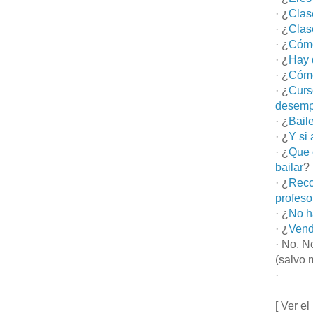
· ¿
Clas
· ¿
Clas
· ¿
Cómo
· ¿
Hay 
· ¿
Cómo
· ¿
Curs
desemp
· ¿
Bail
· ¿
Y si
· ¿
Que 
bailar
?
· ¿
Reco
profeso
· ¿
No h
· ¿
Vend
· No. N
(salvo 
·
[ Ver el