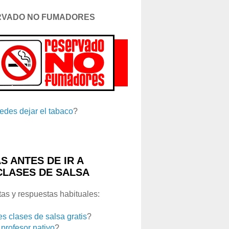
RVADO NO FUMADORES
edes dejar el tabaco
?
S ANTES DE IR A
CLASES DE SALSA
as y respuestas habituales:
es clases de salsa gratis
?
 profesor nativo
?