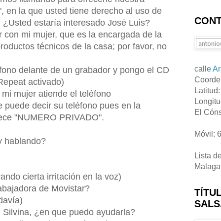
, en la que usted tiene derecho al uso de
CONT
. ¿Usted estaría interesado José Luis?
ar con mi mujer, que es la encargada de la
roductos técnicos de la casa; por favor, no
calle A
léfono delante de un grabador y pongo el CD
Coorde
Repeat activado)
Latitud
i mujer atiende el teléfono
Longitu
e puede decir su teléfono pues en la
El Cóns
parece "NUMERO PRIVADO".
Móvil: 
y hablando?
Lista d
Malaga
ando cierta irritación en la voz)
abajadora de Movistar?
TÍTU
davía)
SALS
n Silvina, ¿en que puedo ayudarla?