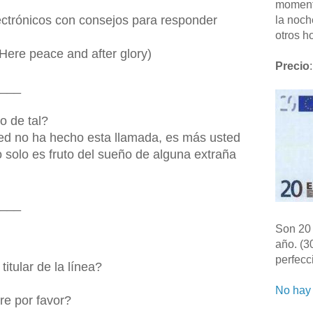
moment
ectrónicos con consejos para responder
la noch
otros ho
Here peace and after glory)
Precio
:
___
to de tal?
ted no ha hecho esta llamada, es más usted
to solo es fruto del sueño de alguna extraña
___
Son 20 
año. (3
perfecc
titular de la línea?
No hay 
re por favor?