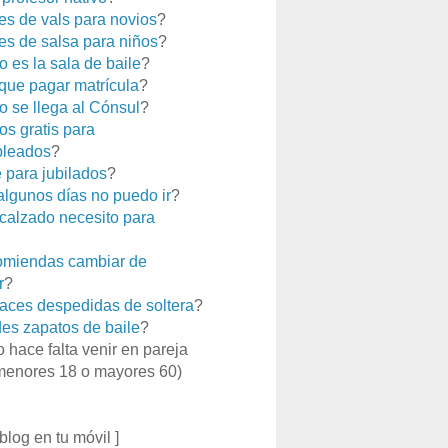
es de vals para novios
?
es de salsa para niños
?
 es la sala de baile
?
que pagar matrícula
?
 se llega al Cónsul
?
os gratis para
leados
?
e para jubilados
?
 algunos días no puedo ir
?
calzado necesito para
miendas cambiar de
r
?
aces despedidas de soltera
?
es zapatos de baile
?
o hace falta venir en pareja
menores 18 o mayores 60)
 blog en tu móvil ]