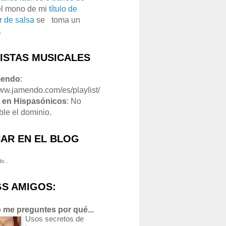
el mono de mi
título de
r de salsa
se
o
toma un
.
LISTAS MUSICALES
mendo
:
www.jamendo.com/es/playlist/
1
en Hispasónicos
: No
ble el dominio.
AR EN EL BLOG
o...
S AMIGOS:
 me preguntes por qué...
Usos secretos de