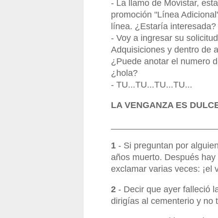
- La llamo de Movistar, est
promoción "Línea Adicional"
línea. ¿Estaría interesada?
- Voy a ingresar su solici
Adquisiciones y dentro de 
¿Puede anotar el numero de
¿hola?
- TU...TU...TU...TU...
LA VENGANZA ES DULC
______________________
1
- Si preguntan por alguien
años muerto. Después hay 
exclamar varias veces: ¡el 
2
- Decir que ayer falleció 
dirigías al cementerio y no