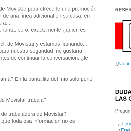
 de Movistar para ofrecerle una promoción
RESE
ón de una línea adicional en su casa, en
 a...
Señorita, pero, exactamente ¿quien es
el, de Movistar y estamos llamando...
 para nuestra seguridad me gustaría
tes de continuar la conversación, ¿le
¿
No pu
r
ama? En la pantallita del mío solo pone
DUDA
LAS 
e Movistar trabaja?
Pregunt
 de trabajadora de Movistar?
o que toda esa información no es
· ¿
Tien
· ¿
Eres