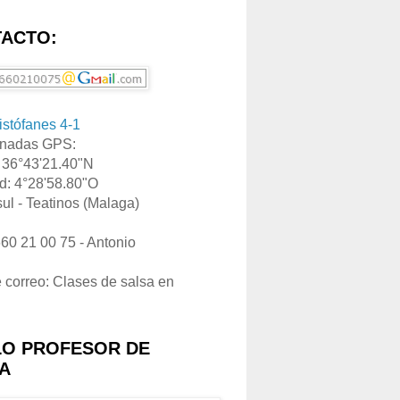
ACTO:
ristófanes 4-1
nadas GPS:
: 36°43'21.40"N
d: 4°28'58.80"O
ul - Teatinos (Malaga)
660 21 00 75 - Antonio
e correo: Clases de salsa en
LO PROFESOR DE
A