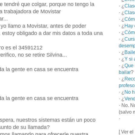
 tendré que colgar, porque no tengo la
· ¿
Clas
a trabajadora de Movistar
· ¿
Clas
r...
· ¿
Cómo
 yo llamo a Movistar, antes de poder
· ¿
Hay 
· ¿
Cómo
 estoy obligado a dar mis datos a toda una
· ¿
Curs
desemp
ro es el 34591212
· ¿
Bail
ifico, no se retire Silvina...
· ¿
Y si
· ¿
Que 
da la gente en casa se encuentra
bailar
?
· ¿
Reco
profeso
· ¿
No h
da la gente en casa se encuentra
· ¿
Vend
· No. N
(salvo 
·
a espera, nuestros sistemas están un poco
asunto de su llamada?
[ Ver el
amos llamando para ofrecerle nuestra