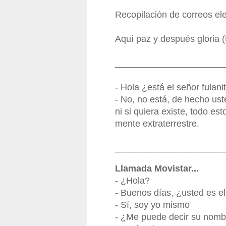
Recopilación de correos el
Aquí paz y después gloria (
______________________
- Hola ¿está el señor fulani
- No, no está, de hecho us
ni si quiera existe, todo es
mente extraterrestre.
______________________
Llamada Movistar...
- ¿Hola?
- Buenos días, ¿usted es el 
- Sí, soy yo mismo
- ¿Me puede decir su nomb