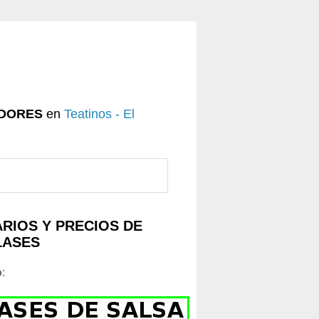
DORES
en
Teatinos - El
RIOS Y PRECIOS DE
LASES
o
: