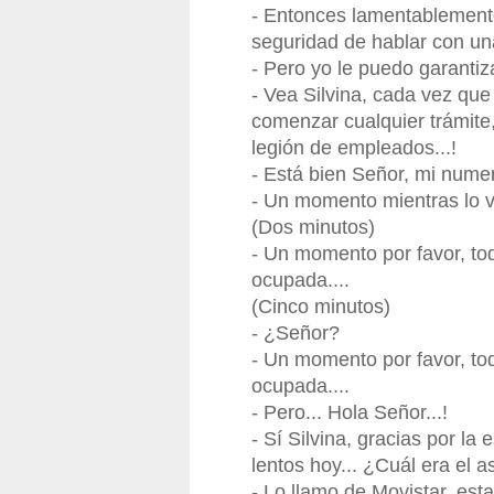
- Entonces lamentablemente
seguridad de hablar con un
- Pero yo le puedo garantiza
- Vea Silvina, cada vez que
comenzar cualquier trámite,
legión de empleados...!
- Está bien Señor, mi nume
- Un momento mientras lo ver
(Dos minutos)
- Un momento por favor, to
ocupada....
(Cinco minutos)
- ¿Señor?
- Un momento por favor, to
ocupada....
- Pero... Hola Señor...!
- Sí Silvina, gracias por l
lentos hoy... ¿Cuál era el 
- Lo llamo de Movistar, est