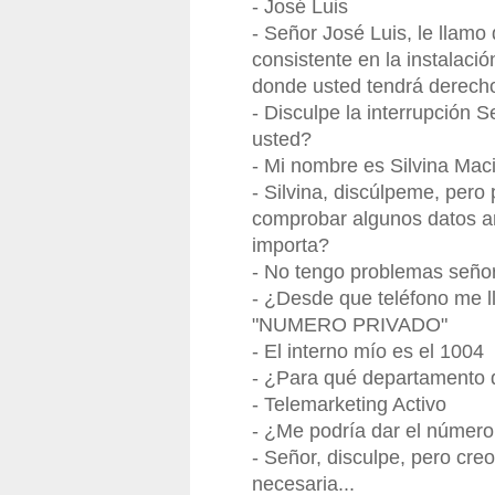
- José Luis
- Señor José Luis, le llamo
consistente en la instalaci
donde usted tendrá derecho
- Disculpe la interrupción 
usted?
- Mi nombre es Silvina Maci
- Silvina, discúlpeme, pero
comprobar algunos datos an
importa?
- No tengo problemas seño
- ¿Desde que teléfono me ll
"NUMERO PRIVADO"
- El interno mío es el 1004
- ¿Para qué departamento d
- Telemarketing Activo
- ¿Me podría dar el número
- Señor, disculpe, pero cre
necesaria...