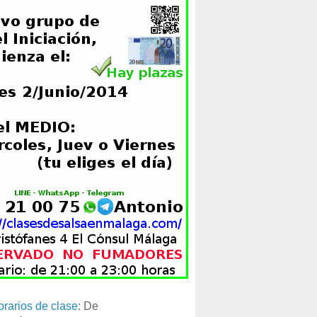
orarios de clase
: De