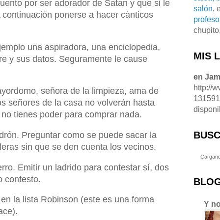
uento por ser adorador de Satán y que si le
salón
, 
 A continuación ponerse a hacer cánticos
profeso
chupito
ejemplo una aspiradora, una enciclopedia,
MIS 
re y sus datos. Seguramente le cause
en Ja
http://
ayordomo, señora de la limpieza, ama de
13159
os señores de la casa no volverán hasta
disponi
 no tienes poder para comprar nada.
BUSC
drón. Preguntar como se puede sacar la
leras sin que se den cuenta los vecinos.
Cargand
ro. Emitir un ladrido para contestar sí, dos
o contesto.
BLOG
 en la lista Robinson (este es una forma
Y no
ace).