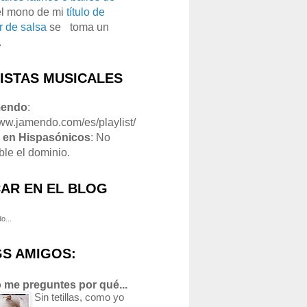
el mono de mi
título de
r de salsa
se
o
toma un
.
LISTAS MUSICALES
mendo
:
www.jamendo.com/es/playlist/
1
en Hispasónicos
: No
ble el dominio.
AR EN EL BLOG
o...
S AMIGOS:
 me preguntes por qué...
Sin tetillas, como yo