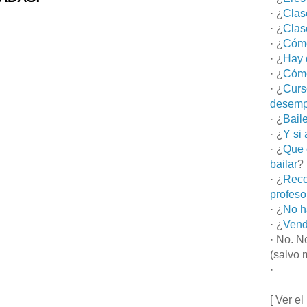
· ¿
Clas
· ¿
Clas
· ¿
Cómo
· ¿
Hay 
· ¿
Cómo
· ¿
Curs
desemp
· ¿
Bail
· ¿
Y si
· ¿
Que 
bailar
?
· ¿
Reco
profeso
· ¿
No h
· ¿
Vend
· No. N
(salvo 
·
[ Ver el