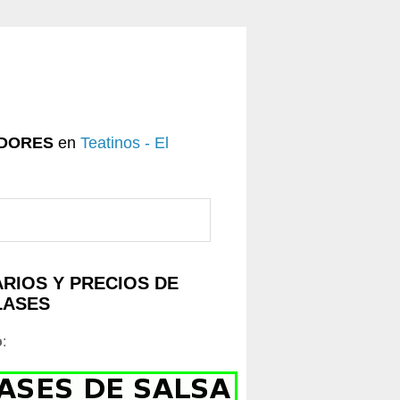
DORES
en
Teatinos - El
RIOS Y PRECIOS DE
LASES
o
: