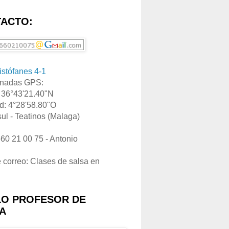
ACTO:
ristófanes 4-1
nadas GPS:
: 36°43'21.40"N
d: 4°28'58.80"O
ul - Teatinos (Malaga)
660 21 00 75 - Antonio
e correo: Clases de salsa en
LO PROFESOR DE
A