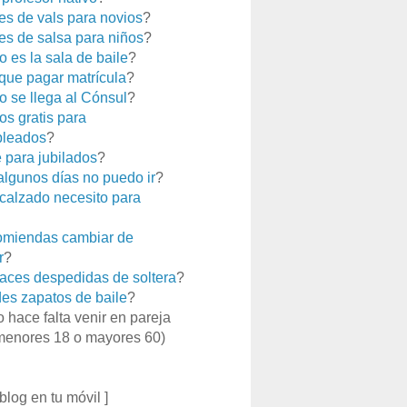
es de vals para novios
?
es de salsa para niños
?
 es la sala de baile
?
que pagar matrícula
?
 se llega al Cónsul
?
os gratis para
leados
?
e para jubilados
?
 algunos días no puedo ir
?
calzado necesito para
miendas cambiar de
r
?
aces despedidas de soltera
?
es zapatos de baile
?
o hace falta venir en pareja
menores 18 o mayores 60)
 blog en tu móvil ]