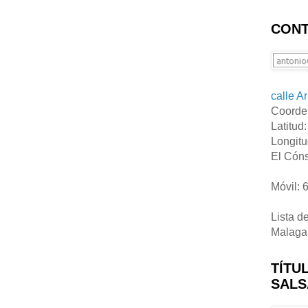
CONT
calle A
Coorde
Latitud
Longitu
El Cóns
Móvil: 
Lista d
Malaga
TÍTU
SALS