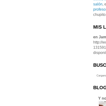
salón
, 
profeso
chupito
MIS 
en Ja
http://
13159
disponi
BUSC
Cargand
BLOG
Y no