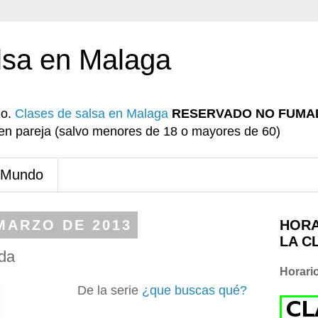
lsa en Malaga
io.
Clases de salsa en Malaga
RESERVADO NO FUMA
r en pareja (salvo menores de 18 o mayores de 60)
 Mundo
MARZO DE 2013
HORA
LA C
ada
Horari
De la serie
¿que buscas qué?