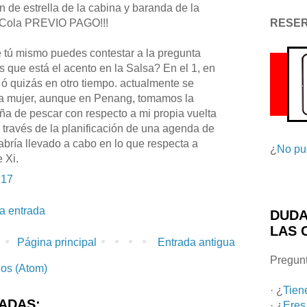
n de estrella de la cabina y baranda de la
RESE
a Cola PREVIO PAGO!!!
e tú mismo puedes contestar a la pregunta
 que está el acento en la Salsa? En el 1, en
l ó quizás en otro tiempo. actualmente se
la mujer, aunque en Penang, tomamos la
ña de pescar con respecto a mi propia vuelta
 través de la planificación de una agenda de
habría llevado a cabo en lo que respecta a
¿
No pu
 Xi.
:17
la entrada
DUDA
LAS 
Página principal
Entrada antigua
Pregunt
ios (Atom)
· ¿
Tien
ADAS:
· ¿
Eres