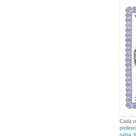
Cada ve
profeso
salsa, b