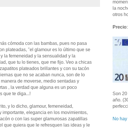
moment
la noch
otros ho
Precio
:
 más cómoda con las bambas, pues no pasa
son plateadas, "el glamour es lo último que se
 y la femeneidad y la sensualidad y la
ad, que tu lo tienes, que me fijo. Veo a chicas
apatitos plateados brillantes y con su tacón
piernas que no se acaban nunca, son de lo
 manera de moverse, medio sentadas y
rtas , la verdad que alguna es un poco
Son 20 
 que te diga...!
año. (3
perfecc
ito, y lo dicho, glamour, femeneidad,
y importante, elegancia en los movimientos,
No hay 
tacón o con las super glamurosas zapatillas
l que quiera que le refresquen las ideas y le