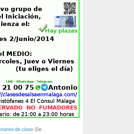
orarios de clase
: De