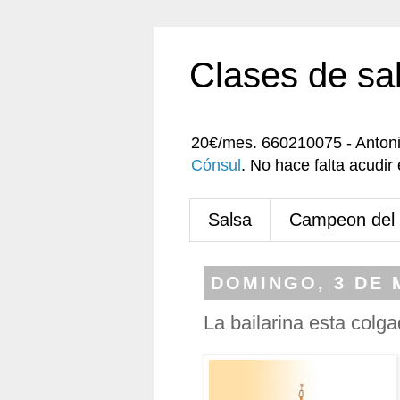
Clases de sa
20€/mes. 660210075 - Anton
Cónsul
. No hace falta acudi
Salsa
Campeon del
DOMINGO, 3 DE 
La bailarina esta colg