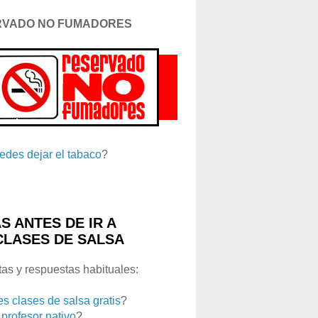
RVADO NO FUMADORES
edes dejar el tabaco
?
S ANTES DE IR A
CLASES DE SALSA
as y respuestas habituales:
es clases de salsa gratis
?
 profesor nativo
?