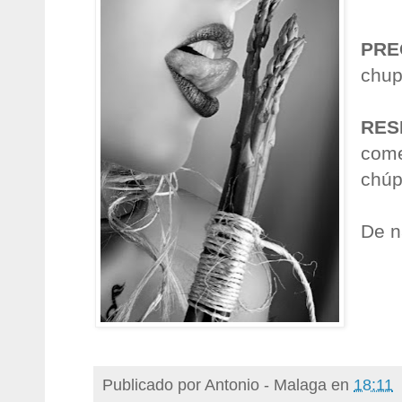
PRE
chup
RES
come
chúp
De n
Publicado por
Antonio - Malaga
en
18:11