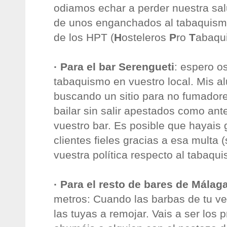
odiamos echar a perder nuestra salu
de unos enganchados al tabaquismo
de los HPT (
H
osteleros
P
ro
T
abaqu
· Para el bar Serengueti
: espero os
tabaquismo en vuestro local. Mis 
buscando un sitio para no fumado
bailar sin salir apestados como an
vuestro bar. Es posible que hayai
clientes fieles gracias a esa multa
vuestra política respecto al tabaqui
· Para el resto de bares de Málag
metros: Cuando las barbas de tu ve
las tuyas a remojar. Vais a ser los