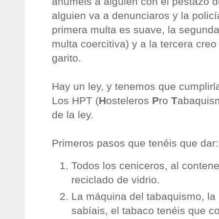
ahuméis a alguien con el pestazo d
alguien va a denunciaros y la policí
primera multa es suave, la segunda
multa coercitiva) y a la tercera creo
garito.
Hay un ley, y tenemos que cumplirl
Los HPT (
H
osteleros
P
ro
T
abaquism
de la ley.
Primeros pasos que tenéis que dar:
Todos los ceniceros, al conten
reciclado de vidrio.
La máquina del tabaquismo, la d
sabíais, el tabaco tenéis que c