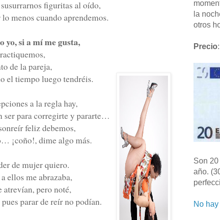
susurrarnos figuritas al oído,
moment
la noch
por lo menos cuando aprendemos.
otros ho
 yo, si a mí me gusta,
Precio
:
practiquemos,
to de la pareja,
do el tiempo luego tendréis.
pciones a la regla hay,
 ser para corregirte y pararte…
 sonreír feliz debemos,
ro… ¡coño!, dime algo más.
Son 20 
der de mujer quiero.
año. (3
a ellos me abrazaba,
perfecc
e atrevían, pero noté,
 pues parar de reír no podían.
No hay 