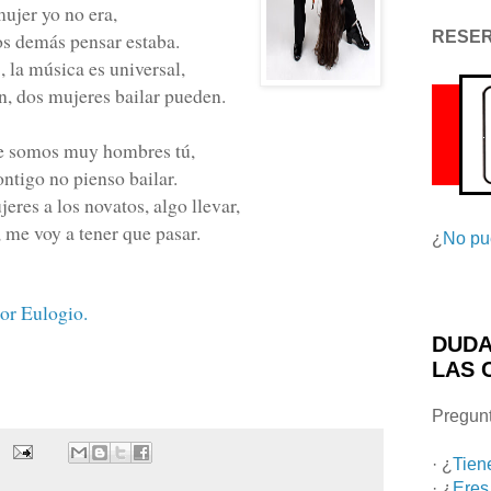
ujer yo no era,
os demás pensar estaba.
RESE
!, la música es universal,
án, dos mujeres bailar pueden.
e somos muy hombres tú,
ntigo no pienso bailar.
eres a los novatos, algo llevar,
, me voy a tener que pasar.
¿
No pu
or Eulogio.
DUDA
LAS 
Pregunt
· ¿
Tien
· ¿
Eres