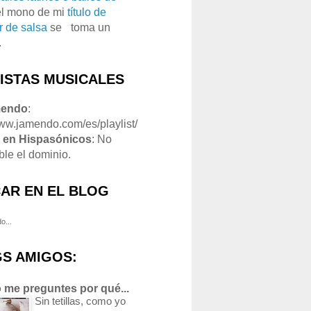
el mono de mi
título de
r de salsa
se
o
toma un
.
LISTAS MUSICALES
mendo
:
www.jamendo.com/es/playlist/
1
en Hispasónicos
: No
ble el dominio.
AR EN EL BLOG
o...
S AMIGOS:
 me preguntes por qué...
Sin tetillas, como yo