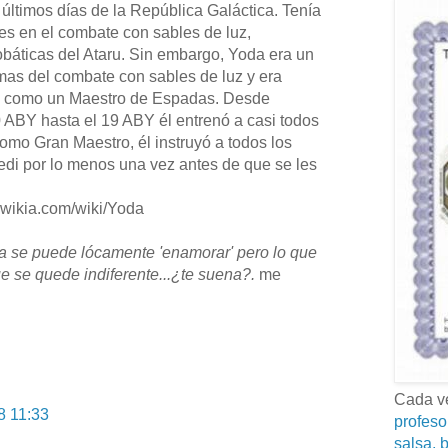
 últimos días de la República Galáctica. Tenía
es en el combate con sables de luz,
báticas del Ataru. Sin embargo, Yoda era un
mas del combate con sables de luz y era
 como un Maestro de Espadas. Desde
ABY hasta el 19 ABY él entrenó a casi todos
omo Gran Maestro, él instruyó a todos los
edi por lo menos una vez antes de que se les
s.wikia.com/wiki/Yoda
ra se puede lócamente 'enamorar' pero lo que
 se quede indiferente...¿te suena?.
me
Cada ve
8 11:33
profeso
salsa, b