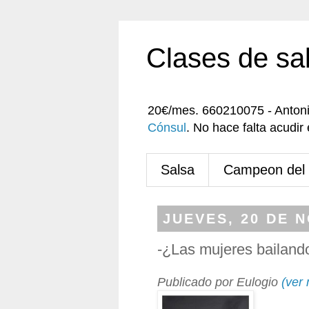
Clases de sa
20€/mes. 660210075 - Anton
Cónsul
. No hace falta acudi
Salsa
Campeon del
JUEVES, 20 DE 
-¿Las mujeres bailand
Publicado por Eulogio
(ver 