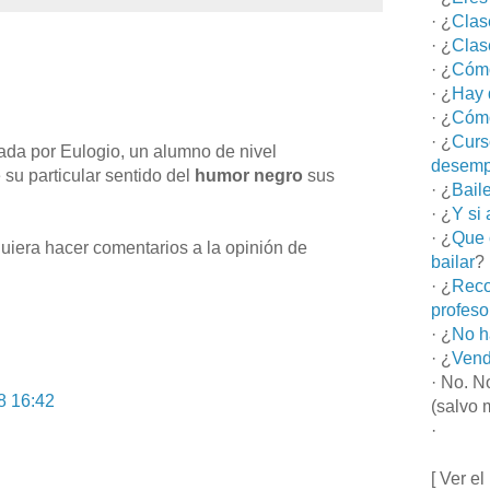
· ¿
Clas
· ¿
Clas
· ¿
Cómo
· ¿
Hay 
· ¿
Cómo
· ¿
Curs
ada por Eulogio, un alumno de nivel
desemp
e su particular sentido del
humor negro
sus
· ¿
Bail
· ¿
Y si
· ¿
Que 
uiera hacer comentarios a la opinión de
bailar
?
· ¿
Reco
profeso
· ¿
No h
· ¿
Vend
· No. N
8 16:42
(salvo 
·
[ Ver el