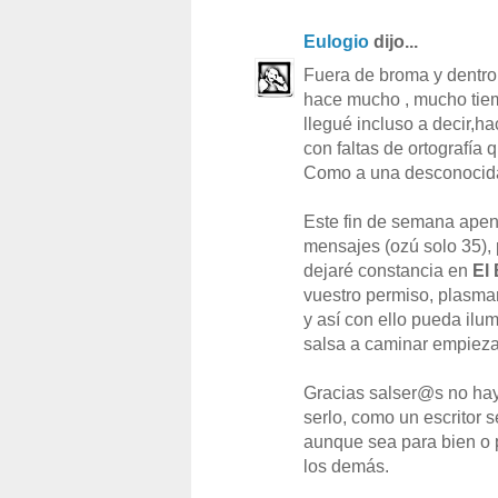
Eulogio
dijo...
Fuera de broma y dentro
hace mucho , mucho tiem
llegué incluso a decir,h
con faltas de ortografía 
Como a una desconocida 
Este fin de semana apen
mensajes (ozú solo 35),
dejaré constancia en
El
vuestro permiso, plasma
y así con ello pueda ilu
salsa a caminar empieza
Gracias salser@s no ha
serlo, como un escritor s
aunque sea para bien o p
los demás.