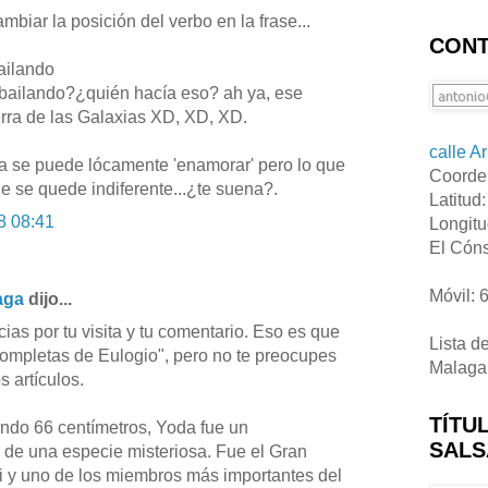
mbiar la posición del verbo en la frase...
CONT
ailando
 bailando?¿quién hacía eso? ah ya, ese
rra de las Galaxias XD, XD, XD.
calle A
ra se puede lócamente 'enamorar' pero lo que
Coorde
 se quede indiferente...¿te suena?.
Latitud
8 08:41
Longitu
El Cóns
Móvil: 
aga
dijo...
ias por tu visita y tu comentario. Eso es que
Lista d
completas de Eulogio", pero no te preocupes
Malaga
 artículos.
TÍTU
endo 66 centímetros, Yoda fue un
SALS
 de una especie misteriosa. Fue el Gran
i y uno de los miembros más importantes del