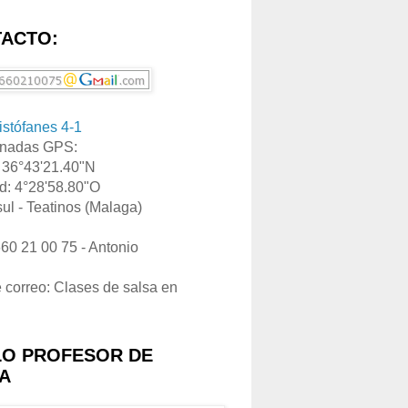
ACTO:
ristófanes 4-1
nadas GPS:
: 36°43'21.40"N
d: 4°28'58.80"O
ul - Teatinos (Malaga)
660 21 00 75 - Antonio
e correo: Clases de salsa en
LO PROFESOR DE
A