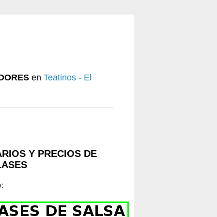
DORES
en
Teatinos - El
RIOS Y PRECIOS DE
LASES
o
: