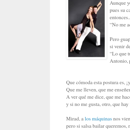
Aunque yo
pues su c
entonces.
“No me a
Pero guap
si venir 
“Lo que tú
Antonio, 
Que cómoda esta postura es, ¡y
Que me lleven, que me enseñen
A ver qué me dice, que me hace
y si no me gusta, otro, que ha
Mirad, a
los máquinas
nos vien
pero si salsa bailar queremos, 