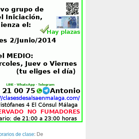
orarios de clase
: De