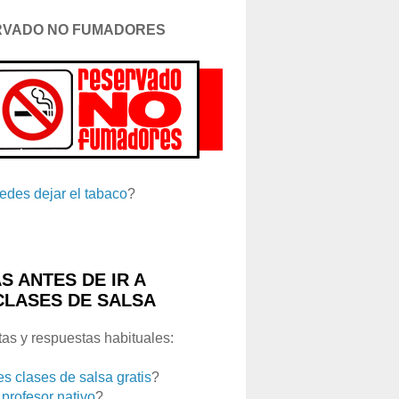
RVADO NO FUMADORES
edes dejar el tabaco
?
S ANTES DE IR A
CLASES DE SALSA
as y respuestas habituales:
es clases de salsa gratis
?
 profesor nativo
?