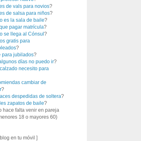
es de vals para novios
?
es de salsa para niños
?
 es la sala de baile
?
que pagar matrícula
?
 se llega al Cónsul
?
os gratis para
leados
?
e para jubilados
?
 algunos días no puedo ir
?
calzado necesito para
miendas cambiar de
r
?
aces despedidas de soltera
?
es zapatos de baile
?
o hace falta venir en pareja
menores 18 o mayores 60)
 blog en tu móvil ]