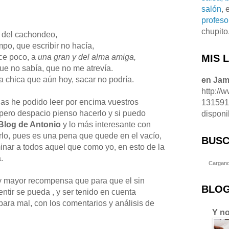
salón
, 
profeso
chupito
 del cachondeo,
po, que escribir no hacía,
ace poco, a
una gran y del alma amiga,
MIS 
que no sabía, que no me atrevía.
chica que aún hoy, sacar no podría.
en Ja
http://
as he podido leer por encima vuestros
13159
 pero despacio pienso hacerlo y si puedo
disponi
 Blog de Antonio
y lo más interesante con
rlo, pues es una pena que quede en el vacío,
BUSC
minar a todos aquel que como yo, en esto de la
.
Cargand
y mayor recompensa que para que el sin
BLOG
entir se pueda , y ser tenido en cuenta
ara mal, con los comentarios y análisis de
Y no