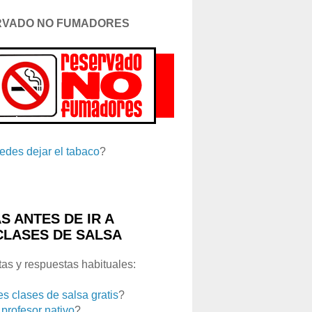
RVADO NO FUMADORES
edes dejar el tabaco
?
S ANTES DE IR A
CLASES DE SALSA
as y respuestas habituales:
es clases de salsa gratis
?
 profesor nativo
?