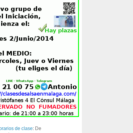
orarios de clase
: De