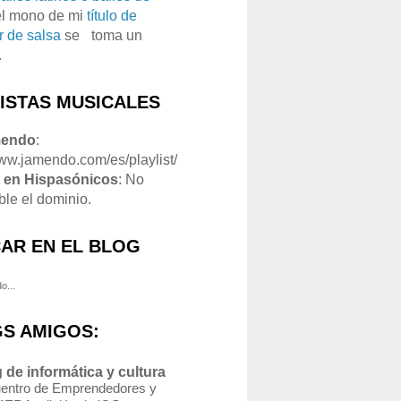
el mono de mi
título de
r de salsa
se
o
toma un
.
LISTAS MUSICALES
mendo
:
www.jamendo.com/es/playlist/
1
en Hispasónicos
: No
ble el dominio.
AR EN EL BLOG
o...
S AMIGOS:
 de informática y cultura
entro de Emprendedores y