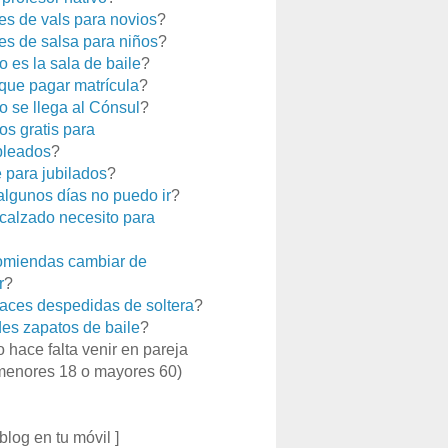
es de vals para novios
?
es de salsa para niños
?
 es la sala de baile
?
que pagar matrícula
?
 se llega al Cónsul
?
os gratis para
leados
?
e para jubilados
?
 algunos días no puedo ir
?
calzado necesito para
miendas cambiar de
r
?
aces despedidas de soltera
?
es zapatos de baile
?
o hace falta venir en pareja
menores 18 o mayores 60)
 blog en tu móvil ]