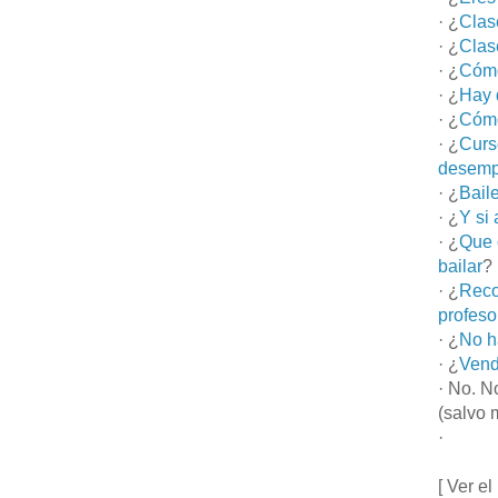
· ¿
Clas
· ¿
Clas
· ¿
Cómo
· ¿
Hay 
· ¿
Cómo
· ¿
Curs
desemp
· ¿
Bail
· ¿
Y si
· ¿
Que 
bailar
?
· ¿
Reco
profeso
· ¿
No h
· ¿
Vend
· No. N
(salvo 
·
[ Ver el