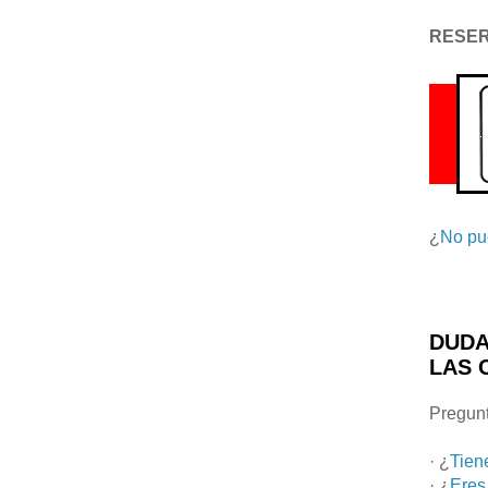
RESE
¿
No pu
DUDA
LAS 
Pregunt
· ¿
Tien
· ¿
Eres