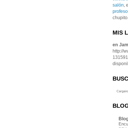
salón
, 
profeso
chupito
MIS 
en Ja
http://
13159
disponi
BUSC
Cargand
BLOG
Blog
Encu