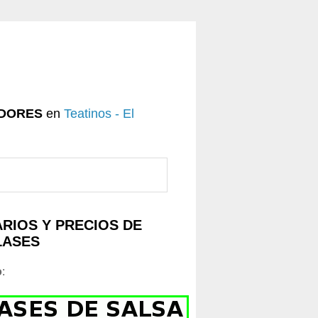
DORES
en
Teatinos - El
RIOS Y PRECIOS DE
LASES
o
: