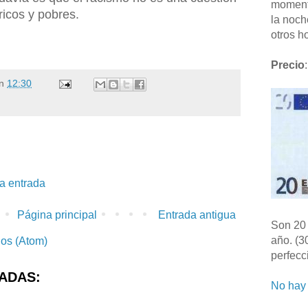
moment
 ricos y pobres.
la noch
otros ho
!
Precio
:
n
12:30
la entrada
Página principal
Entrada antigua
Son 20 
año. (3
ios (Atom)
perfecc
ADAS:
No hay 