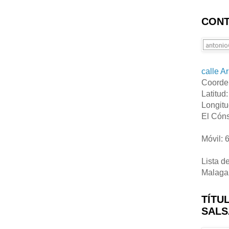
CONT
calle A
Coorde
Latitud
Longitu
El Cóns
Móvil: 
Lista d
Malaga
TÍTU
SALS