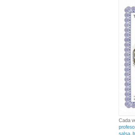
Cada ve
profeso
salsa, b