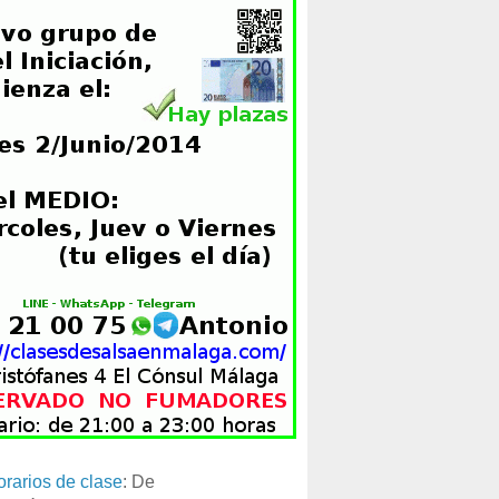
orarios de clase
: De