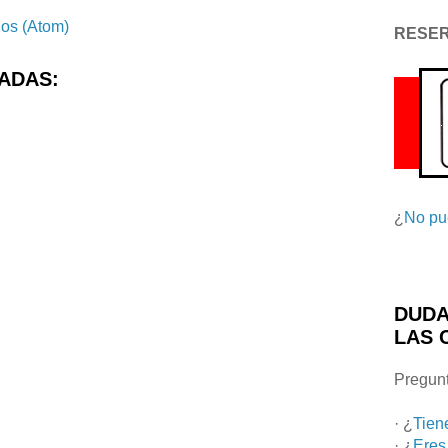
ios (Atom)
RESE
ADAS:
¿
No pu
DUDA
LAS 
Pregunt
· ¿
Tien
· ¿
Eres