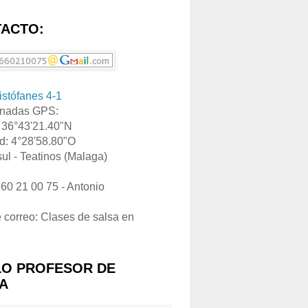
ACTO:
ristófanes 4-1
nadas GPS:
: 36°43'21.40"N
d: 4°28'58.80"O
ul - Teatinos (Malaga)
660 21 00 75 - Antonio
e correo: Clases de salsa en
LO PROFESOR DE
A