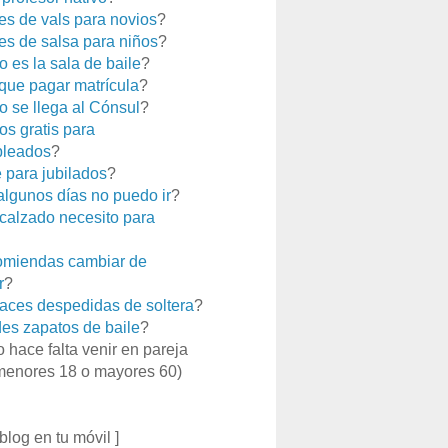
es de vals para novios
?
es de salsa para niños
?
 es la sala de baile
?
que pagar matrícula
?
 se llega al Cónsul
?
os gratis para
leados
?
e para jubilados
?
 algunos días no puedo ir
?
calzado necesito para
miendas cambiar de
r
?
aces despedidas de soltera
?
es zapatos de baile
?
o hace falta venir en pareja
menores 18 o mayores 60)
 blog en tu móvil ]