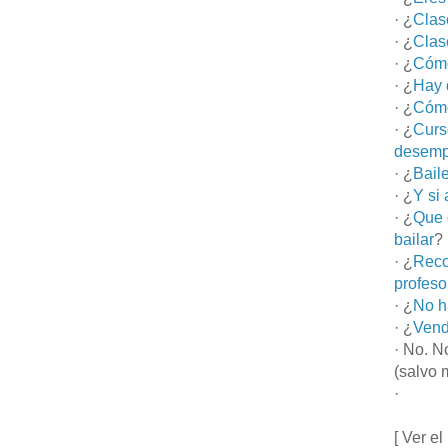
· ¿
Clas
· ¿
Clas
· ¿
Cómo
· ¿
Hay 
· ¿
Cómo
· ¿
Curs
desemp
· ¿
Bail
· ¿
Y si
· ¿
Que 
bailar
?
· ¿
Reco
profeso
· ¿
No h
· ¿
Vend
· No. N
(salvo 
·
[ Ver el