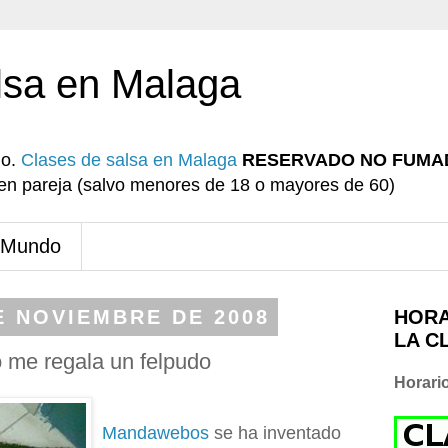
lsa en Malaga
io.
Clases de salsa en Malaga
RESERVADO NO FUMA
r en pareja (salvo menores de 18 o mayores de 60)
 Mundo
E NOVIEMBRE DE 2008
HORA
LA C
me regala un felpudo
Horari
Mandawebos
se ha inventado