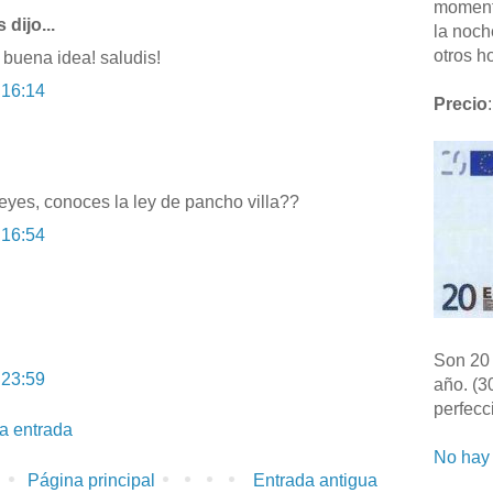
moment
dijo...
la noch
otros ho
 buena idea! saludis!
 16:14
Precio
:
eyes, conoces la ley de pancho villa??
 16:54
Son 20 
 23:59
año. (3
perfecc
la entrada
No hay 
Página principal
Entrada antigua