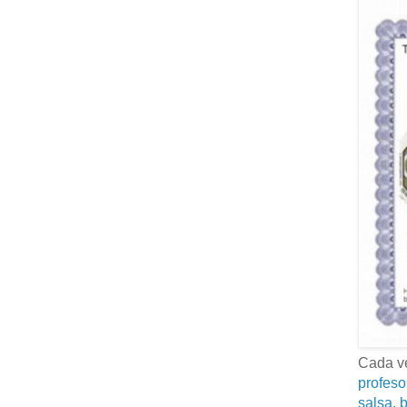
Cada ve
profeso
salsa, b