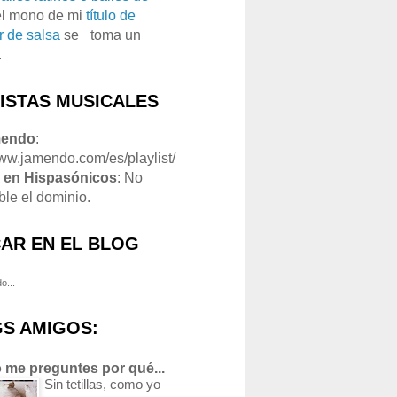
el mono de mi
título de
r de salsa
se
o
toma un
.
LISTAS MUSICALES
mendo
:
www.jamendo.com/es/playlist/
1
en Hispasónicos
: No
ble el dominio.
AR EN EL BLOG
o...
S AMIGOS:
 me preguntes por qué...
Sin tetillas, como yo