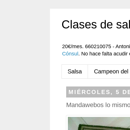
Clases de sa
20€/mes. 660210075 - Anton
Cónsul
. No hace falta acudi
Salsa
Campeon del
MIÉRCOLES, 5 D
Mandawebos lo mismo 