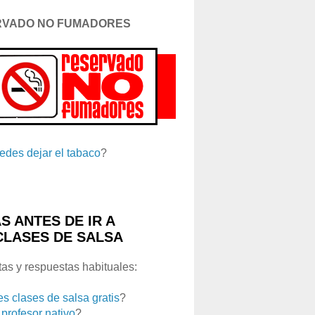
RVADO NO FUMADORES
edes dejar el tabaco
?
S ANTES DE IR A
CLASES DE SALSA
as y respuestas habituales:
es clases de salsa gratis
?
 profesor nativo
?