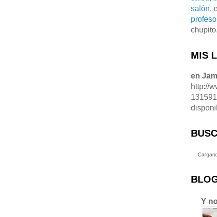
salón
, 
profeso
chupito
MIS 
en Ja
http://
13159
disponi
BUSC
Cargand
BLOG
Y no