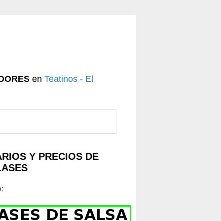
DORES
en
Teatinos - El
RIOS Y PRECIOS DE
LASES
o
: