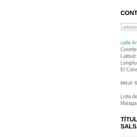
CONT
calle A
Coorde
Latitud
Longitu
El Cóns
Móvil: 
Lista d
Malaga
TÍTU
SALS