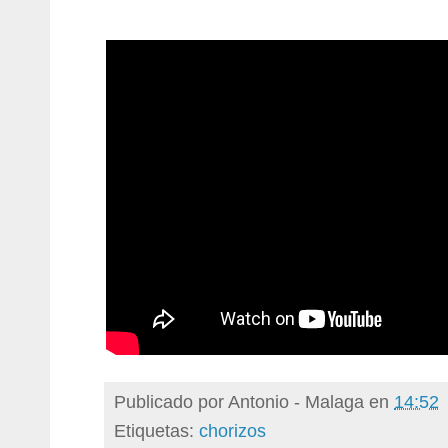
Publicado por
Antonio - Malaga
en
14:52
Etiquetas:
chorizos