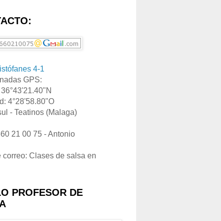
ACTO:
ristófanes 4-1
nadas GPS:
: 36°43'21.40"N
d: 4°28'58.80"O
ul - Teatinos (Malaga)
660 21 00 75 - Antonio
e correo: Clases de salsa en
LO PROFESOR DE
A