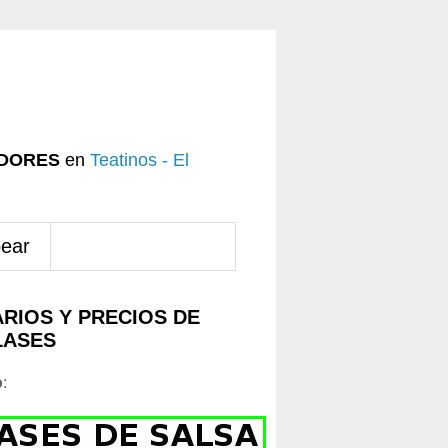
DORES
en
Teatinos - El
pear
RIOS Y PRECIOS DE
LASES
o
: