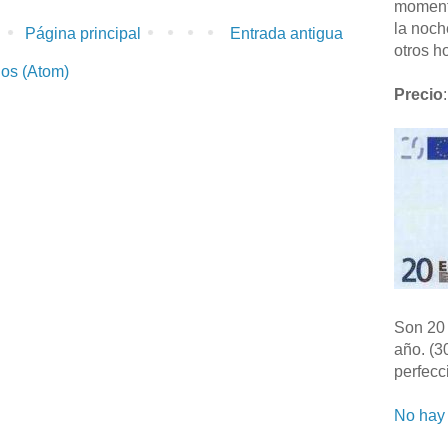
moment
la noch
Página principal
Entrada antigua
otros ho
ios (Atom)
Precio
:
Son 20 
año. (3
perfecc
No hay 