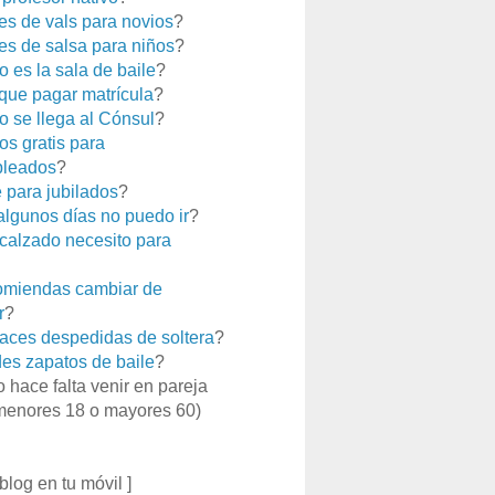
es de vals para novios
?
es de salsa para niños
?
 es la sala de baile
?
que pagar matrícula
?
 se llega al Cónsul
?
os gratis para
leados
?
e para jubilados
?
 algunos días no puedo ir
?
calzado necesito para
miendas cambiar de
r
?
aces despedidas de soltera
?
es zapatos de baile
?
o hace falta venir en pareja
menores 18 o mayores 60)
 blog en tu móvil ]