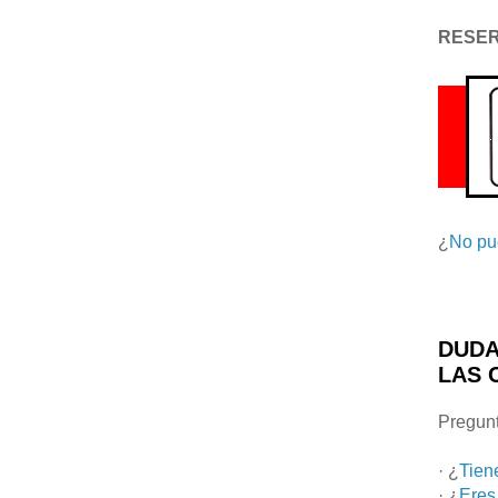
RESE
¿
No pu
DUDA
LAS 
Pregunt
· ¿
Tien
· ¿
Eres