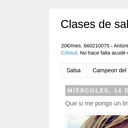
Clases de sa
20€/mes. 660210075 - Anton
Cónsul
. No hace falta acudi
Salsa
Campeon del
MIÉRCOLES, 14 
Que si me pongo un li