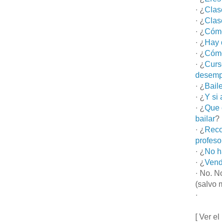
· ¿
Clas
· ¿
Clas
· ¿
Cómo
· ¿
Hay 
· ¿
Cómo
· ¿
Curs
desemp
· ¿
Bail
· ¿
Y si
· ¿
Que 
bailar
?
· ¿
Reco
profeso
· ¿
No h
· ¿
Vend
· No. N
(salvo 
·
[ Ver el