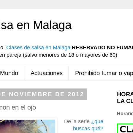
lsa en Malaga
io.
Clases de salsa en Malaga
RESERVADO NO FUMA
r en pareja (salvo menores de 18 o mayores de 60)
 Mundo
Actuaciones
Prohibido fumar o va
DE NOVIEMBRE DE 2012
HORA
LA C
mon en el ojo
Horari
De la serie
¿que
buscas qué?