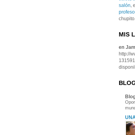
salón
, 
profeso
chupito
MIS 
en Ja
http://
13159
disponi
BLOG
Blog
Opor
mund
UNA