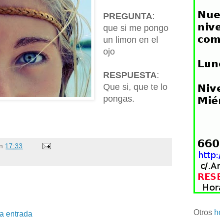
PREGUNTA
:
que si me pongo
un limon en el
ojo
RESPUESTA
:
Que si, que te lo
pongas.
n
17:33
Otros
h
la entrada