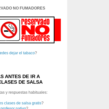
RVADO NO FUMADORES
edes dejar el tabaco
?
S ANTES DE IR A
CLASES DE SALSA
as y respuestas habituales:
es clases de salsa gratis
?
 profesor nativo
?