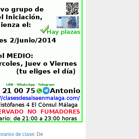
orarios de clase
: De