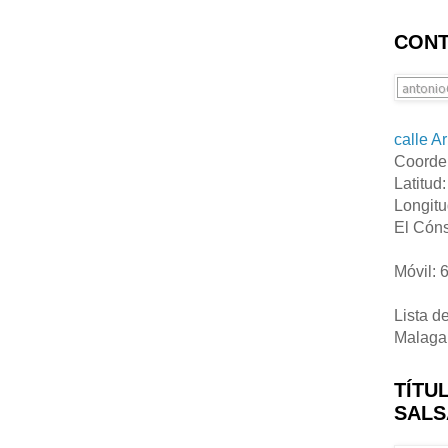
CONT
calle A
Coorde
Latitud
Longitu
El Cóns
Móvil: 
Lista d
Malaga
TÍTU
SALS