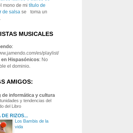
el mono de mi
título de
r de salsa
se
o
toma un
.
LISTAS MUSICALES
mendo
:
www.jamendo.com/es/playlist/
1
en Hispasónicos
: No
ble el dominio.
S AMIGOS:
 de informática y cultura
tunidades y tendencias del
o del Libro
 DE RIZOS...
Los Bambis de la
vida