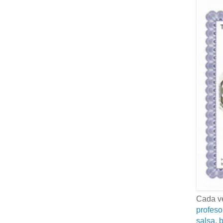
Cada ve
profeso
salsa, b