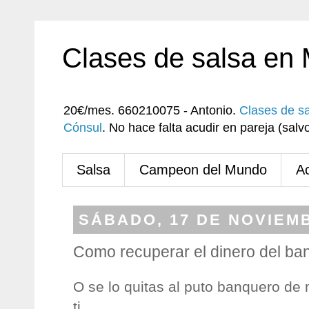
Clases de salsa en
20€/mes. 660210075 - Antonio.
Clases de s
Cónsul
. No hace falta acudir en pareja (sa
Salsa
Campeon del Mundo
A
SÁBADO, 17 DE NOVIEMB
Como recuperar el dinero del ba
O se lo quitas al puto banquero de m
ti.