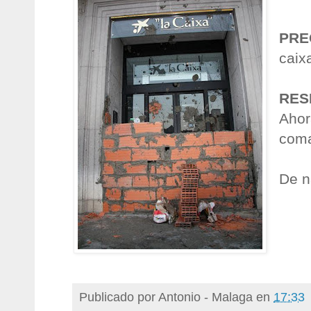
PRE
caixa
RES
Ahor
com
De n
Publicado por
Antonio - Malaga
en
17:33