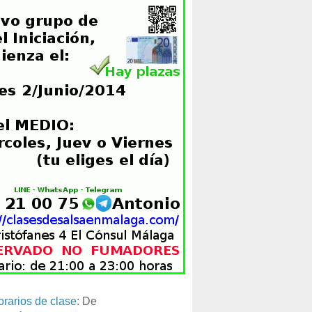
orarios de clase
: De