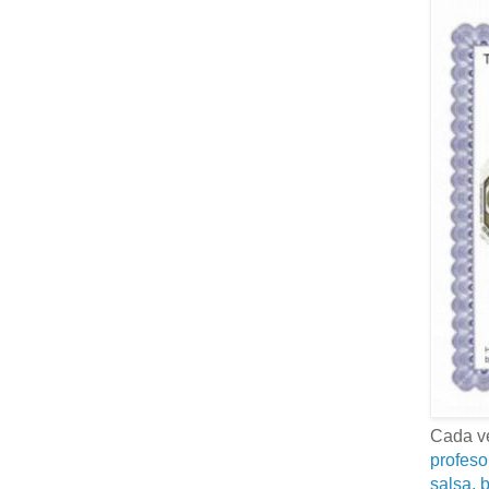
Cada ve
profeso
salsa, b