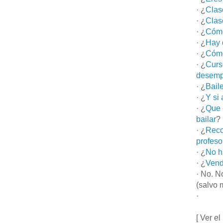
· ¿
Clas
· ¿
Clas
· ¿
Cómo
· ¿
Hay 
· ¿
Cómo
· ¿
Curs
desemp
· ¿
Bail
· ¿
Y si
· ¿
Que 
bailar
?
· ¿
Reco
profeso
· ¿
No h
· ¿
Vend
· No. N
(salvo 
·
[ Ver el