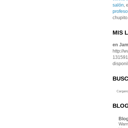
salón
, 
profeso
chupito
MIS 
en Ja
http://
13159
disponi
BUSC
Cargand
BLOG
Blog
Warn