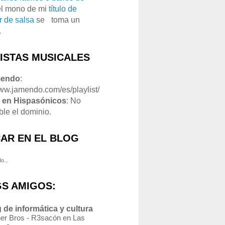
el mono de mi
título de
r de salsa
se
o
toma un
.
LISTAS MUSICALES
mendo
:
www.jamendo.com/es/playlist/
1
en Hispasónicos
: No
ble el dominio.
AR EN EL BLOG
o...
S AMIGOS:
 de informática y cultura
er Bros - R3sacón en Las