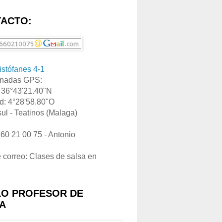
ACTO:
ristófanes 4-1
nadas GPS:
: 36°43'21.40"N
d: 4°28'58.80"O
ul - Teatinos (Malaga)
660 21 00 75 - Antonio
e correo: Clases de salsa en
LO PROFESOR DE
A