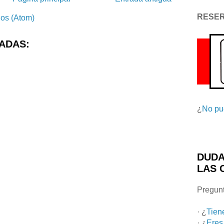
RESE
ios (Atom)
ADAS:
¿
No pu
DUDA
LAS 
Pregunt
· ¿
Tien
· ¿
Eres