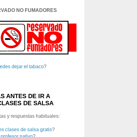
RVADO NO FUMADORES
edes dejar el tabaco
?
S ANTES DE IR A
CLASES DE SALSA
as y respuestas habituales:
es clases de salsa gratis
?
 profesor nativo
?