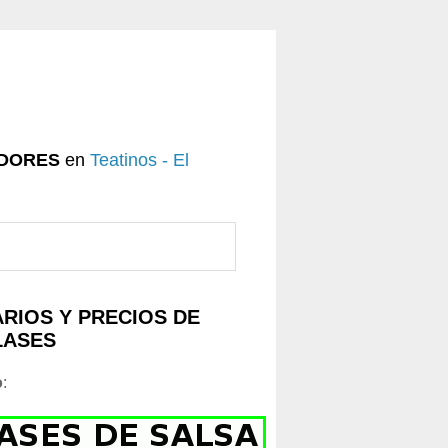
DORES
en
Teatinos - El
RIOS Y PRECIOS DE
LASES
o
: