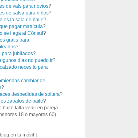
es de vals para novios
?
es de salsa para niños
?
 es la sala de baile
?
que pagar matrícula
?
 se llega al Cónsul
?
os gratis para
leados
?
e para jubilados
?
 algunos días no puedo ir
?
calzado necesito para
miendas cambiar de
r
?
aces despedidas de soltera
?
es zapatos de baile
?
o hace falta venir en pareja
menores 18 o mayores 60)
 blog en tu móvil ]