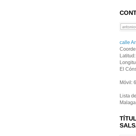
CONT
calle A
Coorde
Latitud
Longitu
El Cóns
Móvil: 
Lista d
Malaga
TÍTU
SALS