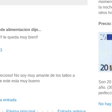
moment
la noch
otros ho
Precio
:
de alimentacion dijo...
!!! te queda muy bien!!
23
recioso! No soy muy amante de los tattos a
ue este esta muy bueno
Son 20 
año. (3
perfecc
la entrada
No hay 
Página principal
Entrada antigua