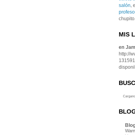
salón
, 
profeso
chupito
MIS 
en Ja
http://
13159
disponi
BUSC
Cargand
BLOG
Blog
Warn