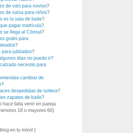
es de vals para novios
?
es de salsa para niños
?
 es la sala de baile
?
que pagar matrícula
?
 se llega al Cónsul
?
os gratis para
leados
?
e para jubilados
?
 algunos días no puedo ir
?
calzado necesito para
miendas cambiar de
r
?
aces despedidas de soltera
?
es zapatos de baile
?
o hace falta venir en pareja
menores 18 o mayores 60)
 blog en tu móvil ]