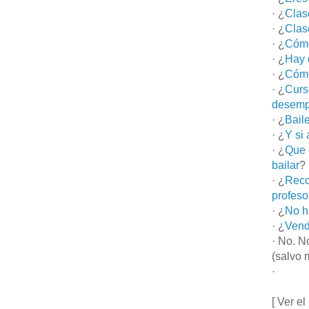
· ¿
Clas
· ¿
Clas
· ¿
Cómo
· ¿
Hay 
· ¿
Cómo
· ¿
Curs
desemp
· ¿
Bail
· ¿
Y si
· ¿
Que 
bailar
?
· ¿
Reco
profeso
· ¿
No h
· ¿
Vend
· No. N
(salvo 
·
[ Ver el