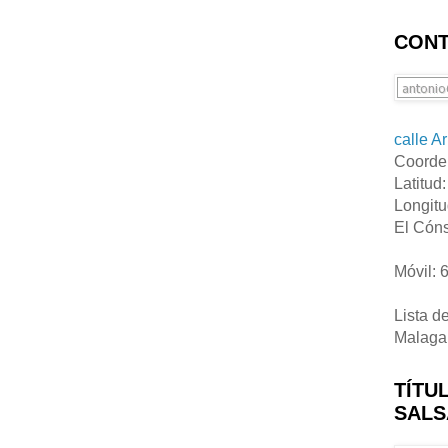
CONT
calle A
Coorde
Latitud
Longitu
El Cóns
Móvil: 
Lista d
Malaga
TÍTU
SALS