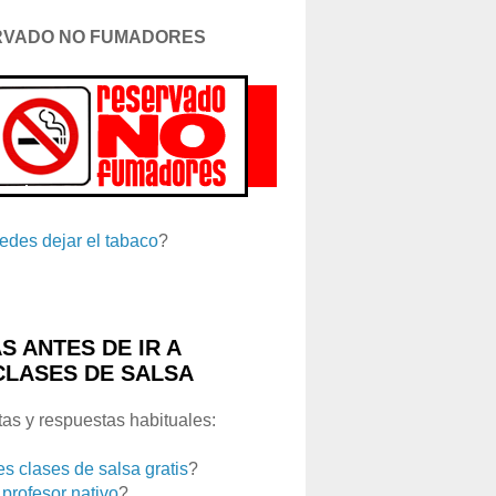
RVADO NO FUMADORES
edes dejar el tabaco
?
S ANTES DE IR A
CLASES DE SALSA
as y respuestas habituales:
es clases de salsa gratis
?
 profesor nativo
?