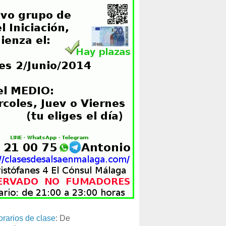
orarios de clase
: De