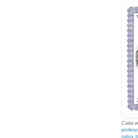
Cada ve
profeso
salsa, b