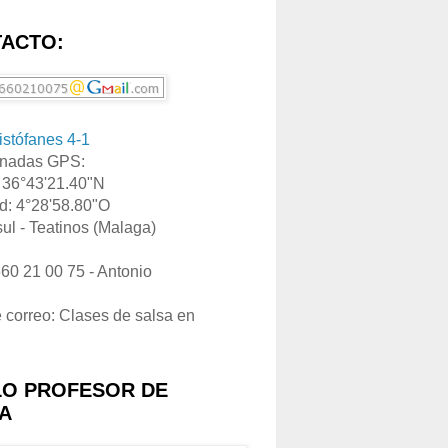
ACTO:
ristófanes 4-1
nadas GPS:
: 36°43'21.40"N
d: 4°28'58.80"O
ul - Teatinos (Malaga)
660 21 00 75 - Antonio
e correo: Clases de salsa en
LO PROFESOR DE
A