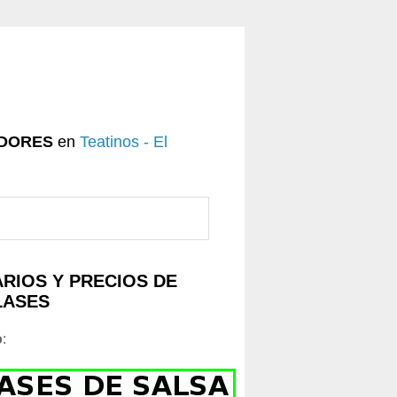
DORES
en
Teatinos - El
RIOS Y PRECIOS DE
LASES
o
: