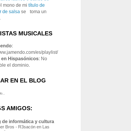
el mono de mi
título de
r de salsa
se
o
toma un
.
LISTAS MUSICALES
mendo
:
www.jamendo.com/es/playlist/
1
en Hispasónicos
: No
ble el dominio.
AR EN EL BLOG
o...
S AMIGOS:
 de informática y cultura
er Bros - R3sacón en Las