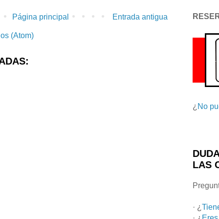
RESE
Página principal
Entrada antigua
ios (Atom)
ADAS:
¿
No pu
DUDA
LAS 
Pregunt
· ¿
Tien
· ¿
Eres