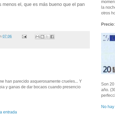
moment
s menos el, que es más bueno que el pan
la noch
otros ho
Precio
:
n
07:06
e han parecido asquerosamente crueles... Y
Son 20 
rabia y ganas de dar bocaos cuando presencio
año. (3
perfecc
No hay 
la entrada