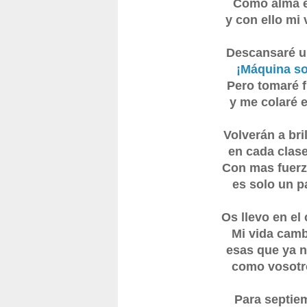
Como alma en
y con ello mi
Descansaré u
¡Máquina so
Pero tomaré f
y me colaré 
Volverán a bri
en cada clase
Con mas fuerz
es solo un p
Os llevo en el
Mi vida camb
esas que ya 
como vosotro
Para septie