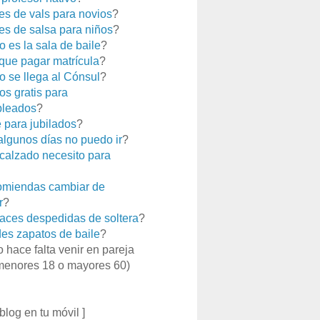
es de vals para novios
?
es de salsa para niños
?
 es la sala de baile
?
que pagar matrícula
?
 se llega al Cónsul
?
os gratis para
leados
?
e para jubilados
?
 algunos días no puedo ir
?
calzado necesito para
miendas cambiar de
r
?
aces despedidas de soltera
?
es zapatos de baile
?
o hace falta venir en pareja
menores 18 o mayores 60)
 blog en tu móvil ]