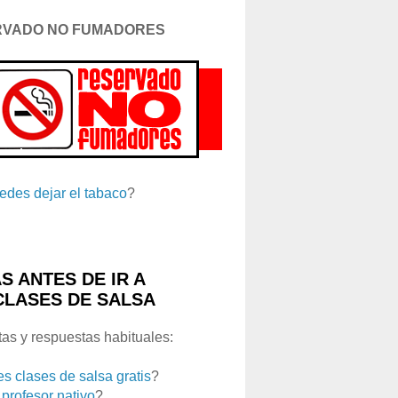
RVADO NO FUMADORES
edes dejar el tabaco
?
S ANTES DE IR A
CLASES DE SALSA
as y respuestas habituales:
es clases de salsa gratis
?
 profesor nativo
?