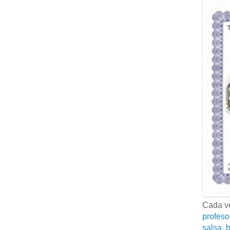
Cada ve
profeso
salsa, b