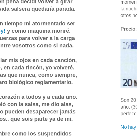
 pena decidí volver a girar
moment
 vida salsera quedaría parada.
la noch
otros ho
n tiempo mi atormentado ser
Precio
:
y!
y como maquina moriré.
uerzas para volver a la carga
entre vosotros como si nada.
llar mis ojos en cada canción,
, en cada rincón, yo volveré.
as que nunca, como siempre,
aro biológico reglamentario.
 corazón a todos y a cada uno.
Son 20 
ió con la salsa, me dio alas,
año. (3
no pueden desaparecer jamás
perfecc
s.. que sois parte ya de mi.
No hay 
mbre como los suspendidos