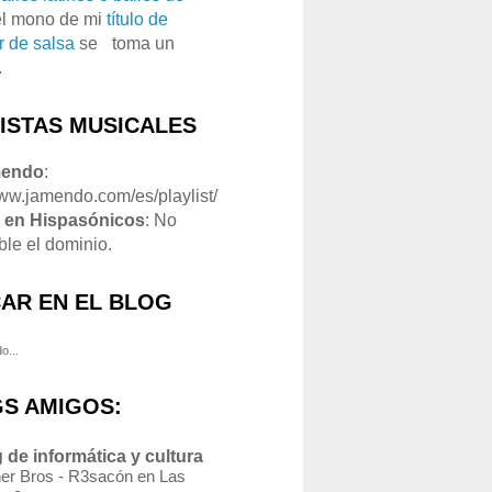
el mono de mi
título de
r de salsa
se
o
toma un
.
LISTAS MUSICALES
mendo
:
www.jamendo.com/es/playlist/
1
en Hispasónicos
: No
ble el dominio.
AR EN EL BLOG
o...
S AMIGOS:
 de informática y cultura
er Bros - R3sacón en Las