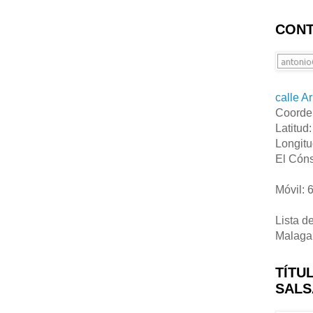
CONT
calle A
Coorde
Latitud
Longitu
El Cóns
Móvil: 
Lista d
Malaga
TÍTU
SALS