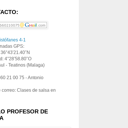
ACTO:
ristófanes 4-1
nadas GPS:
: 36°43'21.40"N
d: 4°28'58.80"O
ul - Teatinos (Malaga)
660 21 00 75 - Antonio
e correo: Clases de salsa en
LO PROFESOR DE
A