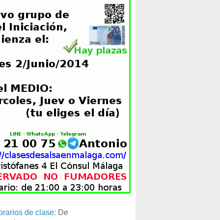
orarios de clase
: De