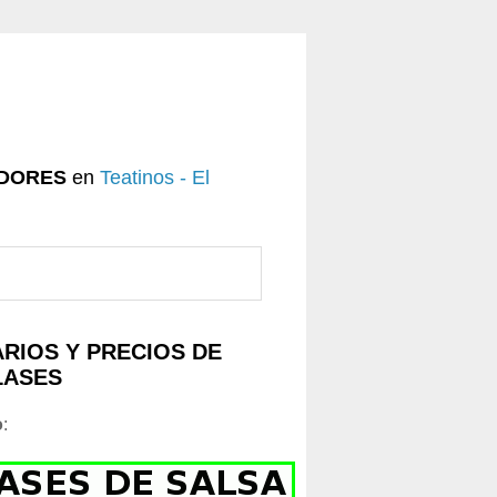
DORES
en
Teatinos - El
RIOS Y PRECIOS DE
LASES
o
: