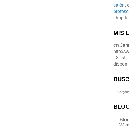
salón
, 
profeso
chupito
MIS 
en Ja
http://
13159
disponi
BUSC
Cargand
BLOG
Blog
Warn