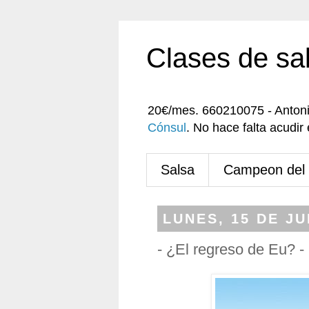
Clases de sa
20€/mes. 660210075 - Anton
Cónsul
. No hace falta acudi
Salsa
Campeon del
LUNES, 15 DE JU
- ¿El regreso de Eu? -