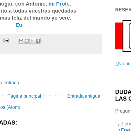
hogar, con Antonio,
mi Profe.
RESE
ento a todas vuestras quedadas
mas feliz del mundo yo seré.
Eu
¿
No pu
la entrada
DUDA
Página principal
Entrada antigua
LAS 
ios (Atom)
Pregunt
ADAS:
· ¿
Tien
· ¿
Eres