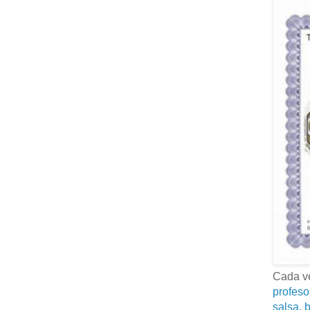
Cada ve
profeso
salsa, b