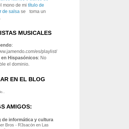
el mono de mi
título de
r de salsa
se
o
toma un
.
LISTAS MUSICALES
mendo
:
www.jamendo.com/es/playlist/
1
en Hispasónicos
: No
ble el dominio.
AR EN EL BLOG
o...
S AMIGOS:
 de informática y cultura
er Bros - R3sacón en Las