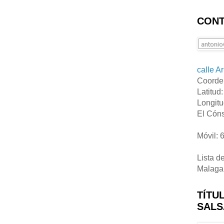
CONT
calle A
Coorde
Latitud
Longitu
El Cóns
Móvil: 
Lista d
Malaga
TÍTU
SALS