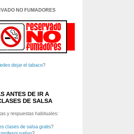
RVADO NO FUMADORES
edes dejar el tabaco
?
S ANTES DE IR A
CLASES DE SALSA
as y respuestas habituales:
es clases de salsa gratis
?
 profesor nativo
?