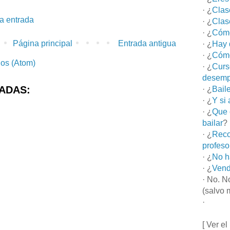
· ¿
Clas
la entrada
· ¿
Clas
· ¿
Cómo
Página principal
Entrada antigua
· ¿
Hay 
· ¿
Cómo
ios (Atom)
· ¿
Curs
desemp
ADAS:
· ¿
Bail
· ¿
Y si
· ¿
Que 
bailar
?
· ¿
Reco
profeso
· ¿
No h
· ¿
Vend
· No. N
(salvo 
·
[ Ver el