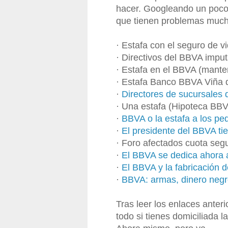
hacer. Googleando un poco
que tienen problemas much
· Estafa con el seguro de 
· Directivos del BBVA imput
· Estafa en el BBVA (mante
· Estafa Banco BBVA Viña 
·
Directores de sucursales 
· Una estafa (Hipoteca BB
·
BBVA o la estafa a los pe
·
El presidente del BBVA ti
· Foro afectados cuota se
·
El BBVA se dedica ahora a
·
El BBVA y la fabricación
·
BBVA: armas, dinero negro
Tras leer los enlaces anter
todo si tienes domiciliada