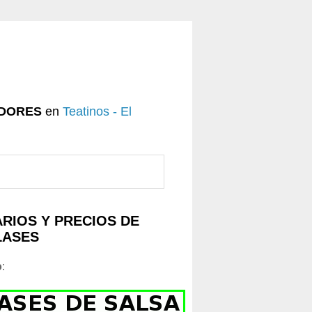
DORES
en
Teatinos - El
RIOS Y PRECIOS DE
LASES
o
: