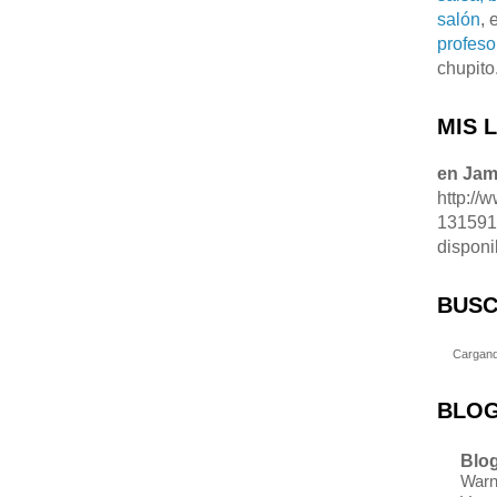
salón
, 
profeso
chupito
MIS 
en Ja
http://
13159
disponi
BUSC
Cargand
BLOG
Blog
Warn