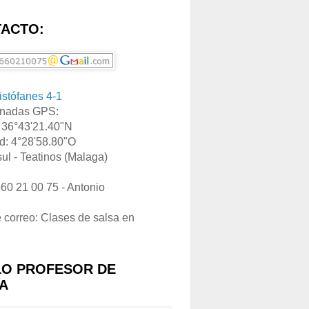
ACTO:
ristófanes 4-1
nadas GPS:
: 36°43'21.40"N
d: 4°28'58.80"O
ul - Teatinos (Malaga)
660 21 00 75 - Antonio
e correo: Clases de salsa en
LO PROFESOR DE
A