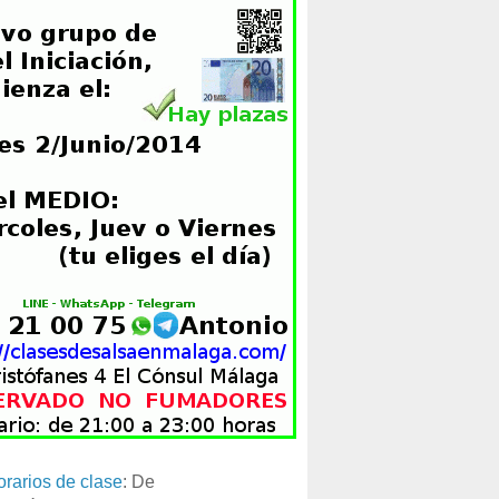
orarios de clase
: De