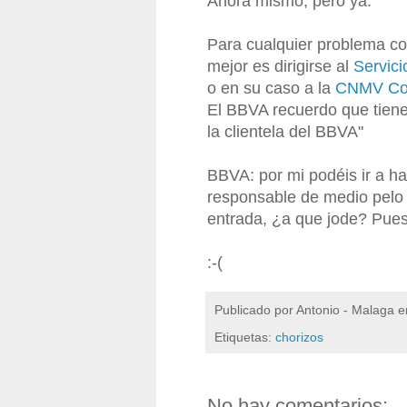
Ahora mismo, pero ya.
Para cualquier problema c
mejor es dirigirse al
Servic
o en su caso a la
CNMV Com
El BBVA recuerdo que tiene
la clientela del BBVA"
BBVA: por mi podéis ir a ha
responsable de medio pelo [
entrada, ¿a que jode? Pues 
:-(
Publicado por
Antonio - Malaga
e
Etiquetas:
chorizos
No hay comentarios: