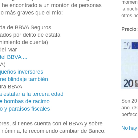
moment
 he encontrado a un montón de personas
la noch
o más graves que el mío:
otros ho
vida de BBVA Seguros
Precio
:
ados por delito de estafa
nimiento de cuenta)
del Mar
del BBVA ...
VA)
queños inversores
ene blindaje también
gura BBVA
 estafar a la tercera edad
 de bombas de racimo
Son 20 
año. (3
 y paraísos fiscales
perfecc
iores, si tienes cuenta con el BBVA y sobre
No hay 
 la nómina, te recomiendo cambiar de Banco.