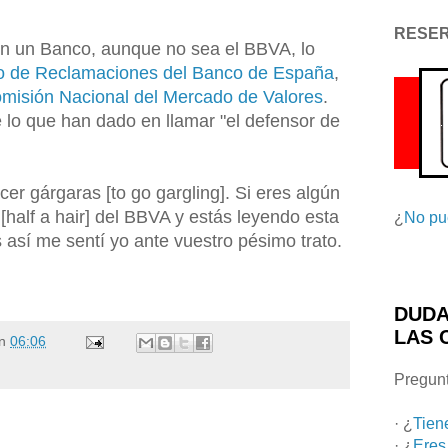
RESE
on un Banco, aunque no sea el BBVA, lo
io de Reclamaciones del Banco de España
,
isión Nacional del Mercado de Valores
.
 lo que han dado en llamar "el defensor de
cer gárgaras [to go gargling]. Si eres algún
half a hair] del BBVA y estás leyendo esta
¿
No pu
así me sentí yo ante vuestro pésimo trato.
DUDA
LAS 
n
06:06
Pregunt
· ¿
Tien
· ¿
Eres