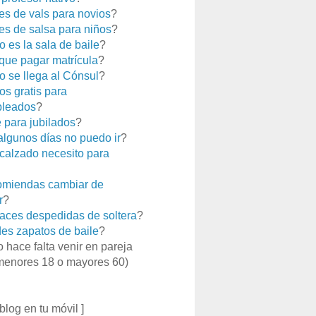
es de vals para novios
?
es de salsa para niños
?
 es la sala de baile
?
que pagar matrícula
?
 se llega al Cónsul
?
os gratis para
leados
?
e para jubilados
?
 algunos días no puedo ir
?
calzado necesito para
miendas cambiar de
r
?
aces despedidas de soltera
?
es zapatos de baile
?
o hace falta venir en pareja
menores 18 o mayores 60)
 blog en tu móvil ]