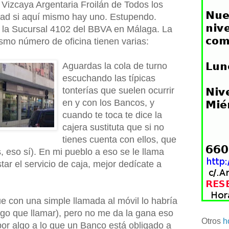
 Vizcaya Argentaria Froilán de Todos los
dad si aquí mismo hay uno. Estupendo.
 la Sucursal 4102 del BBVA en Málaga. La
ismo número de oficina tienen varias:
Aguardas la cola de turno
escuchando las típicas
tonterías que suelen ocurrir
en y con los Bancos, y
cuando te toca te dice la
cajera sustituta que si no
tienes cuenta con ellos, que
, eso sí). En mi pueblo a eso se le llama
tar el servicio de caja, mejor dedícate a
ue con una simple llamada al móvil lo habría
ngo que llamar), pero no me da la gana eso
Otros
h
por algo a lo que un Banco está obligado a