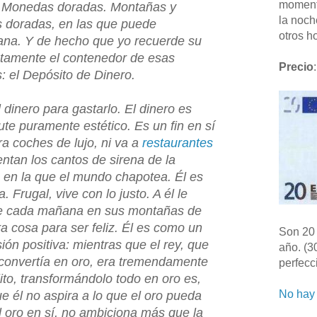
moment
. Monedas doradas. Montañas y
la noch
doradas, en las que puede
otros ho
ana. Y de hecho que yo recuerde su
stamente el contenedor de esas
Precio
:
 el Depósito de Dinero.
el dinero para gastarlo. El dinero es
ute puramente estético. Es un fin en sí
a coches de lujo, ni va a
restaurantes
ientan los cantos de sirena de la
a en la que el mundo chapotea. Él es
. Frugal, vive con lo justo. A él le
se cada mañana en sus montañas de
ra cosa para ser feliz. Él es como un
Son 20 
ión positiva: mientras que el rey, que
año. (3
 convertía en oro, era tremendamente
perfecc
lito, transformándolo todo en oro es,
No hay 
ue él no aspira a lo que el oro pueda
el oro en sí, no ambiciona más que la