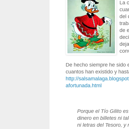
La 
cua
del 
trab
de 
deci
dej
conv
De hecho siempre he sido el
cuantos han existido y has
http://salsamalaga.blogsp
afortunada.html
Porque el Tío Gilito es
dinero en billetes ni t
ni letras del Tesoro, y