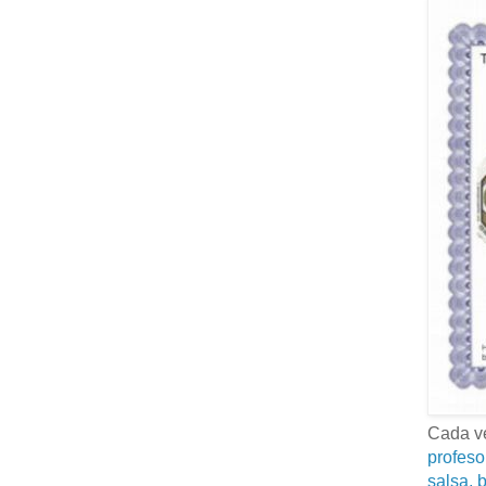
Cada ve
profeso
salsa, b