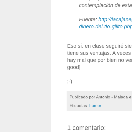
contemplación de esta
Fuente:
http://lacajan
dinero-del-tio-gilito.ph
Eso sí, en clase seguiré s
tiene sus ventajas. A veces
hay mal que por bien no ven
good]
;-)
Publicado por
Antonio - Malaga
e
Etiquetas:
humor
1 comentario: