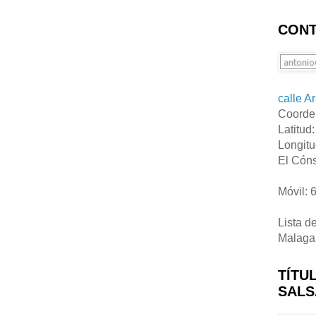
CONT
calle A
Coorde
Latitud
Longitu
El Cóns
Móvil: 
Lista d
Malaga
TÍTU
SALS