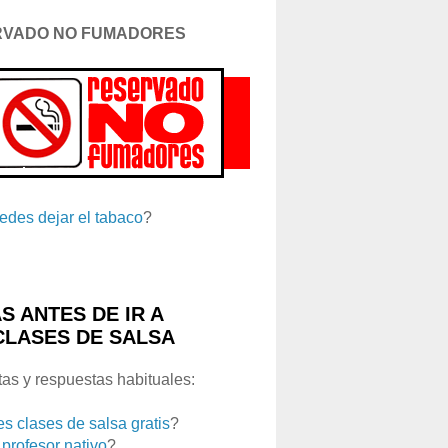
RVADO NO FUMADORES
edes dejar el tabaco
?
S ANTES DE IR A
CLASES DE SALSA
as y respuestas habituales:
es clases de salsa gratis
?
 profesor nativo
?