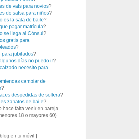
es de vals para novios
?
es de salsa para niños
?
 es la sala de baile
?
que pagar matrícula
?
 se llega al Cónsul
?
os gratis para
leados
?
e para jubilados
?
 algunos días no puedo ir
?
calzado necesito para
miendas cambiar de
r
?
aces despedidas de soltera
?
es zapatos de baile
?
o hace falta venir en pareja
menores 18 o mayores 60)
 blog en tu móvil ]