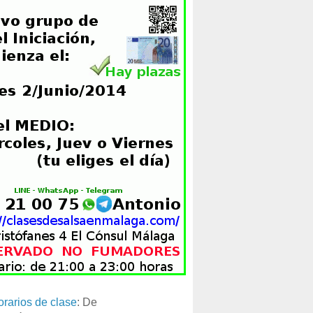
orarios de clase
: De