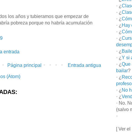
· ¿
Clas
· ¿
Clas
odos los años y tubieramos que empezar de
· ¿
Cómo
abría pobreza porque no habría acumulación
· ¿
Hay 
· ¿
Cómo
19
· ¿
Curs
desemp
· ¿
Bail
la entrada
· ¿
Y si
· ¿
Que 
Página principal
Entrada antigua
bailar
?
ios (Atom)
· ¿
Reco
profeso
· ¿
No h
ADAS:
· ¿
Vend
· No. N
(salvo 
·
[ Ver el