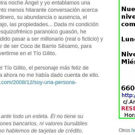
otra noche Ángel y yo entablamos una
nto menos hilarante conversación acerca
dinero, su abundancia o ausencia, el
ajo, las propiedades... Dada mi condición
esquizofrénico paranoico guasón, he
dido pasar a ser millonario (real o ficticio) y
ar de ser Coco de Barrio Sésamo, para
ertirme en el Tío Gilito.
 Tío Gilito, el personaje más feliz de
ta ahora no me había dado cuenta de ello.
ot.com/2008/12/soy-una-persona-
 ante todo un esteta. Él no tiene su
alones bancarios, ni valores bursátiles
Otros
h
 no hablemos de tarjetas de crédito.