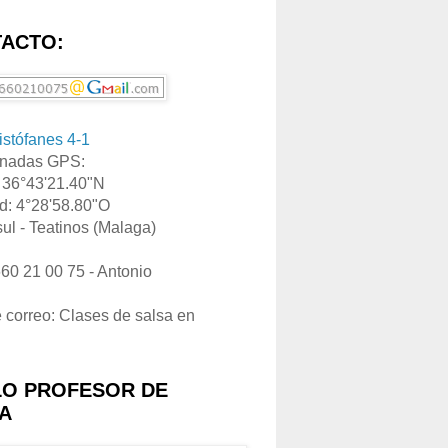
ACTO:
ristófanes 4-1
nadas GPS:
: 36°43'21.40"N
d: 4°28'58.80"O
ul - Teatinos (Malaga)
660 21 00 75 - Antonio
e correo: Clases de salsa en
LO PROFESOR DE
A