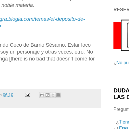
 noble materia.
RESE
egra.blogia.com/temas/el-deposito-de-
p
iendo Coco de Barrio Sésamo. Estar loco
 soy un personaje y otras veces, otro. No
ga [there is no bad that doesn’t come for
¿
No pu
DUDA
n
06:10
LAS 
Pregunt
· ¿
Tien
· ¿
Eres