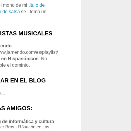
el mono de mi
título de
r de salsa
se
o
toma un
.
LISTAS MUSICALES
mendo
:
www.jamendo.com/es/playlist/
1
en Hispasónicos
: No
ble el dominio.
AR EN EL BLOG
o...
S AMIGOS:
 de informática y cultura
er Bros - R3sacón en Las