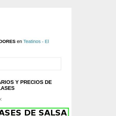
DORES
en
Teatinos - El
RIOS Y PRECIOS DE
LASES
o
: