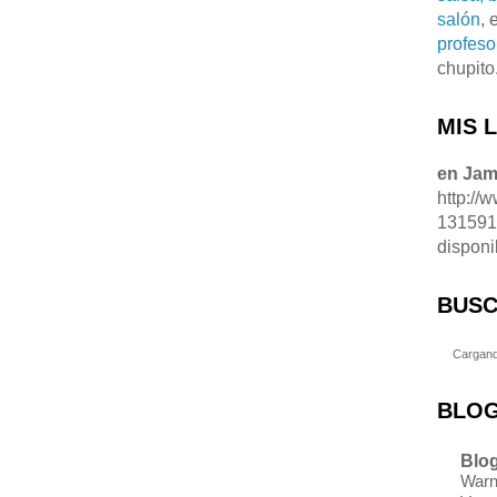
salón
, 
profeso
chupito
MIS 
en Ja
http://
13159
disponi
BUSC
Cargand
BLOG
Blog
Warn