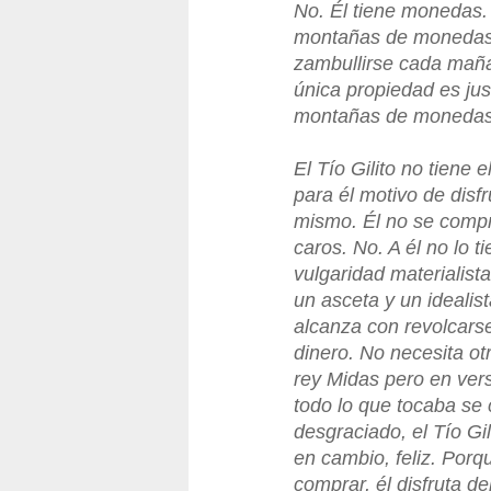
No. Él tiene monedas
montañas de monedas 
zambullirse cada mañ
única propiedad es ju
montañas de monedas:
El Tío Gilito no tiene 
para él motivo de disfr
mismo. Él no se compr
caros. No. A él no lo t
vulgaridad materialist
un asceta y un idealista
alcanza con revolcar
dinero. No necesita ot
rey Midas pero en vers
todo lo que tocaba se
desgraciado, el Tío Gi
en cambio, feliz. Porq
comprar, él disfruta d